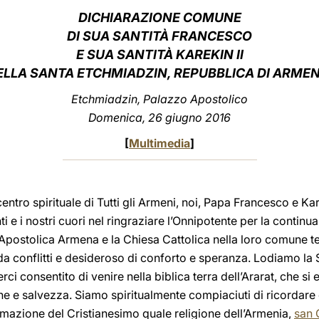
DICHIARAZIONE COMUNE
DI SUA SANTITÀ FRANCESCO
E SUA SANTITÀ KAREKIN II
ELLA SANTA ETCHMIADZIN, REPUBBLICA DI ARMEN
Etchmiadzin, Palazzo Apostolico
Domenica, 26 giugno 2016
[
Multimedia
]
ntro spirituale di Tutti gli Armeni, noi, Papa Francesco e Karek
 e i nostri cuori nel ringraziare l’Onnipotente per la continu
a Apostolica Armena e la Chiesa Cattolica nella loro comune 
 conflitti e desideroso di conforto e speranza. Lodiamo la San
erci consentito di venire nella biblica terra dell’Ararat, che s
e e salvezza. Siamo spiritualmente compiaciuti di ricordare 
amazione del Cristianesimo quale religione dell’Armenia,
san 