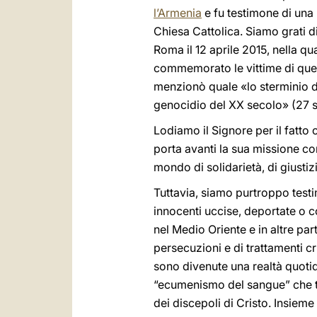
l’Armenia
e fu testimone di una 
Chiesa Cattolica. Siamo grati di
Roma il 12 aprile 2015, nella q
commemorato le vittime di que
menzionò quale «lo sterminio d
genocidio del XX secolo» (27 
Lodiamo il Signore per il fatto
porta avanti la sua missione con
mondo di solidarietà, di giustiz
Tuttavia, siamo purtroppo test
innocenti uccise, deportate o cos
nel Medio Oriente e in altre pa
persecuzioni e di trattamenti c
sono divenute una realtà quotidi
“ecumenismo del sangue” che tra
dei discepoli di Cristo. Insiem