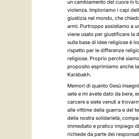
un cambiamento del cuore in tut
violenza. Imploriamo i capi dell
giustizia nel mondo, che chiedon
armi. Purtroppo assistiamo a un
viene usato per giustificare la d
sulla base di idee religiose è i
rispetto per le differenze reli
religiose. Proprio perché siamo 
proposito esprimiamo anche la 
Karabakh.
Memori di quanto Gesù insegnò
sete e mi avete dato da bere, er
carcere e siete venuti a trovarm
alle vittime della guerra e del t
della nostra solidarietà, comp
immediato e pratico impiego di 
richiede da parte dei responsabili