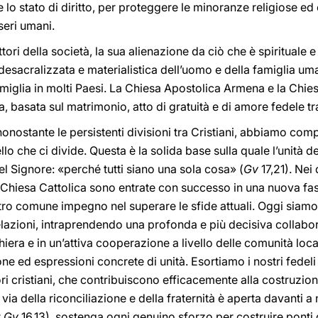
lo stato di diritto, per proteggere le minoranze religiose ed 
seri umani.
ori della società, la sua alienazione da ciò che è spirituale 
desacralizzata e materialistica dell’uomo e della famiglia u
famiglia in molti Paesi. La Chiesa Apostolica Armena e la Chie
, basata sul matrimonio, atto di gratuità e di amore fedele 
nonostante le persistenti divisioni tra Cristiani, abbiamo co
llo che ci divide. Questa è la solida base sulla quale l’unità d
l Signore: «perché tutti siano una sola cosa» (
Gv
17,21). Nei 
hiesa Cattolica sono entrate con successo in una nuova fase,
tro comune impegno nel superare le sfide attuali. Oggi siamo
relazioni, intraprendendo una profonda e più decisiva collab
era e in un’attiva cooperazione a livello delle comunità local
 ed espressioni concrete di unità. Esortiamo i nostri fedeli
i cristiani, che contribuiscono efficacemente alla costruzione d
via della riconciliazione e della fraternità è aperta davanti a 
r
Gv
16,13), sostenga ogni genuino sforzo per costruire ponti