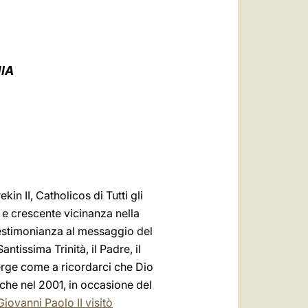
العربيّة
中文
LATINE
IA
in II, Catholicos di Tutti gli
a e crescente vicinanza nella
testimonianza al messaggio del
tissima Trinità, il Padre, il
i erge come a ricordarci che Dio
che nel 2001, in occasione del
Giovanni Paolo II visitò