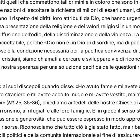
ti quelli che commettono tali crimini e in coloro che sono in
e nazioni di ascoltare la richiesta di milioni di esseri umani
o il rispetto dei diritti loro attribuiti da Dio, che hanno urg
a presentazione della religione e dei valori religiosi in un 
iffusione dell’odio, della discriminazione e della violenza. La 
naccettabile, perché «Dio non è un Dio di disordine, ma di pac
giose è la condizione necessaria per la pacifica convivenza di
cristiani, siamo chiamati a cercare e sviluppare vie di riconc
nostra speranza per una soluzione pacifica delle questioni r
 ai suoi discepoli quando disse: «Ho avuto fame e mi avete 
o straniero e mi avete accolto, nudo e mi avete vestito, malat
i» (
Mt
25, 35-36), chiediamo ai fedeli delle nostre Chiese di a
errorismo, ai rifugiati e alle loro famiglie. E’ in gioco il senso
assione e generosità, che può essere espresso in modo appr
risorse. Riconosciamo che tutto ciò è già stato fatto, ma rib
 politici e della comunità internazionale al fine di assicurare il