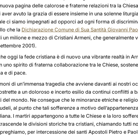
nuova pagina delle calorose e fraterne relazioni tra la Chie
 aver avuto la grazia di essere insieme in una solenne liturgia
uale ci siamo impegnati ad opporci ad ogni forma di discrimi
llo che la
Dichiarazione Comune di Sua Santità Giovanni Paolo 
i un milione e mezzo di Cristiani Armeni, che generalmente v
settembre 2001).
 che oggi la fede cristiana è di nuovo una vibrante realtà in 
 uno spirito di fraterna collaborazione tra le Chiese, sostene
ia e di pace.
imoni di un’immensa tragedia che avviene davanti ai nostri o
trette a un doloroso e incerto esilio da continui conflitti a ba
rti del mondo. Ne consegue che le minoranze etniche e religios
rudeli, al punto che tali sofferenze a motivo dell’appartenenz
ana. I martiri appartengono a tutte le Chiese e la loro soffer
scende le divisioni storiche tra cristiani, chiamando tutti no
e preghiamo, per intercessione dei santi Apostoli Pietro e Pa