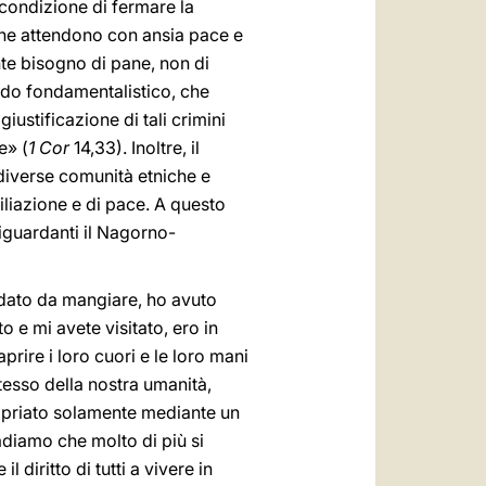
 condizione di fermare la
, che attendono con ansia pace e
ente bisogno di pane, non di
modo fondamentalistico, che
giustificazione di tali crimini
e» (
1 Cor
14,33). Inoltre, il
 diverse comunità etniche e
iliazione e di pace. A questo
iguardanti il Nagorno-
dato da mangiare, ho avuto
o e mi avete visitato, ero in
prire i loro cuori e le loro mani
 stesso della nostra umanità,
opriato solamente mediante un
adiamo che molto di più si
 diritto di tutti a vivere in