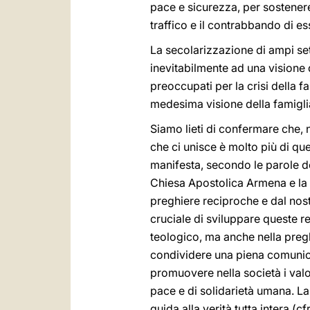
pace e sicurezza, per sostenere 
traffico e il contrabbando di es
La secolarizzazione di ampi sett
inevitabilmente ad una visione 
preoccupati per la crisi della 
medesima visione della famiglia
Siamo lieti di confermare che, 
che ci unisce è molto più di que
manifesta, secondo le parole de
Chiesa Apostolica Armena e la C
preghiere reciproche e dal nos
cruciale di sviluppare queste 
teologico, ma anche nella preghi
condividere una piena comunione
promuovere nella società i valor
pace e di solidarietà umana. La 
guida alla verità tutta intera (cf