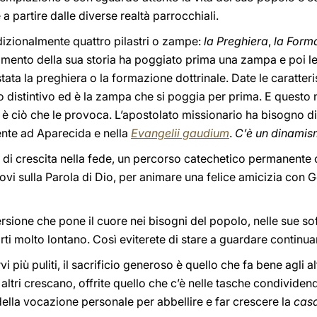
 partire dalle diverse realtà parrocchiali.
dizionalmente quattro pilastri o zampe:
la Preghiera
,
la Form
ento della sua storia ha poggiato prima una zampa e poi le a
tata la preghiera o la formazione dottrinale. Date le caratte
to distintivo ed è la zampa che si poggia per prima. E questo 
o, è ciò che le provoca. L’apostolato missionario ha bisogno 
ente ad Aparecida e nella
Evangelii gaudium
.
C’è un dinamism
 di crescita nella fede, un percorso catechetico permanente o
vi sulla Parola di Dio, per animare una felice amicizia con 
versione che pone il cuore nei bisogni del popolo, nelle sue so
rti molto lontano. Così eviterete di stare a guardare continua
vi più puliti, il sacrificio generoso è quello che fa bene agli al
altri crescano, offrite quello che c’è nelle tasche condivid
ella vocazione personale per abbellire e far crescere la
cas