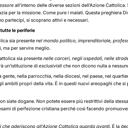
cessore
all’interno delle diverse sezioni dell’Azione Cattolica.
azia per la missione. Come pure i malati. Questa preghiera Di
no partecipi, si scoprano attivi e necessari.
tutte le periferie
lica sia presente
nel mondo politico, imprenditoriale, profes
ti, ma per servire meglio.
attolica sia presente
nelle carceri, negli ospedali, nelle strad
rà un’istituzione di
esclusivisti
che non dicono nulla a nessuno
 gente, nella parrocchia, nella diocesi, nel paese, nel quartier
i ambiti propri della vita. È in questi nuovi areopaghi che si
Non siate dogane. Non potete essere più restrittivi della stess
 esami di perfezione cristiana perché così facendo promuover
 che aderiscono all’Azione Cattolica guarda avanti.
È la de