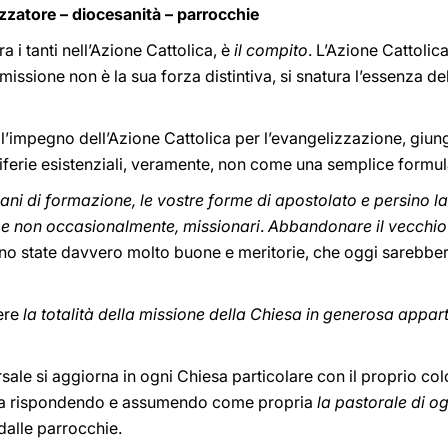
zatore – diocesanità – parrocchie
 i tanti nell’Azione Cattolica, è
il compito
. L’Azione Cattolica
 missione non è la sua forza distintiva, si snatura l’essenza de
l’impegno dell’Azione Cattolica per l’evangelizzazione, giungend
periferie esistenziali, veramente, non come una semplice formul
piani di formazione, le vostre forme di apostolato e persino l
,
e non occasionalmente, missionari
.
Abbandonare il vecchio 
no state davvero molto buone e meritorie, che oggi sarebbero
ere
la totalità della missione della Chiesa in generosa appa
sale si aggiorna in ogni Chiesa particolare con il proprio col
tica rispondendo e assumendo come propria
la pastorale di o
 dalle parrocchie.