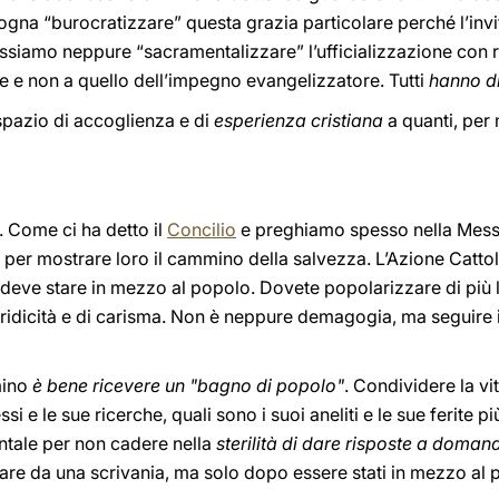
ogna “burocratizzare” questa grazia particolare perché l’inv
siamo neppure “sacramentalizzare” l’ufficializzazione con r
ede e non a quello dell’impegno evangelizzatore. Tutti
hanno di
 spazio di accoglienza e di
esperienza cristiana
a quanti, per 
. Come ci ha detto il
Concilio
e preghiamo spesso nella Messa
i per mostrare loro il cammino della salvezza. L’Azione Catto
 deve stare in mezzo al popolo. Dovete popolarizzare di più 
idicità e di carisma. Non è neppure demagogia, ma seguire 
mino
è bene ricevere un "bagno di popolo"
. Condividere la vi
ssi e le sue ricerche, quali sono i suoi aneliti e le sue ferite 
ntale per non cadere nella
sterilità di dare risposte a doman
re da una scrivania, ma solo dopo essere stati in mezzo al p