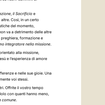
azione
,
il Sacrificio
e
ltre. Così, in un certo
ristiche del momento,
non va a detrimento delle altre
di preghiera, formazione e
o integratore nella missione
.
rientato alla missione,
Gesù e l’esperienza di amore
fferenze e nelle sue gioie. Una
mente voi stessi.
tri. Offrite il vostro tempo
endolo con quanti hanno meno,
a comune
.