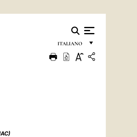
ITALIANO
FRANÇAIS
ENGLISH
ITALIANO
PORTUGUÊS
ESPAÑOL
DEUTSCH
POLSKI
IAC)