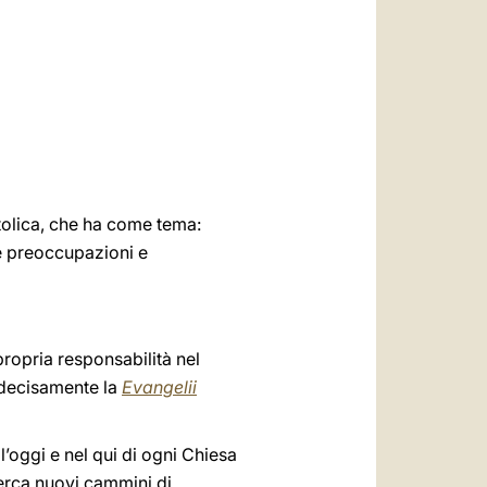
العربيّة
中文
LATINE
tolica, che ha come tema:
ne preoccupazioni e
propria responsabilità nel
 decisamente la
Evangelii
l’oggi e nel qui di ogni Chiesa
erca nuovi cammini di