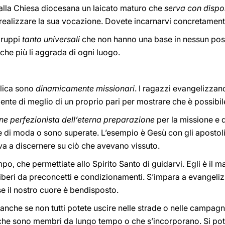
 alla Chiesa diocesana un laicato maturo che
serva con disponi
ealizzare la sua vocazione. Dovete incarnarvi concretament
gruppi
tanto universali
che non hanno una base in nessun pos
he più li aggrada di ogni luogo.
olica sono
dinamicamente missionari
. I ragazzi evangelizzano
. Niente di meglio di un proprio pari per mostrare che è possibil
ne perfezionista dell’eterna preparazione
per la missione e 
 di moda o sono superate. L’esempio è Gesù con gli apostoli:
tava a discernere su ciò che avevano vissuto.
empo, che permettiate allo Spirito Santo di guidarvi. Egli è il ma
iberi da preconcetti e condizionamenti. S’impara a evangel
e il nostro cuore è bendisposto.
 anche se non tutti potete uscire nelle strade o nelle campagn
che sono membri da lungo tempo o che s’incorporano. Si pot