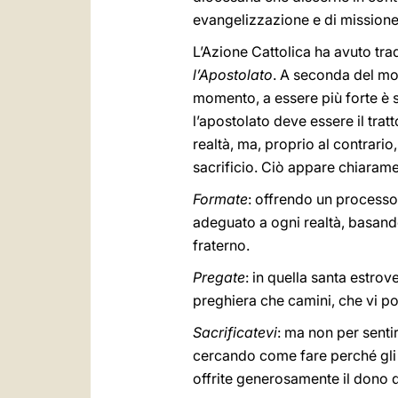
evangelizzazione e di missione a
L’Azione Cattolica ha avuto tra
l’Apostolato
. A seconda del mom
momento, a essere più forte è s
l’apostolato deve essere il trat
realtà, ma, proprio al contrari
sacrificio. Ciò appare chiaram
Formate
: offrendo un processo
adeguato a ogni realtà, basando
fraterno.
Pregate
: in quella santa estro
preghiera che camini, che vi po
Sacrificatevi
: ma non per sentir
cercando come fare perché gli 
offrite generosamente il dono d