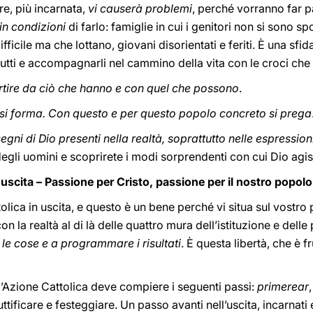
e, più incarnata,
vi causerà problemi
, perché vorranno far p
in condizioni
di farlo: famiglie in cui i genitori non si sono s
ficile ma che lottano, giovani disorientati e feriti. È una sfid
tutti e accompagnarli nel cammino della vita con le croci che 
rtire da ciò che hanno e con quel che possono
.
si forma. Con questo e per questo popolo concreto si prega
segni di Dio presenti nella realtà, soprattutto nelle espression
egli uomini e scoprirete i modi sorprendenti con cui Dio agisce
 uscita – Passione per Cristo, passione per il nostro popolo
olica in uscita, e questo è un bene perché vi situa sul vostro 
n la realtà al di là delle quattro mura dell’istituzione e delle
 le cose e a programmare i risultati
. È questa libertà, che è f
l’Azione Cattolica deve compiere i seguenti passi:
primerear
tificare e festeggiare. Un passo avanti nell’uscita, incarna