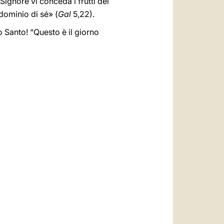
 Signore vi conceda i frutti del
dominio di sé» (
Gal
5,22).
o Santo! “Questo è il giorno