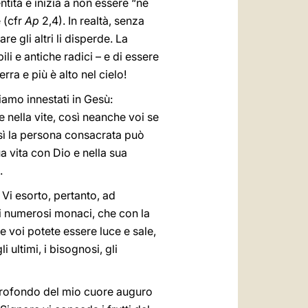
ntità e inizia a non essere “né
 (cfr
Ap
2,4). In realtà, senza
 gli altri li disperde. La
ili e antiche radici – e di essere
rra e più è alto nel cielo!
siamo innestati in Gesù:
 nella vite, così neanche voi se
così la persona consacrata può
ua vita con Dio e nella sua
.
 Vi esorto, pertanto, ad
dei numerosi monaci, che con la
he voi potete essere luce e sale,
i ultimi, i bisognosi, gli
al profondo del mio cuore auguro