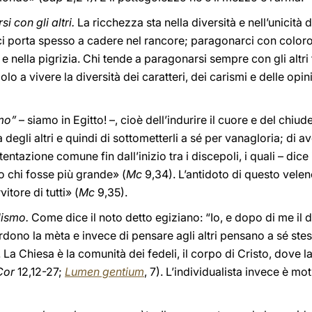
 con gli altri.
La ricchezza sta nella diversità e nell’unicità
i porta spesso a cadere nel rancore; paragonarci con coloro
 nella pigrizia. Chi tende a paragonarsi sempre con gli altri 
o a vivere la diversità dei caratteri, dei carismi e delle opini
mo”
– siamo in Egitto! –, cioè dell’indurire il cuore e del chiuder
a degli altri e quindi di sottometterli a sé per vanagloria; di a
tentazione comune fin dall’inizio tra i discepoli, i quali – dice
ro chi fosse più grande» (
Mc
9,34). L’antidoto di questo velen
rvitore di tutti» (
Mc
9,35).
lismo.
Come dice il noto detto egiziano: “Io, e dopo di me il di
rdono la mèta e invece di pensare agli altri pensano a sé st
. La Chiesa è la comunità dei fedeli, il corpo di Cristo, dove
Cor
12,12-27;
Lumen gentium
, 7). L’individualista invece è mo