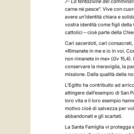
7- La tentazione del camminar
carne né pesce”. Vive con cuore
avere un’identità chiara e solid
vostra identità come figli della 
cattolici – cioè parte della Chi
Cari sacerdoti, cari consacrati,
«Rimanete in me e io in voi. Co
non rimanete in me» (
Gv
15,4).
conservare la meraviglia, la pas
missione. Dalla qualità della no
L’Egitto ha contribuito ad arric
attingere dall’esempio di San P
loro vita e il loro esempio hanno
motivo cioè di salvezza per voi s
abbandonati e gli scartati.
La Santa Famiglia vi protegga e 