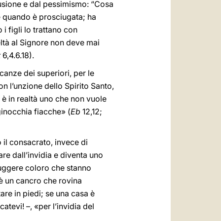
lusione e dal pessimismo: “Cosa
he quando è prosciugata; ha
 figli lo trattano con
eltà al Signore non deve mai
t
6,4.6.18).
canze dei superiori, per le
on l’unzione dello Spirito Santo,
 è in realtà uno che non vuole
 ginocchia fiacche» (
Eb
12,12;
 il consacrato, invece di
nare dall’invidia e diventa uno
truggere coloro che stanno
a è un cancro che rovina
are in piedi; se una casa è
atevi! –, «per l’invidia del