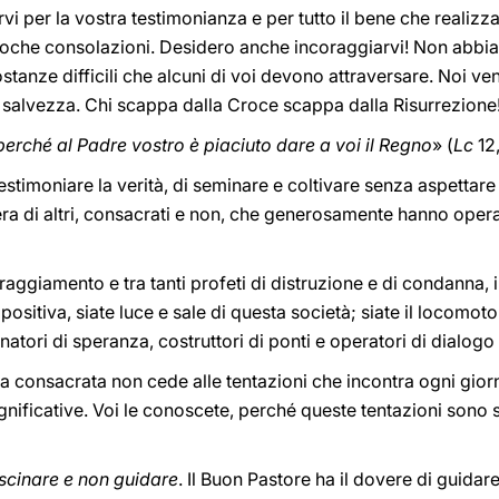
rvi per la vostra testimonianza e per tutto il bene che realiz
oche consolazioni. Desidero anche incoraggiarvi! Non abbia
ostanze difficili che alcuni di voi devono attraversare. Noi v
 salvezza. Chi scappa dalla Croce scappa dalla Risurrezione
erché al Padre vostro è piaciuto dare a voi il Regno
» (
Lc
12
estimoniare la verità, di seminare e coltivare senza aspettare il
iera di altri, consacrati e non, che generosamente hanno opera
oraggiamento e tra tanti profeti di distruzione e di condanna,
positiva, siate luce e sale di questa società; siate il locomotor
inatori di speranza, costruttori di ponti e operatori di dialogo
a consacrata non cede alle tentazioni che incontra ogni giorn
ignificative. Voi le conoscete, perché queste tentazioni sono s
rascinare e non guidare
. Il Buon Pastore ha il dovere di guidar