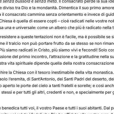
e senza bussola e senza mèta.
Il consacrato perde la sua ide
 diviso tra Dio e la mondanità. Dimentica il suo primo amore
a il consacrato cammina senza orientamento e invece di guidare
Chiesa è quella di essere copti – cioè radicati nelle vostre nob
esa una e universale: come un albero che più è radicato nella te
 resistere a queste tentazioni non è facile, ma è possibile se 
me il tralcio non può portare frutto da se stesso se non rimane
 Più siamo radicati in Cristo, più siamo vivi e fecondi! Solo 
sione del primo incontro, l’attrazione e la gratitudine nella s
stra vita spirituale dipende quella della nostra consacrazione
chire la Chiesa con il tesoro inestimabile della vita monastica.
aolo l’eremita, di Sant’Antonio, dei Santi Padri del deserto, 
 aperto le porte del cielo a tanti fratelli e sorelle; e così anc
tessi e per tutti gli altri, credenti e non, e specialmente per gl
benedica tutti voi, il vostro Paese e tutti i suoi abitanti. D