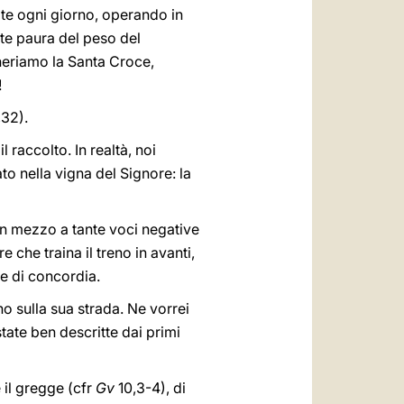
zate ogni giorno, operando in
te paura del peso del
eneriamo la Santa Croce,
!
,32).
 raccolto. In realtà, noi
to nella vigna del Signore: la
 in mezzo a tante voci negative
e che traina il treno in avanti,
 e di concordia.
o sulla sua strada. Ne vorrei
tate ben descritte dai primi
e il gregge (cfr
Gv
10,3-4), di