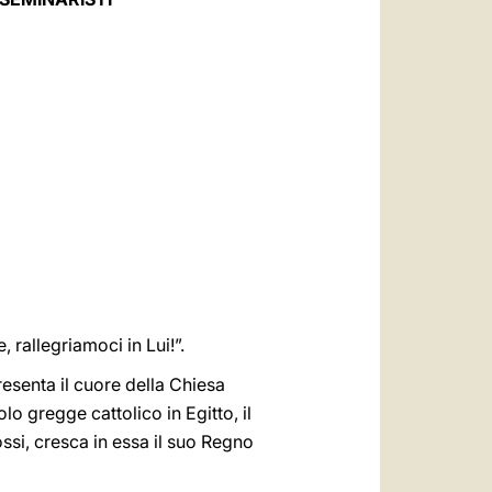
العربيّة
中文
LATINE
 rallegriamoci in Lui!”.
esenta il cuore della Chiesa
lo gregge cattolico in Egitto, il
ossi, cresca in essa il suo Regno