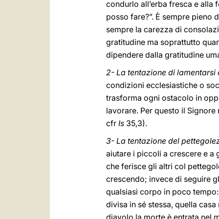
condurlo all’erba fresca e alla 
posso fare?”. È sempre pieno di
sempre la carezza di consolazio
gratitudine ma soprattutto qua
dipendere dalla gratitudine uma
2- La tentazione di lamentarsi
condizioni ecclesiastiche o socia
trasforma ogni ostacolo in oppo
lavorare. Per questo il Signore 
cfr
Is
35,3).
3- La tentazione del pettegolez
aiutare i piccoli a crescere e a 
che ferisce gli altri col petteg
crescendo; invece di seguire gli
qualsiasi corpo in poco tempo: 
divisa in sé stessa, quella casa 
diavolo la morte è entrata nel