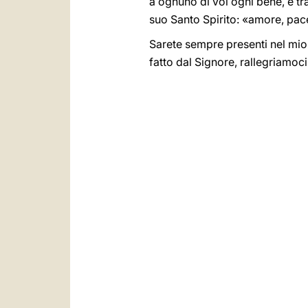
a ognuno di voi ogni bene, e tram
suo Santo Spirito: «amore, pace
Sarete sempre presenti nel mio 
fatto dal Signore, rallegriamoci