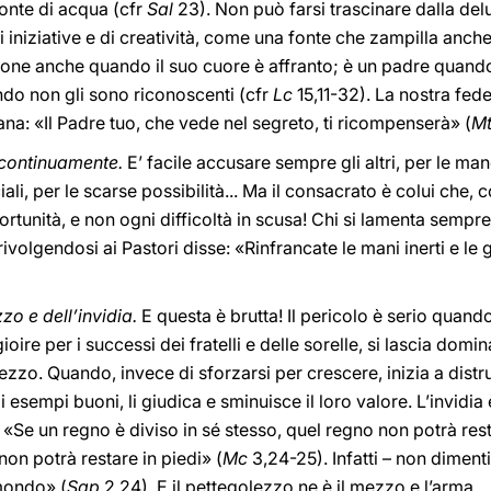
fonte di acqua (cfr
Sal
23). Non può farsi trascinare dalla de
 iniziative e di creatività, come una fonte che zampilla anc
ne anche quando il suo cuore è affranto; è un padre quando i
ndo non gli sono riconoscenti (cfr
Lc
15,11-32). La nostra fed
na: «Il Padre tuo, che vede nel segreto, ti ricompenserà» (
M
 continuamente.
E’ facile accusare sempre gli altri, per le man
li, per le scarse possibilità... Ma il consacrato è colui che, c
rtunità, e non ogni difficoltà in scusa! Chi si lamenta sempre
rivolgendosi ai Pastori disse: «Rinfrancate le mani inerti e le
zo e dell’invidia.
E questa è brutta! Il pericolo è serio quando
gioire per i successi dei fratelli e delle sorelle, si lascia domi
olezzo. Quando, invece di sforzarsi per crescere, inizia a dis
 esempi buoni, li giudica e sminuisce il loro valore. L’invidi
«Se un regno è diviso in sé stesso, quel regno non potrà rest
non potrà restare in piedi» (
Mc
3,24-25). Infatti – non dimentic
 mondo» (
Sap
2,24). E il pettegolezzo ne è il mezzo e l’arma.