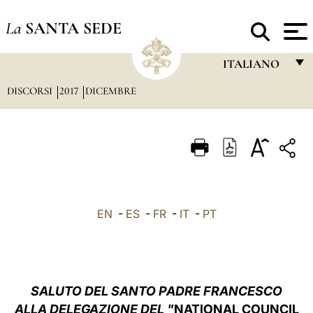
La
SANTA SEDE
ITALIANO
DISCORSI
2017
DICEMBRE
FRANÇAIS
ENGLISH
ITALIANO
PORTUGUÊS
ESPAÑOL
EN
-
ES
-
FR
-
IT
-
PT
DEUTSCH
POLSKI
العربيّة
SALUTO DEL SANTO PADRE FRANCESCO
ALLA DELEGAZIONE DEL "
NATIONAL COUNCIL
中文