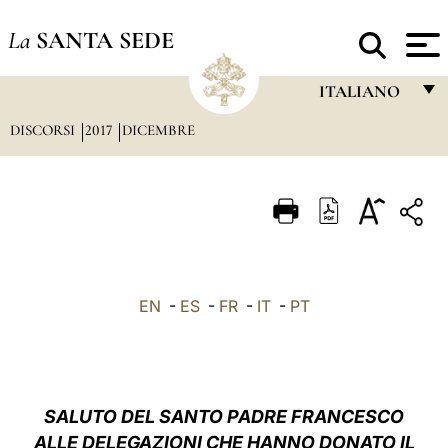
La
SANTA SEDE
ITALIANO
DISCORSI
2017
DICEMBRE
FRANÇAIS
ENGLISH
ITALIANO
PORTUGUÊS
ESPAÑOL
EN
-
ES
-
FR
-
IT
-
PT
DEUTSCH
POLSKI
العربيّة
SALUTO DEL SANTO PADRE FRANCESCO
ALLE DELEGAZIONI CHE HANNO DONATO IL
中文