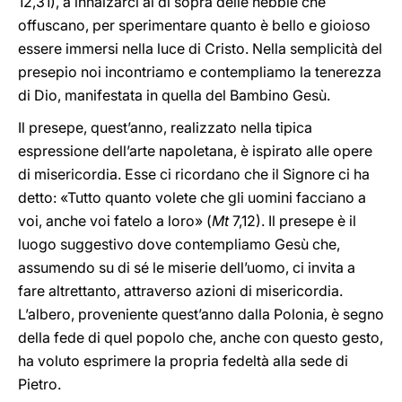
12,31), a innalzarci al di sopra delle nebbie che
offuscano, per sperimentare quanto è bello e gioioso
essere immersi nella luce di Cristo. Nella semplicità del
presepio noi incontriamo e contempliamo la tenerezza
di Dio, manifestata in quella del Bambino Gesù.
Il presepe, quest’anno, realizzato nella tipica
espressione dell’arte napoletana, è ispirato alle opere
di misericordia. Esse ci ricordano che il Signore ci ha
detto: «Tutto quanto volete che gli uomini facciano a
voi, anche voi fatelo a loro» (
Mt
7,12). Il presepe è il
luogo suggestivo dove contempliamo Gesù che,
assumendo su di sé le miserie dell’uomo, ci invita a
fare altrettanto, attraverso azioni di misericordia.
L’albero, proveniente quest’anno dalla Polonia, è segno
della fede di quel popolo che, anche con questo gesto,
ha voluto esprimere la propria fedeltà alla sede di
Pietro.