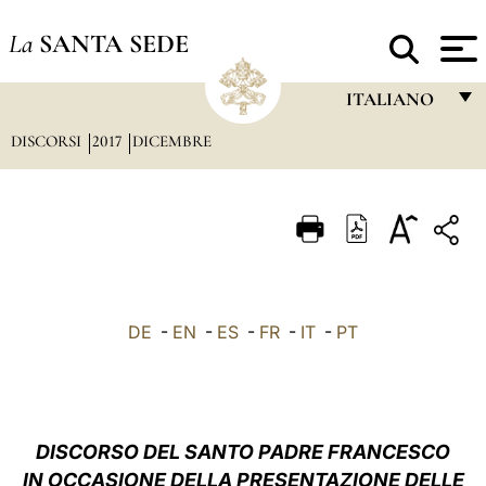
La
SANTA SEDE
ITALIANO
DISCORSI
2017
DICEMBRE
FRANÇAIS
ENGLISH
ITALIANO
PORTUGUÊS
ESPAÑOL
DE
-
EN
-
ES
-
FR
-
IT
-
PT
DEUTSCH
POLSKI
العربيّة
DISCORSO DEL SANTO PADRE FRANCESCO
IN OCCASIONE DELLA PRESENTAZIONE DELLE
中文