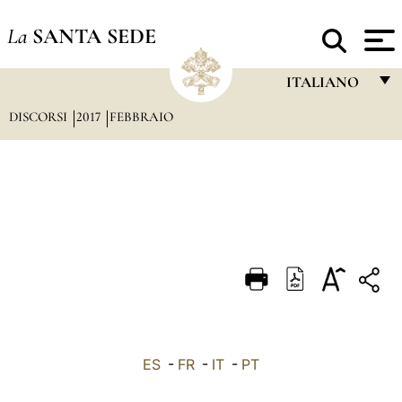
La
SANTA SEDE
ITALIANO
DISCORSI
2017
FEBBRAIO
FRANÇAIS
ENGLISH
ITALIANO
PORTUGUÊS
ESPAÑOL
DEUTSCH
POLSKI
العربيّة
ES
-
FR
-
IT
-
PT
中文