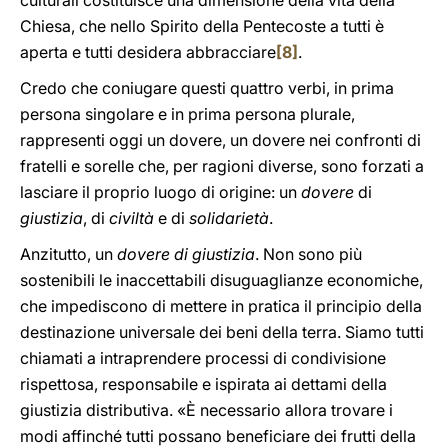
culturali costituisce una dimensione della vita della
Chiesa, che nello Spirito della Pentecoste a tutti è
aperta e tutti desidera abbracciare
[8]
.
Credo che coniugare questi quattro verbi, in prima
persona singolare e in prima persona plurale,
rappresenti oggi un dovere, un dovere nei confronti di
fratelli e sorelle che, per ragioni diverse, sono forzati a
lasciare il proprio luogo di origine: un
dovere
di
giustizia
, di
civiltà
e di
solidarietà
.
Anzitutto, un
dovere di
giustizia
. Non sono più
sostenibili le inaccettabili disuguaglianze economiche,
che impediscono di mettere in pratica il principio della
destinazione universale dei beni della terra. Siamo tutti
chiamati a intraprendere processi di condivisione
rispettosa, responsabile e ispirata ai dettami della
giustizia distributiva. «È necessario allora trovare i
modi affinché tutti possano beneficiare dei frutti della