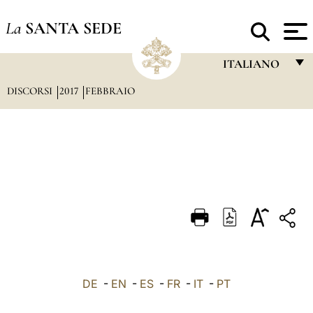
La
SANTA SEDE
ITALIANO
DISCORSI
2017
FEBBRAIO
FRANÇAIS
ENGLISH
ITALIANO
PORTUGUÊS
ESPAÑOL
DEUTSCH
POLSKI
العربيّة
DE
-
EN
-
ES
-
FR
-
IT
-
PT
中文