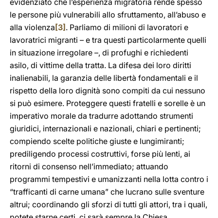
evidenziato che l’esperienza migratoria rende spesso
le persone più vulnerabili allo sfruttamento, all’abuso e
alla violenza
[3]
. Parliamo di milioni di lavoratori e
lavoratrici migranti – e tra questi particolarmente quelli
in situazione irregolare –, di profughi e richiedenti
asilo, di vittime della tratta. La difesa dei loro diritti
inalienabili, la garanzia delle libertà fondamentali e il
rispetto della loro dignità sono compiti da cui nessuno
si può esimere. Proteggere questi fratelli e sorelle è un
imperativo morale da tradurre adottando strumenti
giuridici, internazionali e nazionali, chiari e pertinenti;
compiendo scelte politiche giuste e lungimiranti;
prediligendo processi costruttivi, forse più lenti, ai
ritorni di consenso nell’immediato; attuando
programmi tempestivi e umanizzanti nella lotta contro i
“trafficanti di carne umana” che lucrano sulle sventure
altrui; coordinando gli sforzi di tutti gli attori, tra i quali,
potete starne certi, ci sarà sempre la Chiesa.