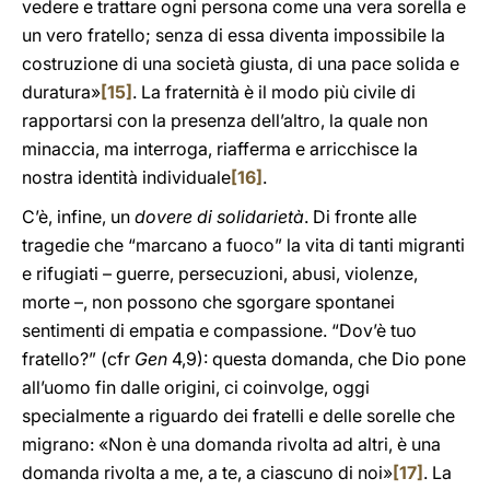
vedere e trattare ogni persona come una vera sorella e
un vero fratello; senza di essa diventa impossibile la
costruzione di una società giusta, di una pace solida e
duratura»
[15]
. La fraternità è il modo più civile di
rapportarsi con la presenza dell’altro, la quale non
minaccia, ma interroga, riafferma e arricchisce la
nostra identità individuale
[16]
.
C’è, infine, un
dovere di solidarietà
. Di fronte alle
tragedie che “marcano a fuoco” la vita di tanti migranti
e rifugiati – guerre, persecuzioni, abusi, violenze,
morte –, non possono che sgorgare spontanei
sentimenti di empatia e compassione. “Dov’è tuo
fratello?” (cfr
Gen
4,9): questa domanda, che Dio pone
all’uomo fin dalle origini, ci coinvolge, oggi
specialmente a riguardo dei fratelli e delle sorelle che
migrano: «Non è una domanda rivolta ad altri, è una
domanda rivolta a me, a te, a ciascuno di noi»
[17]
. La