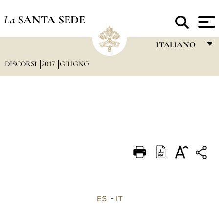
La
SANTA SEDE
ITALIANO
DISCORSI
2017
GIUGNO
FRANÇAIS
ENGLISH
ITALIANO
PORTUGUÊS
ESPAÑOL
DEUTSCH
POLSKI
العربيّة
ES
-
IT
中文