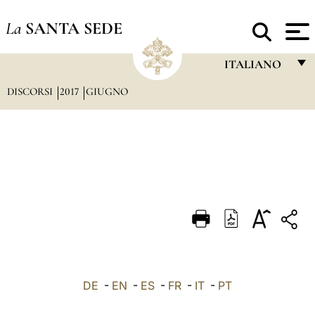
La
SANTA SEDE
ITALIANO
DISCORSI
2017
GIUGNO
FRANÇAIS
ENGLISH
ITALIANO
PORTUGUÊS
ESPAÑOL
DEUTSCH
POLSKI
العربيّة
DE
-
EN
-
ES
-
FR
-
IT
-
PT
中文