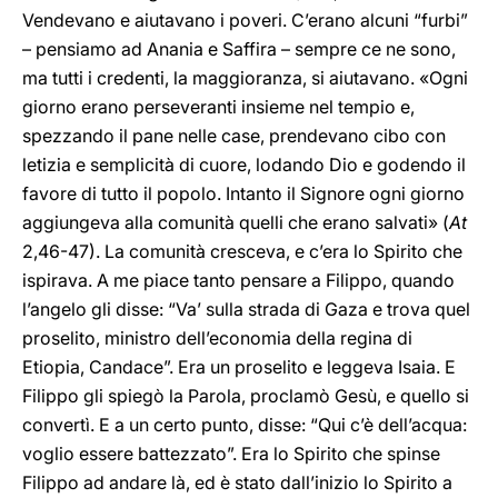
Vendevano e aiutavano i poveri. C’erano alcuni “furbi”
– pensiamo ad Anania e Saffira – sempre ce ne sono,
ma tutti i credenti, la maggioranza, si aiutavano. «Ogni
giorno erano perseveranti insieme nel tempio e,
spezzando il pane nelle case, prendevano cibo con
letizia e semplicità di cuore, lodando Dio e godendo il
favore di tutto il popolo. Intanto il Signore ogni giorno
aggiungeva alla comunità quelli che erano salvati» (
At
2,46-47). La comunità cresceva, e c’era lo Spirito che
ispirava. A me piace tanto pensare a Filippo, quando
l’angelo gli disse: “Va’ sulla strada di Gaza e trova quel
proselito, ministro dell’economia della regina di
Etiopia, Candace”. Era un proselito e leggeva Isaia. E
Filippo gli spiegò la Parola, proclamò Gesù, e quello si
convertì. E a un certo punto, disse: “Qui c’è dell’acqua:
voglio essere battezzato”. Era lo Spirito che spinse
Filippo ad andare là, ed è stato dall’inizio lo Spirito a