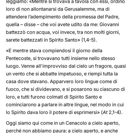
leggiamo: «Mentre si trovava a tavola con essi, ordinò
loro di non allontanarsi da Gerusalemme, ma di
attendere l’adempimento della promessa del Padre,
quella – disse – che voi avete udito da me: Giovanni
battezzò con acqua, voi invece, tra non molti giorni,
sarete battezzati in Spirito Santo» (1,4-5)‎.
«E mentre stava compiendosi il giorno della
Pentecoste, si trovavano tutti insieme nello stesso
luogo. Venne all'improvviso dal cielo un fragore, quasi
un vento che si abbatte impetuoso, e riempì tutta la
casa dove stavano. Apparvero loro lingue come di
fuoco, che si dividevano, e si posarono su ciascuno di
loro, e tutti furono colmati di Spirito Santo e
cominciarono a parlare in altre lingue, nel modo in cui
lo Spirito dava loro il potere di esprimersi» (
At
2,1-4)‎.
Oggi siamo qui come in un Cenacolo a cielo aperto,
perché non abbiamo paura: a cielo aperto, e anche