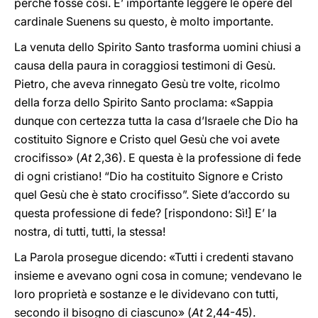
perché fosse così. E’ importante leggere le opere del
cardinale Suenens su questo, è molto importante.
La venuta dello Spirito Santo trasforma uomini chiusi a
causa della paura in coraggiosi testimoni di Gesù.
Pietro, che aveva rinnegato Gesù tre volte, ricolmo
della forza dello Spirito Santo proclama: «Sappia
dunque con certezza tutta la casa d’Israele che Dio ha
costituito Signore e Cristo quel Gesù che voi avete
crocifisso» (
At
2,36).‎ E questa è la professione di fede
di ogni cristiano! “Dio ha costituito Signore e Cristo
quel Gesù che è stato crocifisso”. Siete d’accordo su
questa professione di fede? [rispondono: Sì!] E’ la
nostra, di tutti, tutti, la stessa!
La Parola prosegue dicendo: «Tutti i credenti stavano
insieme e avevano ogni cosa in comune; vendevano le
loro proprietà e sostanze e le dividevano con tutti,
secondo il bisogno di ciascuno» (
At
2,44-45).