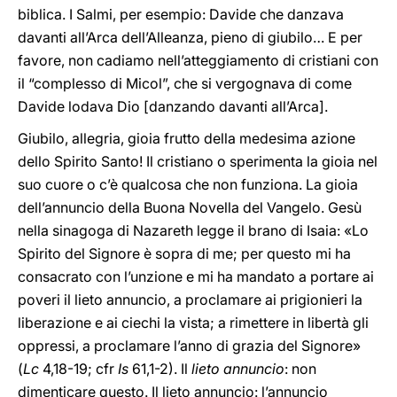
biblica. I Salmi, per esempio: Davide che danzava
davanti all’Arca dell’Alleanza, pieno di giubilo… E per
favore, non cadiamo nell’atteggiamento di cristiani con
il “complesso di Micol”, che si vergognava di come
Davide lodava Dio [danzando davanti all’Arca].
Giubilo, allegria, gioia frutto della medesima azione
dello Spirito Santo! Il cristiano o sperimenta la gioia nel
suo cuore o c’è qualcosa che non funziona. La gioia
dell’annuncio della Buona Novella del Vangelo. Gesù
nella sinagoga di Nazareth legge il brano di Isaia: «Lo
Spirito del Signore è sopra di me; per questo mi ha
consacrato con l’unzione e mi ha mandato a portare ai
poveri il lieto annuncio, a proclamare ai prigionieri la
liberazione e ai ciechi la vista; a rimettere in libertà gli
oppressi, a proclamare l’anno di grazia del Signore»
(
Lc
4,18-19; cfr
Is
61,1-2). Il
lieto annuncio
: non
dimenticare questo. Il lieto annuncio: l’annuncio