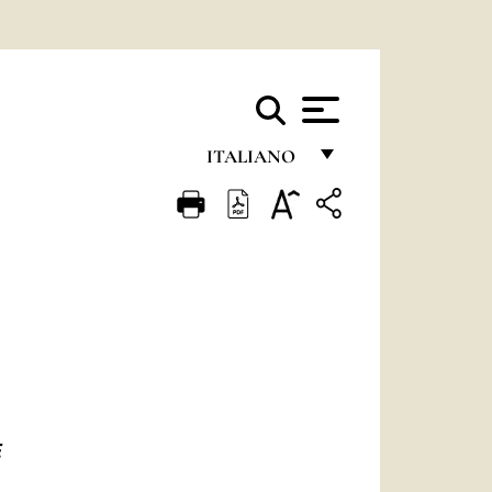
ITALIANO
FRANÇAIS
ENGLISH
ITALIANO
PORTUGUÊS
ESPAÑOL
DEUTSCH
E
POLSKI