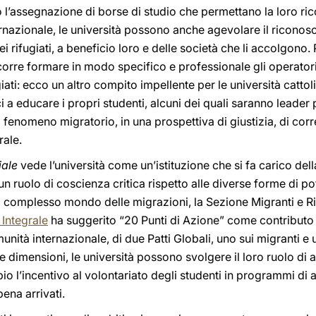
rso l’assegnazione di borse di studio che permettano la loro r
rnazionale, le università possono anche agevolare il riconosci
dei rifugiati, a beneficio loro e delle società che li accolgo
corre formare in modo specifico e professionale gli operator
giati: ecco un altro compito impellente per le università cattoli
ci a educare i propri studenti, alcuni dei quali saranno leader p
el fenomeno migratorio, in una prospettiva di giustizia, di cor
rale.
iale
vede l’università come un’istituzione che si fa carico della
un ruolo di coscienza critica rispetto alle diverse forme di p
il complesso mondo delle migrazioni, la Sezione Migranti e Ri
Integrale
ha suggerito “20 Punti di Azione” come contributo
unità internazionale, di due Patti Globali, uno sui migranti e u
e dimensioni, le università possono svolgere il loro ruolo di at
l’incentivo al volontariato degli studenti in programmi di ass
pena arrivati.