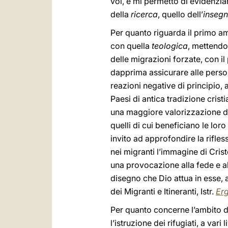
voi, e mi permetto di evidenzia
della
ricerca
, quello dell’
inseg
Per quanto riguarda il primo am
con quella
teologica
, mettendo
delle migrazioni forzate, con il
dapprima assicurare alle persone
reazioni negative di principio,
Paesi di antica tradizione crist
una maggiore valorizzazione dei
quelli di cui beneficiano le loro
invito ad approfondire la rifl
nei migranti l’immagine di Crist
una provocazione alla fede e all
disegno che Dio attua in esse, 
dei Migranti e Itineranti, Istr.
Erg
Per quanto concerne l’ambito de
l’istruzione dei rifugiati, a var