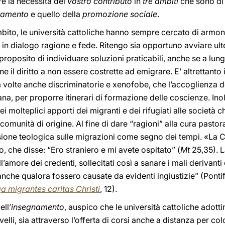
re la necessità del
vostro contributo
in
tre ambiti
che sono di
namento
e quello della
promozione sociale
.
bito, le università cattoliche hanno sempre cercato di armon
 in dialogo ragione e fede. Ritengo sia opportuno avviare ulte
 proposito di individuare soluzioni praticabili, anche se a lu
 il diritto a non essere costrette ad emigrare. E’ altrettanto i
 a volte anche discriminatorie e xenofobe, che l’accoglienza d
iana, per proporre itinerari di formazione delle coscienze. In
 molteplici apporti dei migranti e dei rifugiati alle società 
 comunità di origine. Al fine di dare “ragioni” alla cura pastoral
essione teologica sulle migrazioni come segno dei tempi. «L
o, che disse: “Ero straniero e mi avete ospitato” (
Mt
25,35). L
’amore dei credenti, sollecitati così a sanare i mali derivanti 
anche qualora fossero causate da evidenti ingiustizie” (Pontif
a migrantes caritas Christi
, 12).
ll’
insegnamento
, auspico che le università cattoliche adott
i livelli, sia attraverso l’offerta di corsi anche a distanza per 