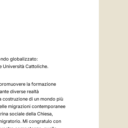
العربيّة
中文
LATINE
mondo globalizzato:
e Università Cattoliche.
i promuovere la formazione
tante diverse realtà
 la costruzione di un mondo più
a delle migrazioni contemporanee
rina sociale della Chiesa,
migratorio. Mi congratulo con