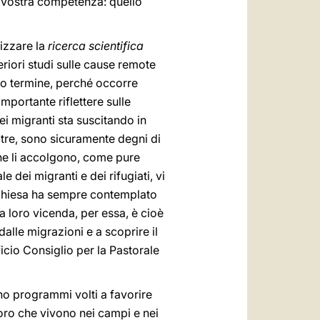
 vostra competenza: quello
izzare la
ricerca scientifica
riori studi sulle cause remote
ngo termine, perché occorre
mportante riflettere sulle
ei migranti sta suscitando in
oltre, sono sicuramente degni di
che li accolgono, come pure
e dei migranti e dei rifugiati, vi
a Chiesa ha sempre contemplato
a loro vicenda, per essa, è cioè
dalle migrazioni e a scoprire il
icio Consiglio per la Pastorale
ino programmi volti a favorire
coloro che vivono nei campi e nei