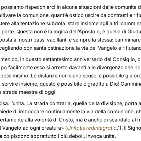
ssiamo rispecchiarci in alcune situazioni delle comunità del
oltivare la comunione, quant’è ostico uscire da contrasti e rifi
tere alla tentazione subdola: stare insieme agli altri, cammin
 parte. Questa non è la logica dell’Apostolo, è quella di Gi
sposta ai nostri passi vacillanti è sempre la stessa: camminar
scegliendo con santa ostinazione la via del Vangelo e rifiuta
enico, in questo settantesimo anniversario del Consiglio, ch
oppo facilmente esso si arresta davanti alle divergenze che p
i pessimismo. Le distanze non siano scuse, è possibile già 
, servire insieme, questo è possibile e gradito a Dio! Cammin
a strada maestra di oggi.
a: l’unità. La strada contraria, quella della divisione, porta a
i chiede di imboccare continuamente la via della comunione, c
apertamente alla volontà di Cristo, ma è anche di scandalo al
l Vangelo ad ogni creatura» (
Unitatis redintegratio
,1). Il Sig
e colpiscono soprattutto i più deboli, invoca unità.