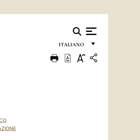
ITALIANO
FRANÇAIS
ENGLISH
ITALIANO
PORTUGUÊS
ESPAÑOL
DEUTSCH
SCO
AZIONE
POLSKI