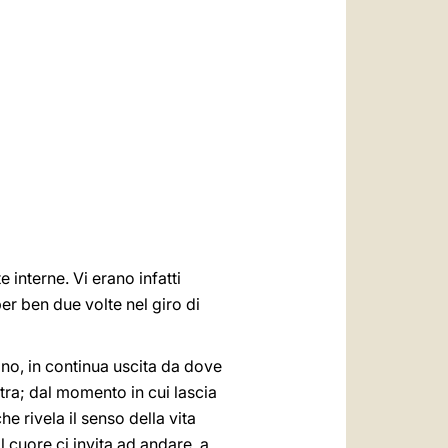
العربيّة
中文
LATINE
 interne. Vi erano infatti
er ben due volte nel giro di
ino, in continua uscita da dove
tra; dal momento in cui lascia
e rivela il senso della vita
l cuore ci invita ad andare, a