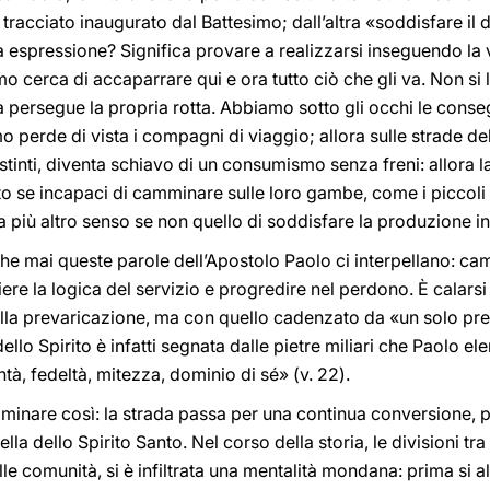
tracciato inaugurato dal Battesimo; dall’altra «soddisfare il 
a espressione? Significa provare a realizzarsi inseguendo la 
mo cerca di accaparrare qui e ora tutto ciò che gli va. Non s
 persegue la propria rotta. Abbiamo sotto gli occhi le conse
mo perde di vista i compagni di viaggio; allora sulle strade 
istinti, diventa schiavo di un consumismo senza freni: allora 
tutto se incapaci di camminare sulle loro gambe, come i piccoli 
 ha più altro senso se non quello di soddisfare la produzione i
ù che mai queste parole dell’Apostolo Paolo ci interpellano: c
iere la logica del servizio e progredire nel perdono. È calarsi 
a prevaricazione, ma con quello cadenzato da «un solo prec
dello Spirito è infatti segnata dalle pietre miliari che Paolo e
, fedeltà, mitezza, dominio di sé» (v. 22).
minare così: la strada passa per una continua conversione, p
lla dello Spirito Santo. Nel corso della storia, le divisioni t
elle comunità, si è infiltrata una mentalità mondana: prima si a