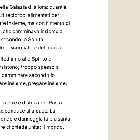
la Galazia di allora: quant’è
uti reciproci alimentati per
are insieme, ma con l’intento di
uda, che camminava insieme a
e secondo lo Spirito,
ndo le scorciatoie del mondo.
iediamo allo Spirito di
ersistono; troppo spesso si
ora camminare secondo lo
are insieme, pregare insieme,
 guerre e distruzioni. Basta
he conduce alla pace. La
 mondo e danneggia la più santa
nore ci chiede unità; il mondo,