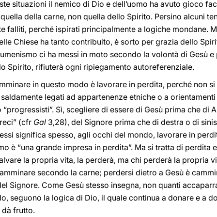
este situazioni il nemico di Dio e dell’uomo ha avuto gioco fac
ella della carne, non quella dello Spirito. Persino alcuni ten
te falliti, perché ispirati principalmente a logiche mondane.
lle Chiese ha tanto contribuito, è sorto per grazia dello Spir
’ecumenismo ci ha messi in moto secondo la volontà di Gesù e 
 Spirito, rifiuterà ogni ripiegamento autoreferenziale.
mminare in questo modo è lavorare in perdita, perché non si t
 saldamente legati ad appartenenze etniche o a orientamenti c
progressisti”. Sì, scegliere di essere di Gesù prima che di A
reci” (cfr
Gal
3,28), del Signore prima che di destra o di sinis
stessi significa spesso, agli occhi del mondo, lavorare in per
mo è “una grande impresa in perdita”. Ma si tratta di perdita 
lvare la propria vita, la perderà, ma chi perderà la propria v
 camminare secondo la carne; perdersi dietro a Gesù è cammi
a del Signore. Come Gesù stesso insegna, non quanti accaparr
o, seguono la logica di Dio, il quale continua a donare e a do
 dà frutto.