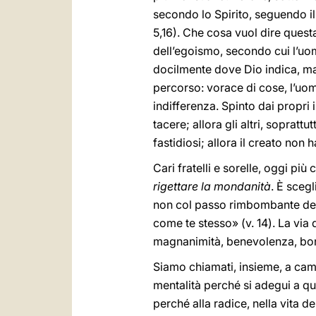
secondo lo Spirito, seguendo il 
5,16). Che cosa vuol dire quest
dell’egoismo, secondo cui l’uo
docilmente dove Dio indica, ma
percorso: vorace di cose, l’uo
indifferenza. Spinto dai propri 
tacere; allora gli altri, soprat
fastidiosi; allora il creato non
Cari fratelli e sorelle, oggi pi
rigettare la mondanità
. È scegl
non col passo rimbombante dell
come te stesso» (v. 14). La via 
magnanimità, benevolenza, bontà
Siamo chiamati, insieme, a cam
mentalità perché si adegui a que
perché alla radice, nella vita d