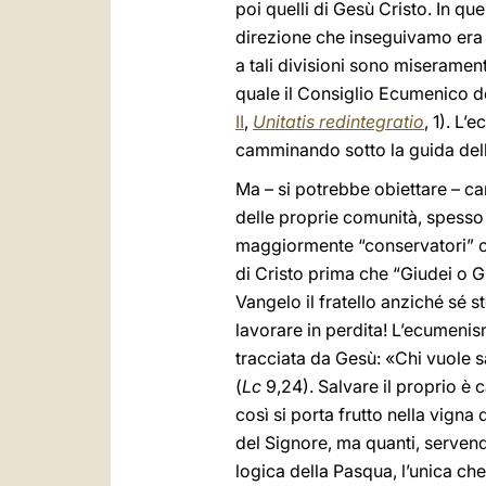
poi quelli di Gesù Cristo. In qu
direzione che inseguivamo era qu
a tali divisioni sono miseramen
quale il Consiglio Ecumenico de
II
,
Unitatis redintegratio
, 1). L
camminando sotto la guida dello
Ma – si potrebbe obiettare – ca
delle proprie comunità, spesso
maggiormente “conservatori” o “
di Cristo prima che “Giudei o G
Vangelo il fratello anziché sé 
lavorare in perdita! L’ecumenis
tracciata da Gesù: «Chi vuole sa
(
Lc
9,24). Salvare il proprio è
così si porta frutto nella vign
del Signore, ma quanti, servend
logica della Pasqua, l’unica che