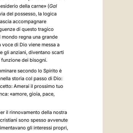
desiderio della carne» (
Gal
via del possesso, la logica
i lascia accompagnare
guenze di questo tragico
del mondo regna una grande
la voce di Dio viene messa a
e gli anziani, diventano scarti
n funzione dei bisogni.
amminare secondo lo Spirito è
nella storia col passo di Dio:
etto: Amerai il prossimo tuo
lenca: «amore, gioia, pace,
er il rinnovamento della nostra
ra cristiani sono spesso avvenute
limentavano gli interessi propri,