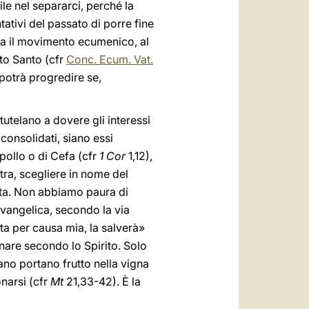
ile nel separarci, perché la
tativi del passato di porre fine
 Ma il movimento ecumenico, al
ito Santo (cfr
Conc. Ecum. Vat.
potrà progredire se,
utelano a dovere gli interessi
onsolidati, siano essi
pollo o di Cefa (cfr
1 Cor
1,12),
tra, scegliere in nome del
dita. Non abbiamo paura di
evangelica, secondo la via
ita per causa mia, la salverà»
nare secondo lo Spirito. Solo
ano portano frutto nella vigna
narsi (cfr
Mt
21,33-42). È la