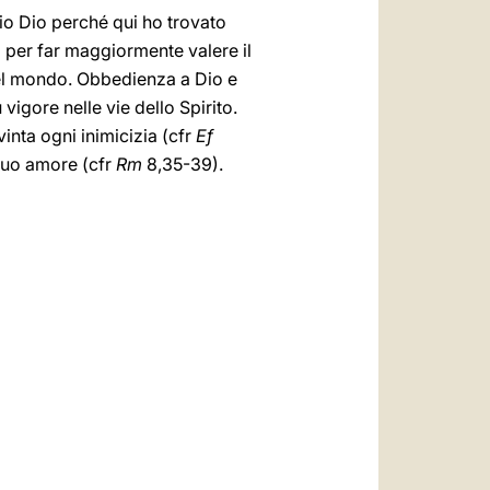
azio Dio perché qui ho trovato
a per far maggiormente valere il
del mondo. Obbedienza a Dio e
igore nelle vie dello Spirito.
vinta ogni inimicizia (cfr
Ef
 suo amore (cfr
Rm
8,35-39).