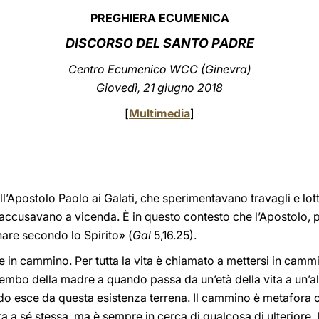
PREGHIERA ECUMENICA
DISCORSO DEL SANTO PADRE
Centro Ecumenico WCC (Ginevra)
Giovedì, 21 giugno 2018
[
Multimedia
]
’Apostolo Paolo ai Galati, che sperimentavano travagli e lotte
 accusavano a vicenda. È in questo contesto che l’Apostolo, p
nare secondo lo Spirito» (
Gal
5,16.25).
e in cammino. Per tutta la vita è chiamato a mettersi in camm
embo della madre a quando passa da un’età della vita a un’al
ndo esce da questa esistenza terrena. Il cammino è metafora ch
 a sé stessa, ma è sempre in cerca di qualcosa di ulteriore. I