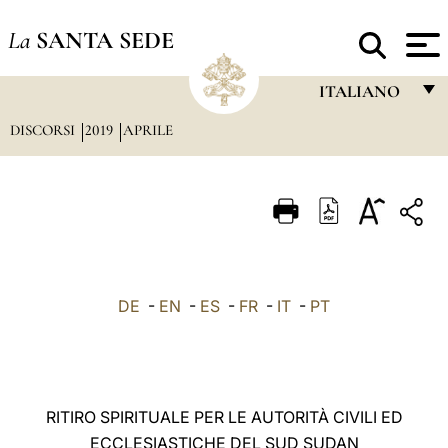
La
SANTA SEDE
ITALIANO
DISCORSI
2019
APRILE
FRANÇAIS
ENGLISH
ITALIANO
PORTUGUÊS
ESPAÑOL
DE
-
EN
-
ES
-
FR
-
IT
-
PT
DEUTSCH
POLSKI
العربيّة
RITIRO SPIRITUALE PER LE AUTORITÀ CIVILI ED
ECCLESIASTICHE DEL SUD SUDAN
中文