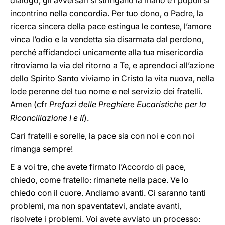
dialogo, gli avversari si stringano la mano e i popoli si
incontrino nella concordia. Per tuo dono, o Padre, la
ricerca sincera della pace estingua le contese, l’amore
vinca l’odio e la vendetta sia disarmata dal perdono,
perché affidandoci unicamente alla tua misericordia
ritroviamo la via del ritorno a Te, e aprendoci all’azione
dello Spirito Santo viviamo in Cristo la vita nuova, nella
lode perenne del tuo nome e nel servizio dei fratelli.
Amen (cfr
Prefazi delle Preghiere Eucaristiche per la
Riconciliazione I e II
).
Cari fratelli e sorelle, la pace sia con noi e con noi
rimanga sempre!
E a voi tre, che avete firmato l’Accordo di pace,
chiedo, come fratello: rimanete nella pace. Ve lo
chiedo con il cuore. Andiamo avanti. Ci saranno tanti
problemi, ma non spaventatevi, andate avanti,
risolvete i problemi. Voi avete avviato un processo: