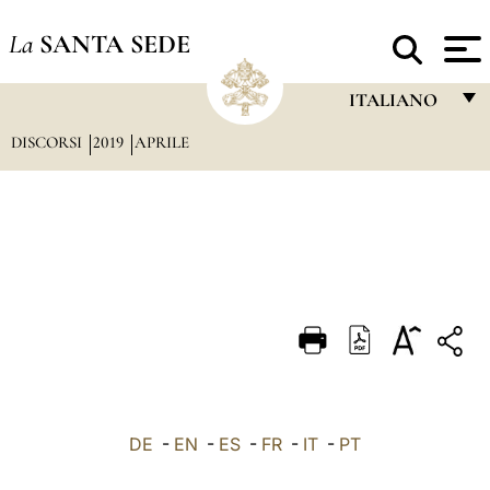
La
SANTA SEDE
ITALIANO
DISCORSI
2019
APRILE
FRANÇAIS
ENGLISH
ITALIANO
PORTUGUÊS
ESPAÑOL
DEUTSCH
POLSKI
العربيّة
DE
-
EN
-
ES
-
FR
-
IT
-
PT
中文