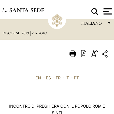
La
SANTA SEDE
ITALIANO
DISCORSI
2019
MAGGIO
FRANÇAIS
ENGLISH
ITALIANO
PORTUGUÊS
ESPAÑOL
EN
-
ES
-
FR
-
IT
-
PT
DEUTSCH
POLSKI
العربيّة
INCONTRO DI PREGHIERA CON IL POPOLO ROM E
SINTI
中文