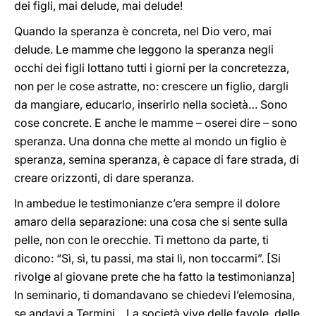
dei figli, mai delude, mai delude!
Quando la speranza è concreta, nel Dio vero, mai
delude. Le mamme che leggono la speranza negli
occhi dei figli lottano tutti i giorni per la concretezza,
non per le cose astratte, no: crescere un figlio, dargli
da mangiare, educarlo, inserirlo nella società… Sono
cose concrete. E anche le mamme – oserei dire – sono
speranza. Una donna che mette al mondo un figlio è
speranza, semina speranza, è capace di fare strada, di
creare orizzonti, di dare speranza.
In ambedue le testimonianze c’era sempre il dolore
amaro della separazione: una cosa che si sente sulla
pelle, non con le orecchie. Ti mettono da parte, ti
dicono: “Sì, sì, tu passi, ma stai lì, non toccarmi”. [Si
rivolge al giovane prete che ha fatto la testimonianza]
In seminario, ti domandavano se chiedevi l’elemosina,
se andavi a Termini... La società vive delle favole, delle