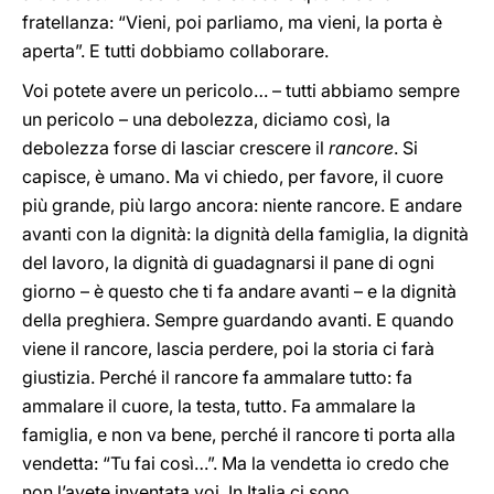
fratellanza: “Vieni, poi parliamo, ma vieni, la porta è
aperta”. E tutti dobbiamo collaborare.
Voi potete avere un pericolo… – tutti abbiamo sempre
un pericolo – una debolezza, diciamo così, la
debolezza forse di lasciar crescere il
rancore
. Si
capisce, è umano. Ma vi chiedo, per favore, il cuore
più grande, più largo ancora: niente rancore. E andare
avanti con la dignità: la dignità della famiglia, la dignità
del lavoro, la dignità di guadagnarsi il pane di ogni
giorno – è questo che ti fa andare avanti – e la dignità
della preghiera. Sempre guardando avanti. E quando
viene il rancore, lascia perdere, poi la storia ci farà
giustizia. Perché il rancore fa ammalare tutto: fa
ammalare il cuore, la testa, tutto. Fa ammalare la
famiglia, e non va bene, perché il rancore ti porta alla
vendetta: “Tu fai così…”. Ma la vendetta io credo che
non l’avete inventata voi. In Italia ci sono