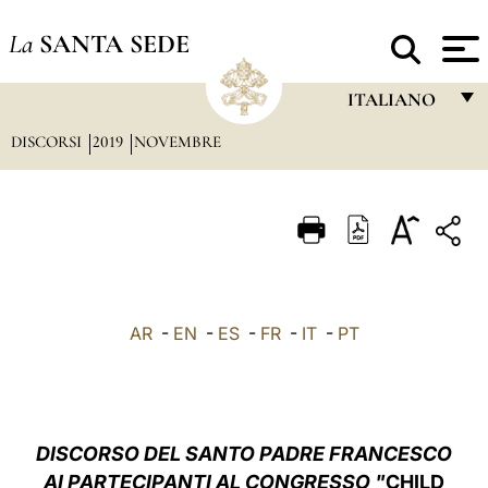
La
SANTA SEDE
ITALIANO
DISCORSI
2019
NOVEMBRE
FRANÇAIS
ENGLISH
ITALIANO
PORTUGUÊS
ESPAÑOL
AR
-
EN
-
ES
-
FR
-
IT
-
PT
DEUTSCH
POLSKI
العربيّة
DISCORSO DEL SANTO PADRE FRANCESCO
AI PARTECIPANTI AL CONGRESSO "
CHILD
中文