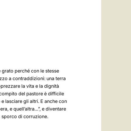
العربيّة
中文
LATINE
e grato perché con le stesse
zzo a contraddizioni: una terra
rezzare la vita e la dignità
ompito del pastore è difficile
e lasciare gli altri. E anche con
ra, e quell’altra…”, e diventare
to sporco di corruzione.