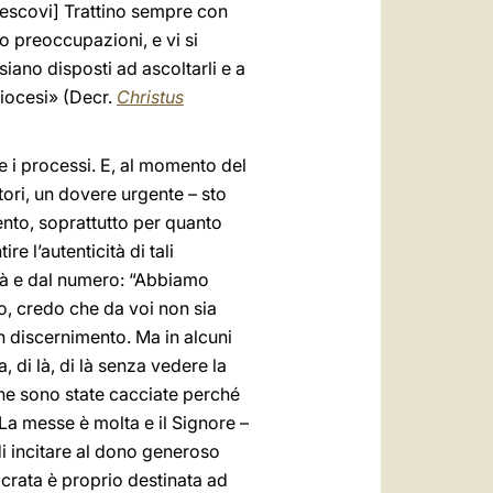
vescovi] Trattino sempre con
ro preoccupazioni, e vi si
iano disposti ad ascoltarli e a
 diocesi» (Decr.
Christus
re i processi. E, al momento del
tori, un dovere urgente – sto
nto, soprattutto per quanto
e l’autenticità di tali
ità e dal numero: “Abbiamo
, credo che da voi non sia
 discernimento. Ma in alcuni
di là, di là senza vedere la
che sono state cacciate perché
 La messe è molta e il Signore –
di incitare al dono generoso
acrata è proprio destinata ad