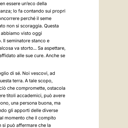
ben essere un’eco della
eranza; lo fa contando sui propri
oncorrere perché il seme
ato non si scoraggia. Questa
e abbiamo visto oggi
o. Il seminatore stanco e
cosa va storto... Sa aspettare,
affidato alle sue cure. Anche se
eglio di sé. Noi vescovi, ad
esta terra. A tale scopo,
e ciò che compromette, ostacola
ere titoli accademici, può avere
 buono, una persona buona, ma
ndo gli apporti delle diverse
, dal momento che il compito
 si può affermare che la