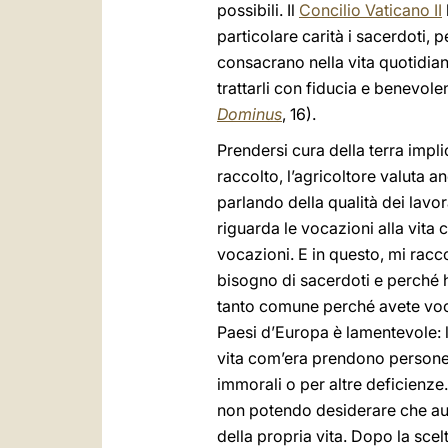
possibili. Il
Concilio Vaticano II
particolare carità i sacerdoti, 
consacrano nella vita quotidiana
trattarli con fiducia e benevole
Dominus
, 16).
Prendersi cura della terra impli
raccolto, l’agricoltore valuta a
parlando della qualità dei lav
riguarda le vocazioni alla vita 
vocazioni. E in questo, mi racc
bisogno di sacerdoti e perché 
tanto comune perché avete voca
Paesi d’Europa è lamentevole: l
vita com’era prendono persone “
immorali o per altre deficienze.
non potendo desiderare che aute
della propria vita. Dopo la scel