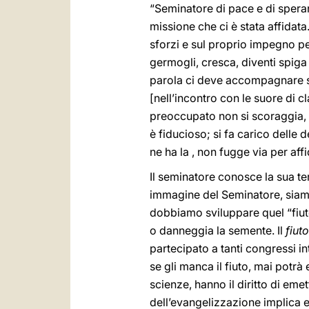
“Seminatore di pace e di speran
missione che ci è stata affidata
sforzi e sul proprio impegno p
germogli, cresca, diventi spig
parola ci deve accompagnare se
[nell’incontro con le suore di c
preoccupato non si scoraggia, 
è fiducioso; si fa carico delle
ne ha la , non fugge via per affi
Il seminatore conosce la sua ter
immagine del Seminatore, siamo 
dobbiamo sviluppare quel “fiut
o danneggia la semente. Il
fiut
partecipato a tanti congressi i
se gli manca il fiuto, mai potrà 
scienze, hanno il diritto di eme
dell’evangelizzazione implica 