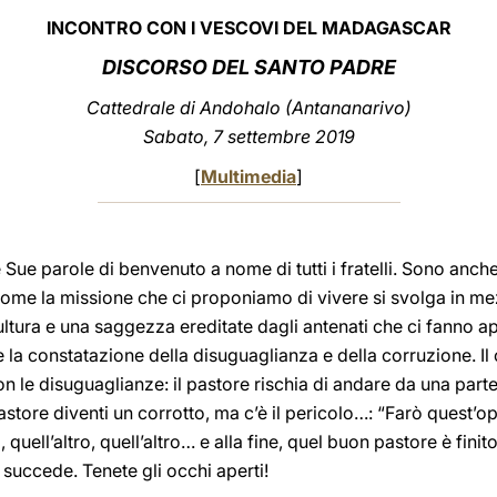
INCONTRO CON I VESCOVI DEL MADAGASCAR
DISCORSO DEL SANTO PADRE
Cattedrale di Andohalo (Antananarivo)
Sabato, 7 settembre 2019
[
Multimedia
]
e Sue parole di benvenuto a nome di tutti i fratelli. Sono anch
come la missione che ci proponiamo di vivere si svolga in me
ltura e una saggezza ereditate dagli antenati che ci fanno app
a constatazione della disuguaglianza e della corruzione. Il c
 le disuguaglianze: il pastore rischia di andare da una parte 
astore diventi un corrotto, ma c’è il pericolo…: “Farò quest’ope
 quell’altro, quell’altro… e alla fine, quel buon pastore è fini
uccede. Tenete gli occhi aperti!