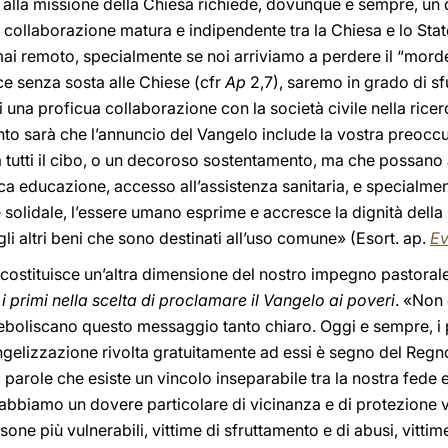
 alla missione della Chiesa richiede, dovunque e sempre, un
la collaborazione matura e indipendente tra la Chiesa e lo Sta
 mai remoto, specialmente se noi arriviamo a perdere il “mor
ce senza sosta alle Chiese (cfr
Ap
2,7), saremo in grado di sfug
i una proficua collaborazione con la società civile nella ric
nto sarà che l’annuncio del Vangelo include la vostra preoccu
 tutti il cibo, o un decoroso sostentamento, ma che possano 
ica educazione, accesso all’assistenza sanitaria, e specialme
e solidale, l’essere umano esprime e accresce la dignità della p
i altri beni che sono destinati all’uso comune» (Esort. ap.
Ev
costituisce un’altra dimensione del nostro impegno pastorale
e
i primi nella scelta di proclamare il Vangelo ai poveri
. «Non
eboliscano questo messaggio tanto chiaro. Oggi e sempre, i p
vangelizzazione rivolta gratuitamente ad essi è segno del Reg
 parole che esiste un vincolo inseparabile tra la nostra fede 
e, abbiamo un dovere particolare di vicinanza e di protezione ve
sone più vulnerabili, vittime di sfruttamento e di abusi, vittim