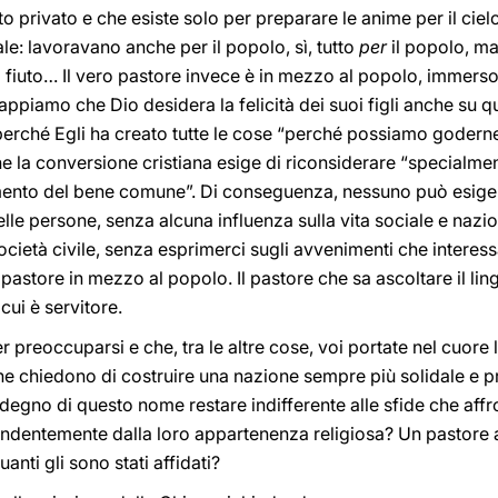
to privato e che esiste solo per preparare le anime per il cielo
ale: lavoravano anche per il popolo, sì, tutto
per
il popolo, m
l fiuto… Il vero pastore invece è in mezzo al popolo, immerso 
appiamo che Dio desidera la felicità dei suoi figli anche su q
perché Egli ha creato tutte le cose “perché possiamo goderne
 la conversione cristiana esige di riconsiderare “specialmen
imento del bene comune”. Di conseguenza, nessuno può esige
delle persone, senza alcuna influenza sulla vita sociale e naz
 società civile, senza esprimerci sugli avvenimenti che interessa
l pastore in mezzo al popolo. Il pastore che sa ascoltare il li
cui è servitore.
 preoccuparsi e che, tra le altre cose, voi portate nel cuore l
i che chiedono di costruire una nazione sempre più solidale e pr
 degno di questo nome restare indifferente alle sfide che affr
ipendentemente dalla loro appartenenza religiosa? Un pastore 
uanti gli sono stati affidati?