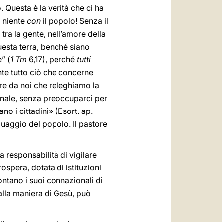
. Questa è la verità che ci ha
a niente
con
il popolo! Senza il
tra la gente, nell’amore della
uesta terra, benché siano
” (
1 Tm
6,17), perché
tutti
te tutto ciò che concerne
re da noi che releghiamo la
ionale, senza preoccuparci per
no i cittadini» (Esort. ap.
nguaggio del popolo. Il pastore
a responsabilità di vigilare
ospera, dotata di istituzioni
ontano i suoi connazionali di
alla maniera di Gesù, può