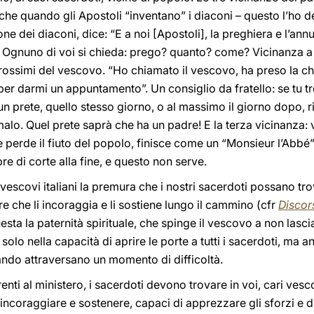
e quando gli Apostoli “inventano” i diaconi – questo l’ho dett
 dei diaconi, dice: “E a noi [Apostoli], la preghiera e l’annu
 Ognuno di voi si chieda: prego? quanto? come? Vicinanza a D
rossimi del vescovo. “Ho chiamato il vescovo, ha preso la ch
er darmi un appuntamento”. Un consiglio da fratello: se tu tro
i un prete, quello stesso giorno, o al massimo il giorno dopo, 
alo. Quel prete saprà che ha un padre! E la terza vicinanza: v
 perde il fiuto del popolo, finisce come un “Monsieur l’Abbé”,
e di corte alla fine, e questo non serve.
scovi italiani la premura che i nostri sacerdoti possano tro
e che li incoraggia e li sostiene lungo il cammino (cfr
Discor
sta la paternità spirituale, che spinge il vescovo a non lascia
lo nella capacità di aprire le porte a tutti i sacerdoti, ma a
ndo attraversano un momento di difficoltà.
erenti al ministero, i sacerdoti devono trovare in voi, cari ves
incoraggiare e sostenere, capaci di apprezzare gli sforzi e 