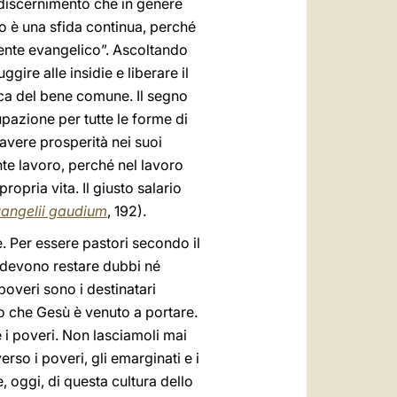
 discernimento che in genere
to è una sfida continua, perché
dente evangelico”. Ascoltando
gire alle insidie e liberare il
erca del bene comune. Il segno
pazione per tutte le forme di
avere prosperità nei suoi
nte lavoro, perché nel lavoro
ropria vita. Il giusto salario
angelii gaudium
, 192).
. Per essere pastori secondo il
 devono restare dubbi né
overi sono i destinatari
no che Gesù è venuto a portare.
e i poveri. Non lasciamoli mai
rso i poveri, gli emarginati e i
e, oggi, di questa cultura dello