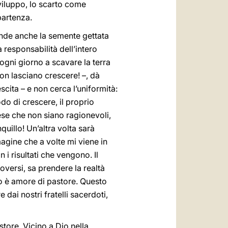
viluppo, lo scarto come
 partenza.
nde anche la semente gettata
 responsabilità dell’intero
ogni giorno a scavare la terra
non lasciano crescere! –, dà
scita – e non cerca l’uniformità:
odo di crescere, il proprio
ese che non siano ragionevoli,
uillo! Un’altra volta sarà
agine che a volte mi viene in
i risultati che vengono. Il
oversi, sa prendere la realtà
o è amore di pastore. Questo
dai nostri fratelli sacerdoti,
store. Vicino a Dio nella