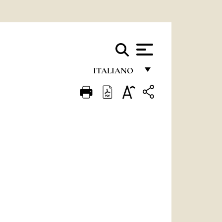
ITALIANO
FRANÇAIS
ENGLISH
ITALIANO
PORTUGUÊS
ESPAÑOL
DEUTSCH
POLSKI