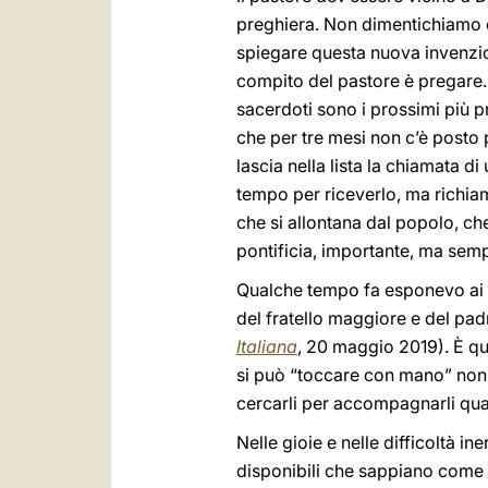
preghiera. Non dimentichiamo ch
spiegare questa nuova invenzione
compito del pastore è pregare.
sacerdoti sono i prossimi più p
che per tre mesi non c’è posto p
lascia nella lista la chiamata d
tempo per riceverlo, ma richiam
che si allontana dal popolo, che
pontificia, importante, ma sempr
Qualche tempo fa esponevo ai ve
del fratello maggiore e del padr
Italiana
, 20 maggio 2019). È que
si può “toccare con mano” non so
cercarli per accompagnarli qua
Nelle gioie e nelle difficoltà in
disponibili che sappiano come 