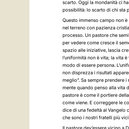
scarto. Oggi la mondanità ci ha
possibilità: lo scarto di chi sta
Questo immenso campo non è so
nel terreno con pazienza cristi
processo. Un pastore che semina
per vedere come cresce il seme. 
spazio alle iniziative, lascia cr
l’uniformità non è vita; la vita
modo di essere persona. L’unifo
non disprezza i risultati appare
meglio”. Sa sempre prendere i r
mente quando penso alla vita del
pastore è come il portiere della
come viene. E correggere le c
dice di una fedeltà al Vangelo c
che sono i nostri fratelli più v
Il pastore dev’essere vicino a D