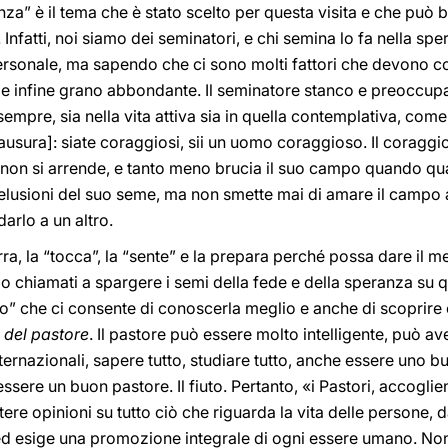
za” è il tema che è stato scelto per questa visita e che può 
. Infatti, noi siamo dei seminatori, e chi semina lo fa nella sp
ersonale, ma sapendo che ci sono molti fattori che devono c
a e infine grano abbondante. Il seminatore stanco e preoccup
mpre, sia nella vita attiva sia in quella contemplativa, com
lausura]: siate coraggiosi, sii un uomo coraggioso. Il coraggi
non si arrende, e tanto meno brucia il suo campo quando qual
 delusioni del suo seme, ma non smette mai di amare il campo 
darlo a un altro.
ra, la “tocca”, la “sente” e la prepara perché possa dare il m
chiamati a spargere i semi della fede e della speranza su qu
o” che ci consente di conoscerla meglio e anche di scoprir
o del pastore
. Il pastore può essere molto intelligente, può av
nternazionali, sapere tutto, studiare tutto, anche essere uno
essere un buon pastore. Il fiuto. Pertanto, «i Pastori, accoglie
ttere opinioni su tutto ciò che riguarda la vita delle persone
ed esige una promozione integrale di ogni essere umano. Non