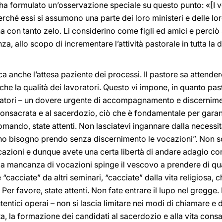
ha formulato un’osservazione speciale su questo punto: «[I 
perché essi si assumono una parte dei loro ministeri e delle lo
 con tanto zelo. Li considerino come figli ed amici e perciò s
nza, allo scopo di incrementare l’attività pastorale in tutta la
ca anche l’attesa paziente dei processi. Il pastore sa attende
nche la qualità dei lavoratori. Questo vi impone, in quanto pas
oratori – un dovere urgente di accompagnamento e discernime
consacrata e al sacerdozio, ciò che è fondamentale per garantir
omando, state attenti. Non lasciatevi ingannare dalla necess
ho bisogno prendo senza discernimento le vocazioni”. Non so
zioni e dunque avete una certa libertà di andare adagio con
a mancanza di vocazioni spinge il vescovo a prendere di qua, 
cacciate” da altri seminari, “cacciate” dalla vita religiosa, 
 Per favore, state attenti. Non fate entrare il lupo nel gregge.
ntici operai – non si lascia limitare nei modi di chiamare e 
ta, la formazione dei candidati al sacerdozio e alla vita cons