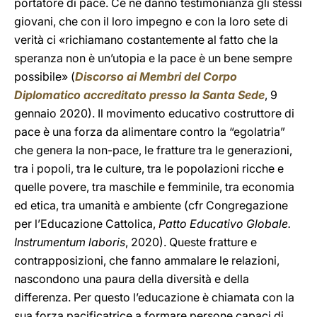
portatore di pace. Ce ne danno testimonianza gli stessi
giovani, che con il loro impegno e con la loro sete di
verità ci «richiamano costantemente al fatto che la
speranza non è un’utopia e la pace è un bene sempre
possibile»
(
Discorso ai Membri del Corpo
Diplomatico accreditato presso la Santa Sede
, 9
gennaio 2020). Il movimento educativo costruttore di
pace è una forza da alimentare contro la “egolatria”
che genera la non-pace, le fratture tra le generazioni,
tra i popoli, tra le culture, tra le popolazioni ricche e
quelle povere, tra maschile e femminile, tra economia
ed etica, tra umanità e ambiente (cfr Congregazione
per l’Educazione Cattolica,
Patto Educativo Globale.
Instrumentum laboris
, 2020). Queste fratture e
contrapposizioni, che fanno ammalare le relazioni,
nascondono una paura della diversità e della
differenza. Per questo l’educazione è chiamata con la
sua forza pacificatrice a formare persone capaci di