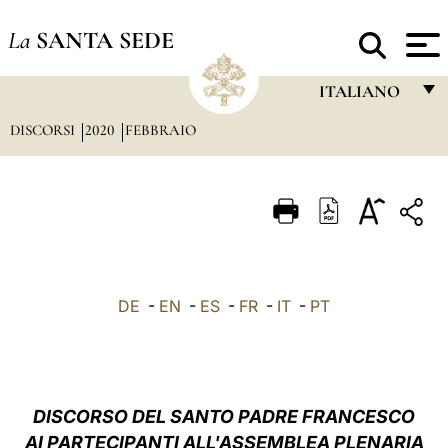
La
SANTA SEDE
ITALIANO
DISCORSI
2020
FEBBRAIO
FRANÇAIS
ENGLISH
ITALIANO
PORTUGUÊS
ESPAÑOL
DE
-
EN
-
ES
-
FR
-
IT
-
PT
DEUTSCH
POLSKI
العربيّة
DISCORSO DEL SANTO PADRE FRANCESCO
AI PARTECIPANTI ALL'ASSEMBLEA PLENARIA
中文