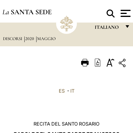
La
SANTA SEDE
ITALIANO
DISCORSI
2020
MAGGIO
FRANÇAIS
ENGLISH
ITALIANO
PORTUGUÊS
ESPAÑOL
ES
-
IT
DEUTSCH
POLSKI
العربيّة
RECITA DEL SANTO ROSARIO
中文