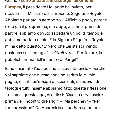
Quando
sono andato a Strasburgo, all’Unione
Europea
, il presidente Hollande ha inviato, per
ricevermi, il Ministro dell’ambiente, Ségolène Royale.
Abbiamo parlato in aeroporto… All’inizio poco, perché
c’era già il programma, ma dopo, alla fine, prima di
partire, abbiamo dovuto aspettare un po’ di tempo e
abbiamo parlato di più. E la Signora Ségolène Royale
mi ha detto questo: “E’ vero che Lei sta scrivendo
qualcosa sull’ecologia? -
c’était vrai!
- Per favore, la
pubblichi prima dell’incontro di Parigi!”.
Io ho chiamato l’equipe che la stava facendo – perché
voi sappiate che questa non l’ho scritto io di mio
pugno, è stata un’
équipe
di scienziati, un’
équipe
di
teologi e tutti insieme abbiamo fatto questa riflessione
– chiamai questa
équipe
e dissi: “Questo deve uscire
prima dell’incontro di Parigi” – “Ma perché?” – “Per
fare pressione”. Da Aparecida a
Laudato si’
per me