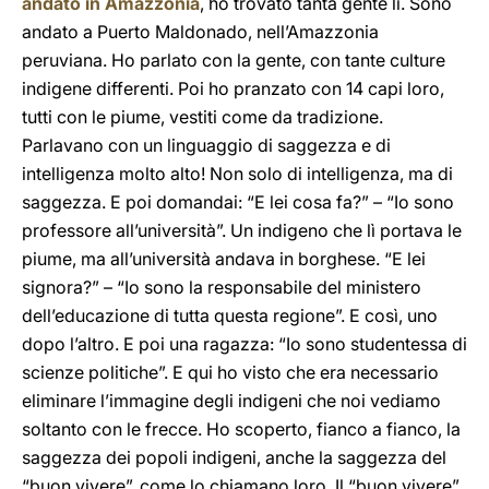
andato in Amazzonia
, ho trovato tanta gente lì. Sono
andato a Puerto Maldonado, nell’Amazzonia
peruviana. Ho parlato con la gente, con tante culture
indigene differenti. Poi ho pranzato con 14 capi loro,
tutti con le piume, vestiti come da tradizione.
Parlavano con un linguaggio di saggezza e di
intelligenza molto alto! Non solo di intelligenza, ma di
saggezza. E poi domandai: “E lei cosa fa?” – “Io sono
professore all’università”. Un indigeno che lì portava le
piume, ma all’università andava in borghese. “E lei
signora?” – “Io sono la responsabile del ministero
dell’educazione di tutta questa regione”. E così, uno
dopo l’altro. E poi una ragazza: “Io sono studentessa di
scienze politiche”. E qui ho visto che era necessario
eliminare l’immagine degli indigeni che noi vediamo
soltanto con le frecce. Ho scoperto, fianco a fianco, la
saggezza dei popoli indigeni, anche la saggezza del
“buon vivere”, come lo chiamano loro. Il “buon vivere”