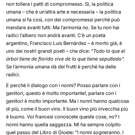
non tollera i patti di compromesso. Sì, la politica
umana – che è un’altra arte e necessaria – la politica
umana si fa così, con dei compromessi perché può
mandare avanti tutti. Ma l’armonia no. Se tu non hai
radici l’albero non andrà avanti. C’è un poeta
argentino, Francisco Luis Bernárdez – è morto già, è
uno dei nostri grandi poeti – che dice: “
Todo
lo que el
árbol tiene de florido vive de lo que tiene sepultado”.
Se l’armonia umana dà dei frutti è perché ha delle
radici.
E perché il dialogo con i nonni? Posso parlare con i
genitori, questo è molto importante!, parlare con i
genitori è molto importante. Ma i nonni hanno qualcosa
di più, come il buon vino. Il buon vino più invecchia più
è buono. Voi francesi conoscete queste cose, no? I
nonni hanno quella saggezza. Mi ha sempre colpito
quel passo del Libro di Gioele: “I nonni sogneranno. I