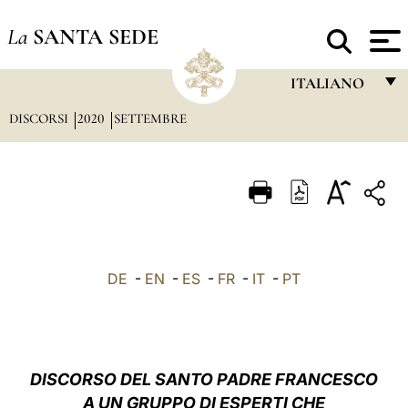
La
SANTA SEDE
ITALIANO
DISCORSI
2020
SETTEMBRE
FRANÇAIS
ENGLISH
ITALIANO
PORTUGUÊS
ESPAÑOL
DE
-
EN
-
ES
-
FR
-
IT
-
PT
DEUTSCH
POLSKI
العربيّة
DISCORSO DEL SANTO PADRE FRANCESCO
A UN GRUPPO DI ESPERTI CHE
中文