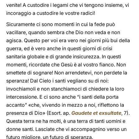
venite! A custodire i legami che vi tengono insieme, vi
incoraggio a custodire le vostre radici!
Sicuramente ci sono momenti in cui la fede può
vacillare, quando sembra che Dio non veda e non
agisca. Questo per voi era vero nei giorni più bui della
guerra, ed è vero anche in questi giorni di crisi
sanitaria globale e di grande insicurezza. In questi
momenti, ricordate che Gesù è al vostro fianco. Non
smettete di sognare! Non arrendetevi, non perdete la
speranza! Dal Cielo i santi vegliano su di noi:
invochiamoli e non stanchiamoci di chiedere la loro
intercessione. E ci sono anche “i santi della porta
accanto” «che, vivendo in mezzo a noi, riflettono la
presenza di Dio» (Esort. ap.
Gaudete et exsultate
, 7).
Questa terra ne ha molti, è una terra di tanti uomini e
donne santi. Lasciate che vi accompagnino verso un
futuro migliore, un futuro di speranza.