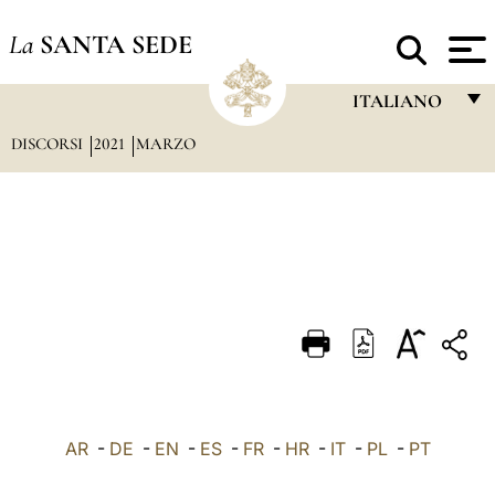
La
SANTA SEDE
ITALIANO
DISCORSI
2021
MARZO
FRANÇAIS
ENGLISH
ITALIANO
PORTUGUÊS
ESPAÑOL
DEUTSCH
POLSKI
العربيّة
AR
-
DE
-
EN
-
ES
-
FR
-
HR
-
IT
-
PL
-
PT
中文