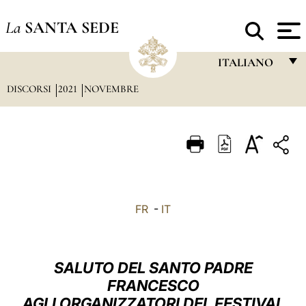
La
SANTA SEDE
ITALIANO
DISCORSI
2021
NOVEMBRE
FRANÇAIS
ENGLISH
ITALIANO
PORTUGUÊS
ESPAÑOL
FR
-
IT
DEUTSCH
POLSKI
SALUTO DEL SANTO PADRE
العربيّة
FRANCESCO
AGLI ORGANIZZATORI DEL FESTIVAL
中文