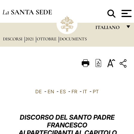
La
SANTA SEDE
ITALIANO
DISCORSI
2021
OTTOBRE
DOCUMENTS
FRANÇAIS
ENGLISH
ITALIANO
PORTUGUÊS
ESPAÑOL
DE
-
EN
-
ES
-
FR
-
IT
-
PT
DEUTSCH
POLSKI
DISCORSO DEL SANTO PADRE
العربيّة
FRANCESCO
AI PARTECIPANTI AL CAPITOLO
中文