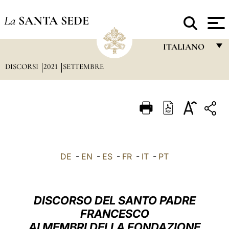
La
SANTA SEDE
ITALIANO
DISCORSI
2021
SETTEMBRE
FRANÇAIS
ENGLISH
ITALIANO
PORTUGUÊS
ESPAÑOL
DE
-
EN
-
ES
-
FR
-
IT
-
PT
DEUTSCH
POLSKI
DISCORSO DEL SANTO PADRE
العربيّة
FRANCESCO
AI MEMBRI DELLA FONDAZIONE
中文