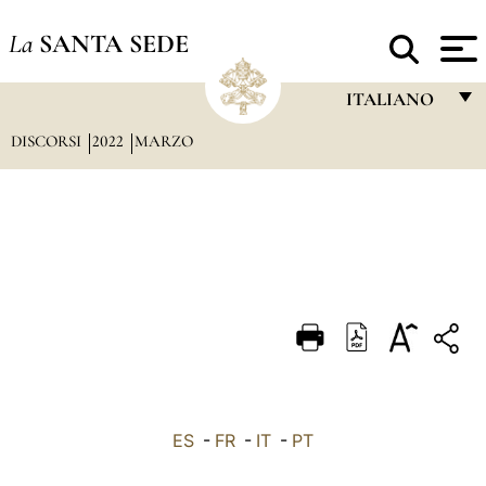
La
SANTA SEDE
ITALIANO
DISCORSI
2022
MARZO
FRANÇAIS
ENGLISH
ITALIANO
PORTUGUÊS
ESPAÑOL
DEUTSCH
POLSKI
العربيّة
ES
-
FR
-
IT
-
PT
中文