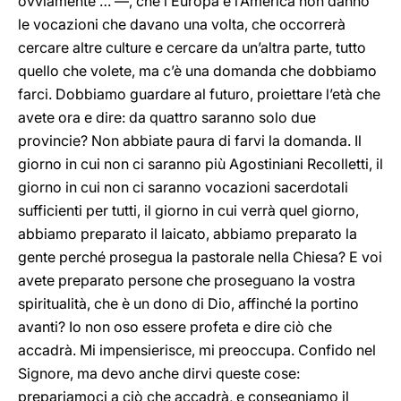
ovviamente … —, che l’Europa e l’America non danno
le vocazioni che davano una volta, che occorrerà
cercare altre culture e cercare da un’altra parte, tutto
quello che volete, ma c’è una domanda che dobbiamo
farci. Dobbiamo guardare al futuro, proiettare l’età che
avete ora e dire: da quattro saranno solo due
provincie? Non abbiate paura di farvi la domanda. Il
giorno in cui non ci saranno più Agostiniani Recolletti, il
giorno in cui non ci saranno vocazioni sacerdotali
sufficienti per tutti, il giorno in cui verrà quel giorno,
abbiamo preparato il laicato, abbiamo preparato la
gente perché prosegua la pastorale nella Chiesa? E voi
avete preparato persone che proseguano la vostra
spiritualità, che è un dono di Dio, affinché la portino
avanti? Io non oso essere profeta e dire ciò che
accadrà. Mi impensierisce, mi preoccupa. Confido nel
Signore, ma devo anche dirvi queste cose:
prepariamoci a ciò che accadrà, e consegniamo il