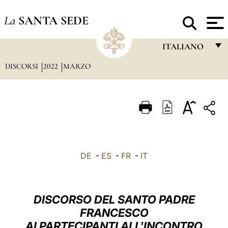
La
SANTA SEDE
ITALIANO
DISCORSI
2022
MARZO
FRANÇAIS
ENGLISH
ITALIANO
PORTUGUÊS
ESPAÑOL
DE
-
ES
-
FR
-
IT
DEUTSCH
POLSKI
DISCORSO DEL SANTO PADRE
العربيّة
FRANCESCO
AI PARTECIPANTI ALL'INCONTRO
中文