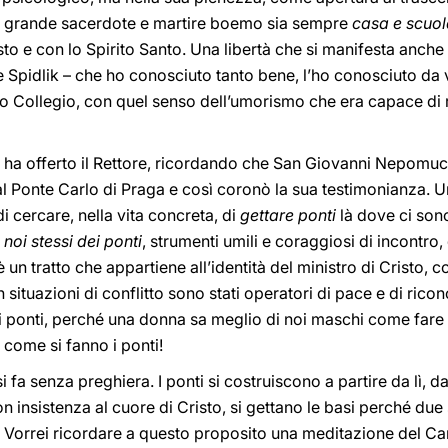
el grande sacerdote e martire boemo sia sempre
casa e scuola
sto e con lo Spirito Santo. Una libertà che si manifesta anche
Spidlik – che ho conosciuto tanto bene, l’ho conosciuto da vi
tro Collegio, con quel senso dell’umorismo che era capace di r
lo ha offerto il Rettore, ricordando che San Giovanni Nepomuce
al Ponte Carlo di Praga e così coronò la sua testimonianza.
i cercare, nella vita concreta, di
gettare ponti
là dove ci sono
 noi stessi dei ponti
, strumenti umili e coraggiosi di incontro
 un tratto che appartiene all’identità del ministro di Cristo,
in situazioni di conflitto sono stati operatori di pace e di ric
 ponti, perché una donna sa meglio di noi maschi come fare de
 come si fanno i ponti!
 fa senza preghiera. I ponti si costruiscono a partire da lì, d
 insistenza al cuore di Cristo, si gettano le basi perché du
Vorrei ricordare a questo proposito una meditazione del Cardi