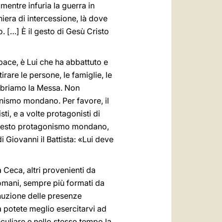
mentre infuria la guerra in
hiera di intercessione, là dove
to. […] È il gesto di Gesù Cristo
 pace, è Lui che ha abbattuto e
rare le persone, le famiglie, le
ebriamo la Messa. Non
nismo mondano. Per favore, il
sti, e a volte protagonisti di
di questo protagonismo mondano,
 Giovanni il Battista: «Lui deve
a Ceca, altri provenienti da
 romani, sempre più formati da
inuzione delle presenze
à potete meglio esercitarvi ad
peculiare e nello stesso tempo la