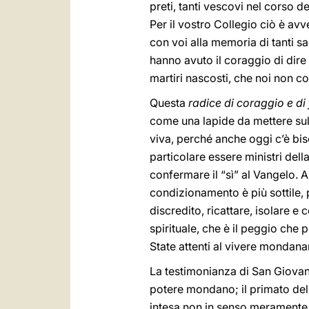
preti, tanti vescovi nel corso de
Per il vostro Collegio ciò è av
con voi alla memoria di tanti sa
hanno avuto il coraggio di dire
martiri nascosti, che noi non con
Questa
radice di coraggio e d
come una lapide da mettere su
viva, perché anche oggi c’è biso
particolare essere ministri dell
confermare il “sì” al Vangelo. A v
condizionamento è più sottile,
discredito, ricattare, isolare e
spirituale, che è il peggio che
State attenti al vivere mondana
La testimonianza di San Giovan
potere mondano; il primato dell
intesa non in senso meramente 