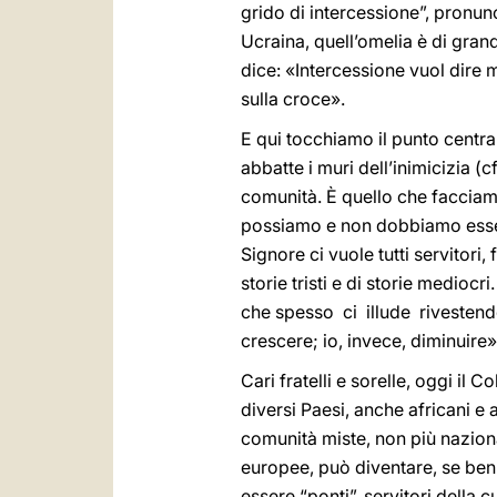
grido di intercessione”, pronunc
Ucraina, quell’omelia è di grand
dice: «Intercessione vuol dire me
sulla croce».
E qui tocchiamo il punto central
abbatte i muri dell’inimicizia (c
comunità. È quello che faccia
possiamo e non dobbiamo essere
Signore ci vuole tutti servitori,
storie tristi e di storie medioc
che spesso ci illude rivestendo
crescere; io, invece, diminuire»
Cari fratelli e sorelle, oggi il
diversi Paesi, anche africani e 
comunità miste, non più naziona
europee, può diventare, se ben 
essere “ponti”, servitori della c