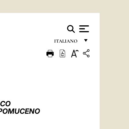
ITALIANO
FRANÇAIS
ENGLISH
ITALIANO
PORTUGUÊS
ESPAÑOL
SCO
DEUTSCH
NEPOMUCENO
POLSKI