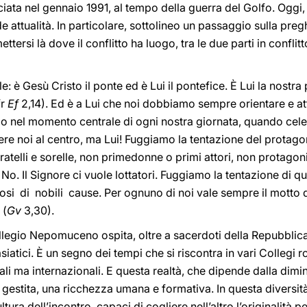
iata nel gennaio 1991, al tempo della guerra del Golfo. Oggi, 
e attualità. In particolare, sottolineo un passaggio sulla preg
ttersi là dove il conflitto ha luogo, tra le due parti in conflit
e: è Gesù Cristo il ponte ed è Lui il pontefice. È Lui la nostra
fr
Ef
2,14). Ed è a Lui che noi dobbiamo sempre orientare e atti
mo nel momento centrale di ogni nostra giornata, quando cel
 noi al centro, ma Lui! Fuggiamo la tentazione del protago
 fratelli e sorelle, non primedonne o primi attori, non protagoni
ri. No. Il Signore ci vuole lottatori. Fuggiamo la tentazione 
si di nobili cause. Per ognuno di noi vale sempre il motto di
 (
Gv
3,30).
 Collegio Nepomuceno ospita, oltre a sacerdoti della Repubblic
asiatici. È un segno dei tempi che si riscontra in vari Collegi
li ma internazionali. E questa realtà, che dipende dalla dim
gestita, una ricchezza umana e formativa. In questa diversit
ultura dell’incontro, capaci di cogliere nell’altro l’originalità 