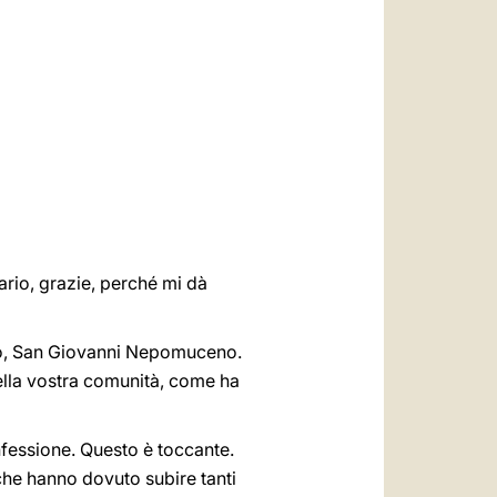
العربيّة
中文
LATINE
ario, grazie, perché mi dà
rono, San Giovanni Nepomuceno.
della vostra comunità, come ha
nfessione. Questo è toccante.
che hanno dovuto subire tanti