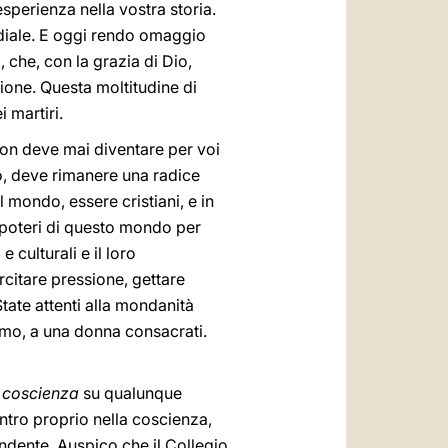
 esperienza nella vostra storia.
ndiale. E oggi rendo omaggio
, che, con la grazia di Dio,
ione. Questa moltitudine di
 martiri.
non deve mai diventare per voi
, deve rimanere una radice
 mondo, essere cristiani, e in
i poteri di questo mondo per
e culturali e il loro
citare pressione, gettare
State attenti alla mondanità
omo, a una donna consacrati.
a coscienza
su qualunque
entro proprio nella coscienza,
ndente. Auspico che il Collegio