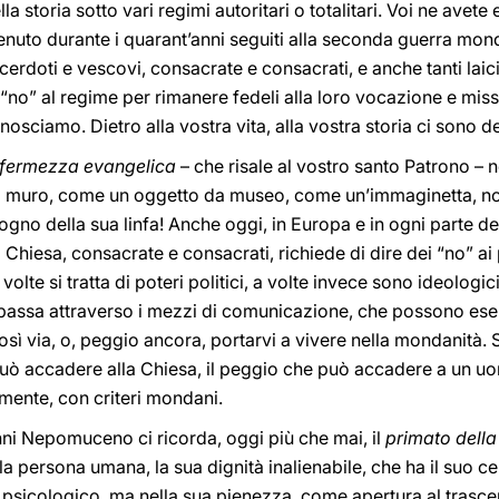
lla storia sotto vari regimi autoritari o totalitari. Voi ne avete
venuto durante i quarant’anni seguiti alla seconda guerra mo
cerdoti e vescovi, consacrate e consacrati, e anche tanti laici
 “no” al regime per rimanere fedeli alla loro vocazione e miss
osciamo. Dietro alla vostra vita, alla vostra storia ci sono dei
i fermezza evangelica
– che risale al vostro santo Patrono – 
l muro, come un oggetto da museo, come un’immaginetta, no
gno della sua linfa! Anche oggi, in Europa e in ogni parte del
a Chiesa, consacrate e consacrati, richiede di dire dei “no” a
olte si tratta di poteri politici, a volte invece sono ideologici 
 passa attraverso i mezzi di comunicazione, che possono eser
 così via, o, peggio ancora, portarvi a vivere nella mondanità. 
 può accadere alla Chiesa, il peggio che può accadere a un u
mente, con criteri mondani.
ni Nepomuceno ci ricorda, oggi più che mai, il
primato dell
a persona umana, la sua dignità inalienabile, che ha il suo c
psicologico, ma nella sua pienezza, come apertura al trasce