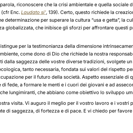
a parola, riconoscere che la crisi ambientale e quella social
i (cfr Enc.
Laudato si’
, 139). Certo, questo richiede la creazi
e determinazione per superare la cultura “usa e getta”, la cul
 globalizzata, che inibisce gli sforzi per affrontare questi p
 distingue per la testimonianza della dimensione intrinsecamen
ambiente, come dono di Dio che richiede la nostra responsabi
ti dalla saggezza delle vostre diverse tradizioni, svolgete un
ologica, tanto necessaria, fondata sui valori del rispetto per 
cupazione per il futuro della società. Aspetto essenziale di q
i fede, a formare le menti e i cuori dei giovani e ad assecon
iche lungimiranti, che abbiano come obiettivo lo sviluppo uma
stra visita. Vi auguro il meglio per il vostro lavoro e i vostri p
te di saggezza, di fortezza e di pace. E vi chiedo per favore 