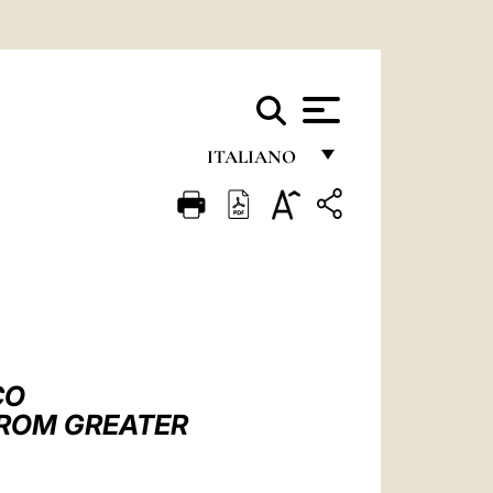
ITALIANO
FRANÇAIS
ENGLISH
ITALIANO
PORTUGUÊS
ESPAÑOL
CO
DEUTSCH
FROM GREATER
POLSKI