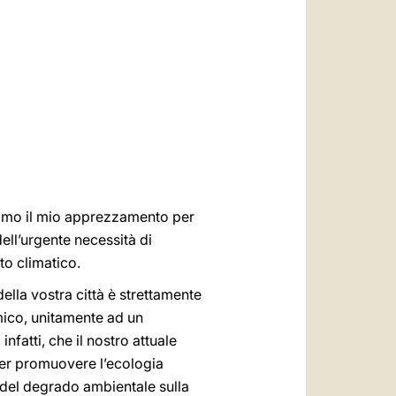
العربيّة
中文
LATINE
primo il mio apprezzamento per
ell’urgente necessità di
to climatico.
lla vostra città è strettamente
mico, unitamente ad un
fatti, che il nostro attuale
per promuovere l’ecologia
ti del degrado ambientale sulla