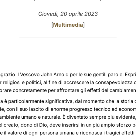
Giovedì, 20 aprile 2023
[
Multimedia
]
________________________________________
ingrazio il Vescovo John Arnold per le sue gentili parole. Es
eligiosi e politici, al fine di accrescere la consapevolezza d
orare concretamente per affrontare gli effetti del cambiamen
è particolarmente significativa, dal momento che la storia de
iale, con il suo lascito di enorme progresso tecnico ed econo
ambiente umano e naturale. È diventato sempre più evidente, in
 creato, dono di Dio, deve inserirsi in un più ampio sforzo 
tà e il valore di ogni persona umana e riconosca i tragici effet