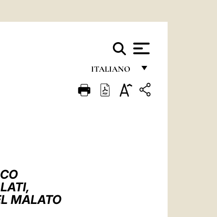
ITALIANO
FRANÇAIS
ENGLISH
ITALIANO
PORTUGUÊS
ESPAÑOL
SCO
DEUTSCH
LATI,
EL MALATO
POLSKI