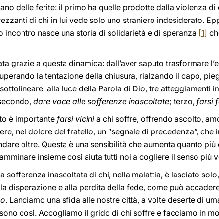
ano delle ferite: il primo ha quelle prodotte dalla violenza di
rezzanti di chi in lui vede solo uno straniero indesiderato. Ep
ro incontro nasce una storia di solidarietà e di speranza
[1]
che
nata grazie a questa dinamica: dall’aver saputo trasformare l’
, superando la tentazione della chiusura, rialzando il capo, p
sottolineare, alla luce della Parola di Dio, tre atteggiamenti
 secondo,
dare voce alle sofferenze inascoltate
; terzo,
farsi 
nto è importante
farsi vicini
a chi soffre, offrendo ascolto, am
e, nel dolore del fratello, un “segnale di precedenza”, che i
ndare oltre. Questa è una sensibilità che aumenta quanto più
camminare insieme così aiuta tutti noi a cogliere il senso più v
la sofferenza inascoltata di chi, nella malattia, è lasciato so
la disperazione e alla perdita della fede, come può accadere 
co
. Lanciamo una sfida alle nostre città, a volte deserte di u
tà sono così. Accogliamo il grido di chi soffre e facciamo in 