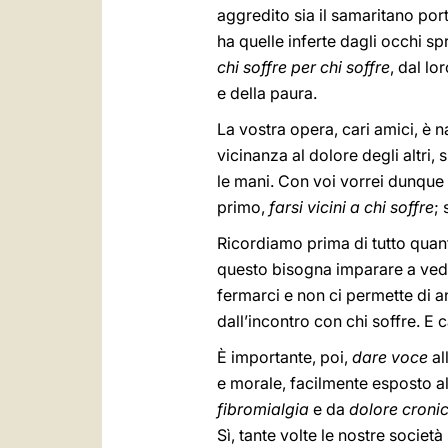
aggredito sia il samaritano port
ha quelle inferte dagli occhi sp
chi soffre per chi soffre
, dal lo
e della paura.
La vostra opera, cari amici, è 
vicinanza al dolore degli altri
le mani. Con voi vorrei dunque 
primo,
farsi vicini a chi soffre
;
Ricordiamo prima di tutto qua
questo bisogna imparare a veder
fermarci e non ci permette di a
dall’incontro con chi soffre. E 
È importante, poi,
dare voce
al
e morale, facilmente esposto al
fibromialgia
e da
dolore croni
Sì, tante volte le nostre socie