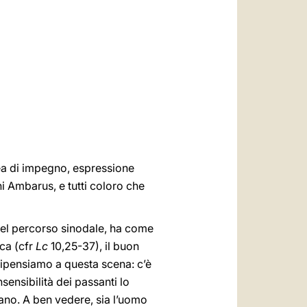
العربيّة
中文
LATINE
rea di impegno, espressione
ni Ambarus, e tutti coloro che
 del percorso sinodale, ha come
uca (cfr
Lc
10,25-37), il buon
 Ripensiamo a questa scena: c’è
sensibilità dei passanti lo
ano. A ben vedere, sia l’uomo