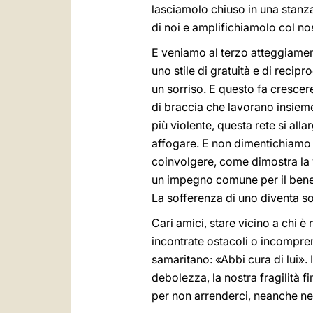
lasciamolo chiuso in una stan
di noi e amplifichiamolo col n
E veniamo al terzo atteggiamen
uno stile di gratuità e di recip
un sorriso. E questo fa crescere
di braccia che lavorano insiem
più violente, questa rete si all
affogare. E non dimentichiamo ch
coinvolgere, come dimostra la v
un impegno comune per il bene
La sofferenza di uno diventa sof
Cari amici, stare vicino a chi è
incontrate ostacoli o incomprens
samaritano: «Abbi cura di lui».
debolezza, la nostra fragilità f
per non arrenderci, neanche nei 