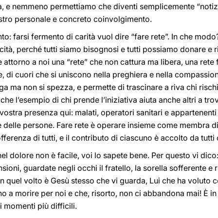
za, e nemmeno permettiamo che diventi semplicemente “notizi
ostro personale e concreto coinvolgimento.
to: farsi fermento di carità vuol dire “fare rete”. In che m
rocità, perché tutti siamo bisognosi e tutti possiamo donare e
 attorno a noi una “rete” che non cattura ma libera, una rete f
e, di cuori che si uniscono nella preghiera e nella compassi
arga ma non si spezza, e permette di trascinare a riva chi ris
e l’esempio di chi prende l’iniziativa aiuta anche altri a trov
ostra presenza qui: malati, operatori sanitari e appartenenti 
 delle persone. Fare rete è operare insieme come membra di
ferenza di tutti, e il contributo di ciascuno è accolto da tut
 nel dolore non è facile, voi lo sapete bene. Per questo vi dic
ioni, guardate negli occhi il fratello, la sorella sofferente e
 In quel volto è Gesù stesso che vi guarda, Lui che ha voluto 
ino a morire per noi e che, risorto, non ci abbandona mai! È in
momenti più difficili.