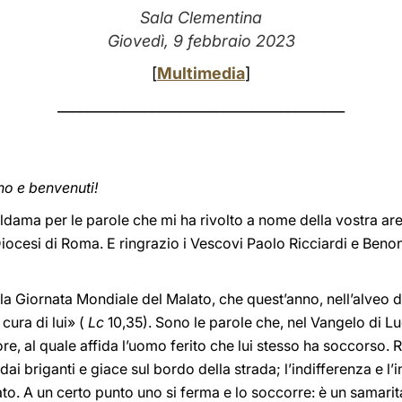
Sala Clementina
Giovedì, 9 febbraio 2023
[
Multimedia
]
________________________________________
rno e benvenuti!
Aldama per le parole che mi ha rivolto a nome della vostra a
 Diocesi di Roma. E ringrazio i Vescovi Paolo Ricciardi e Beno
lla Giornata Mondiale del Malato, che quest’anno, nell’alveo
cura di lui» (
Lc
10,35). Sono le parole che, nel Vangelo di L
ore, al quale affida l’uomo ferito che lui stesso ha soccorso.
i briganti e giace sul bordo della strada; l’indifferenza e l’in
o. A un certo punto uno si ferma e lo soccorre: è un samarit