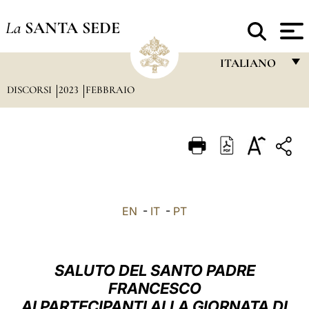
La
SANTA SEDE
ITALIANO
DISCORSI
2023
FEBBRAIO
FRANÇAIS
ENGLISH
ITALIANO
PORTUGUÊS
ESPAÑOL
EN
-
IT
-
PT
DEUTSCH
POLSKI
SALUTO DEL SANTO PADRE
العربيّة
FRANCESCO
AI PARTECIPANTI ALLA GIORNATA DI
中文