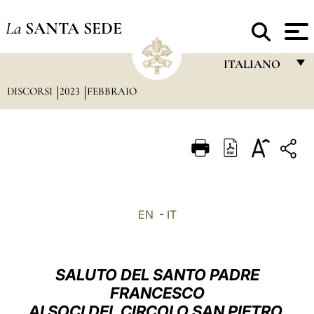
La
SANTA SEDE
ITALIANO
DISCORSI
2023
FEBBRAIO
FRANÇAIS
ENGLISH
ITALIANO
PORTUGUÊS
ESPAÑOL
EN
-
IT
DEUTSCH
POLSKI
SALUTO DEL SANTO PADRE
العربيّة
FRANCESCO
AI SOCI DEL CIRCOLO SAN PIETRO
中文