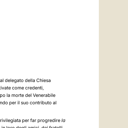
العربيّة
中文
LATINE
 al delegato della Chiesa
tivate come credenti,
dopo la morte del Venerabile
do per il suo contributo al
rivilegiata per far progredire
la
in loro degli amici, dei fratelli