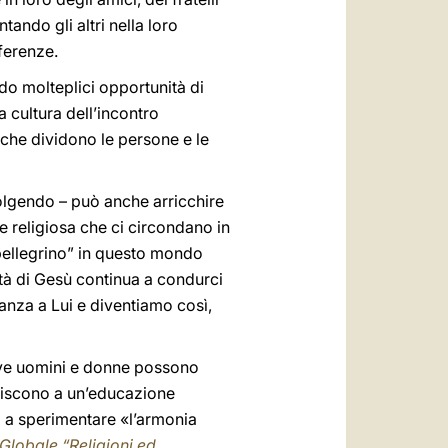
tando gli altri nella loro
fferenze.
do molteplici opportunità di
 cultura dell’incontro
ri che dividono le persone e le
volgendo – può anche arricchire
te religiosa che ci circondano in
 “pellegrino” in questo mondo
nità di Gesù continua a condurci
ianza a Lui e diventiamo così,
dove uomini e donne possono
buiscono a un’educazione
ì a sperimentare «l’armonia
Globale “Religioni ed