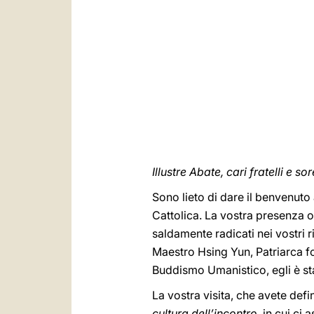
Illustre Abate, cari fratelli e sor
Sono lieto di dare il benvenuto
Cattolica. La vostra presenza o
saldamente radicati nei vostri r
Maestro Hsing Yun, Patriarca fo
Buddismo Umanistico, egli è sta
La vostra visita, che avete def
cultura dell’incontro
, in cui ci 