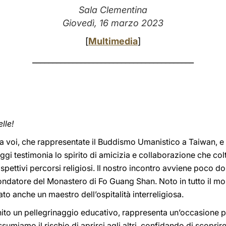
Sala Clementina
Giovedì, 16 marzo 2023
[
Multimedia
]
________________________________________
elle!
 a voi, che rappresentate il Buddismo Umanistico a Taiwan, e
ggi testimonia lo spirito di amicizia e collaborazione che col
ispettivi percorsi religiosi. Il nostro incontro avviene poco 
ndatore del Monastero di Fo Guang Shan. Noto in tutto il mon
to anche un maestro dell’ospitalità interreligiosa.
inito un pellegrinaggio educativo, rappresenta un’occasione p
assumiamo il rischio di aprirci agli altri, confidando di scoprire 