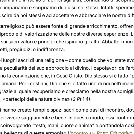
o impariamo e scopriamo di più su noi stessi. Infatti, sperimen
uscire da noi stessi e ad accettare e abbracciare le nostre di
erreligioso può essere fonte di grande arricchimento, offren
proco e di valorizzazione delle nostre diverse esperienze. La
sui sacri valori e principi che ispirano gli altri. Abbatte i mu
tti, pregiudizi o indifferenza.
 luoghi sacri di una religione – come quello che voi state s
 peculiarità del suo approccio al divino. I capolavori dell’ar
tono la convinzione che, in Gesù Cristo, Dio stesso si è fatto
umana. Per i cristiani, Dio che si è fatto uno di noi nell’uma
, grazie al quale recuperiamo e cresciamo nella nostra somigl
 «partecipi della natura divina» (
2 Pt
1,4).
nti hanno creato tempi e spazi sacri come oasi di incontro, 
a per vivere saggiamente e bene. In questo modo, essi contri
 coinvolgendo “testa, mani, cuore e anima” e portandola cos
 la bellezza di questa armonia» (
Incontro sul Patto Educativo 