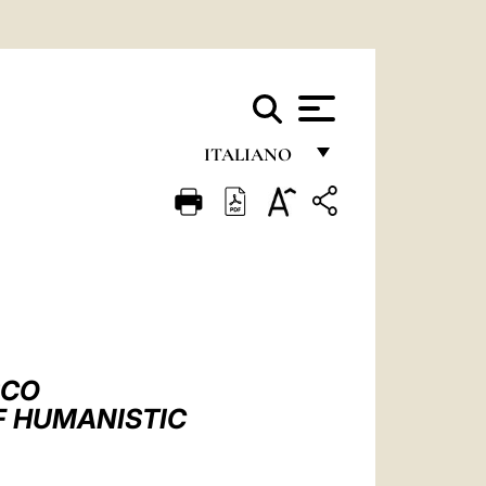
ITALIANO
FRANÇAIS
ENGLISH
ITALIANO
PORTUGUÊS
ESPAÑOL
SCO
DEUTSCH
F HUMANISTIC
POLSKI