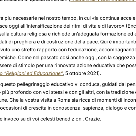
ra più necessarie nel nostro tempo, in cui «la continua acce
sce oggi all’intensificazione dei ritmi di vita e di lavoro» (En
e sulla cultura religiosa e richiede un’adeguata formazione ed
ati di preghiera e di costruzione della pace. Qui è important
avuto uno stretto rapporto con l’educazione, accompagnando l
emiche. Come nel passato così anche oggi, con la saggezza e
essere di stimolo per una rinnovata azione educativa che pos
ro “Religioni ed Educazione”
, 5 ottobre 2021).
e questo pellegrinaggio educativo vi conduca, guidati dal pe
 più profondo con voi stessi e con gli altri, con la tradizione 
une. Che la vostra visita a Roma sia ricca di momenti di inco
e occasioni di crescita in conoscenza, sapienza, dialogo e c
 e invoco su di voi celesti benedizioni. Grazie.