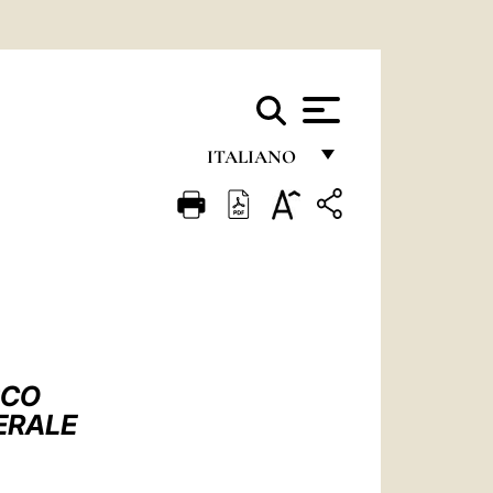
ITALIANO
FRANÇAIS
ENGLISH
ITALIANO
PORTUGUÊS
ESPAÑOL
SCO
DEUTSCH
ERALE
POLSKI