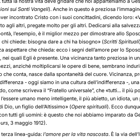
tutta la nostra vita deve gridare che noi apparteniamo a Ge
oni sui Santi Vangeli
). Anche in questo è preziosa l’immagin
ver incontrato Cristo con i suoi concittadini, dicendo loro: «
 agli altri, pregate molto per gli altri. Dedicarsi alla salvez
 bontà, l’esempio, è il miglior mezzo per dimostrare allo Sposo
chi chiede: bisogna dare a chi ha bisogno» (
Scritti Spirituali
za aspettare che chieda: ecco i segni dell’amore per lo Sposo, t
, nei quali Egli è presente. Una vicinanza tanto preziosa in u
zi, anziché moltiplicarsi le opere di bene, sembrano indurirs
 che conta, nasce dalla spontaneità del cuore. Vicinanza, pr
ndifferenza - oggi siamo in una cultura dell’indifferenza -, una
 come scriveva il “Fratello universale”, che «tutti... il più po
’essere umano meno intelligente, il più abietto, un idiota, un
 Dio, un figlio dell’Altissimo» (
Opere spirituali
). Ecco dunque
i con tutti gli uomini: è questo che noi abbiamo imparato da G
ours
, 3 maggio 1912).
terza linea-guida:
l’amore per la vita nascosta
. È la via del