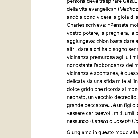
persona deve traspirare Gesù… 
della vita evangelica» (
Meditazi
andò a condividere la gioia di a
Charles scriveva: «Pensate molto
vostro potere, la preghiera, la
aggiungeva: «Non basta dare a 
altri, dare a chi ha bisogno sen
vicinanza premurosa agli ultimi
nonostante l’abbondanza dei mez
vicinanza è spontanea, è questo
delicata sia una sfida mite all’i
dolce grido che ricorda al mondo,
neonato, un vecchio decrepito, l
grande peccatore… è un figlio di
«essere caritatevoli, miti, umil
nessuno» (
Lettera a Joseph H
Giungiamo in questo modo alla 