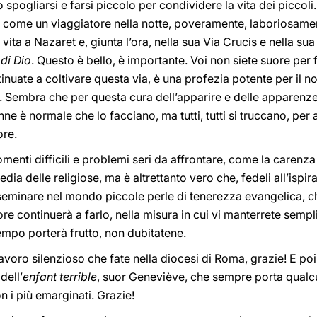
o spogliarsi e farsi piccolo per condividere la vita dei piccoli
ra come un viaggiatore nella notte, poveramente, laboriosam
 vita a Nazaret e, giunta l’ora, nella sua Via Crucis e nella su
di Dio
. Questo è bello, è importante. Voi non siete suore per 
tinuate a coltivare questa via, è una profezia potente per il 
. Sembra che per questa cura dell’apparire e delle apparenze
donne è normale che lo facciano, ma tutti, tutti si truccano, pe
ore.
menti difficili e problemi seri da affrontare, come la carenza 
ia delle religiose, ma è altrettanto vero che, fedeli all’ispira
seminare nel mondo piccole perle di tenerezza evangelica, che
ore continuerà a farlo, nella misura in cui vi manterrete semp
tempo porterà frutto, non dubitatene.
lavoro silenzioso che fate nella diocesi di Roma, grazie! E poi
dell’
enfant terrible
, suor Geneviève, che sempre porta qualcu
 i più emarginati. Grazie!