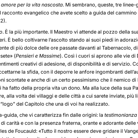
i
amore per la vita nascosta
. Mi sembrano, queste, tre linee-gu
l racconto evangelico che avete scelto a guida del cammino c
2).
io
. È la più importante. Il Maestro vi attende al pozzo della s
deri. È bello coltivarne l’ascolto stando ai suoi piedi in ador
nte di più dolce delle ore passate davanti al Tabernacolo, d
sete» (
Pensieri e Massime
). Così i cuori si aprono alle vie di
ntimenti creativi di adesione, di disponibilità e di servizio.
accettarne la sfida, con il deporre le anfore ingombranti dell’a
zioni scontate e anche di un certo pessimismo che il nemico d
i ha fatto della propria vita un dono. Ma alla luce della sua P
e, alla volta dei villaggi e delle città a cui sarete inviate, più 
o “logo” del Capitolo che una di voi ha realizzato.
guida, che vi caratterizza fin dalle origini: la
testimonianza
e di carità e con la presenza fraterna, orante e adorante dell
es de Foucauld: «Tutto il nostro essere deve gridare il Vangelo