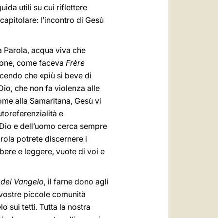
ida utili su cui riflettere
apitolare: l’incontro di Gesù
ua Parola, acqua viva che
azione, come faceva
Frère
icendo che «più si beve di
 Dio, che non fa violenza alle
 Come alla Samaritana, Gesù vi
utoreferenzialità e
i Dio e dell’uomo cerca sempre
arola potrete discernere i
libere e leggere, vuote di voi e
 del Vangelo
, il farne dono agli
e vostre piccole comunità
 sui tetti. Tutta la nostra