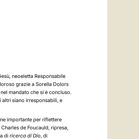
العربيّة
中文
LATINE
Gesù, neoeletta Responsabile
caloroso grazie a Sorella Dolors
o nel mandato che si è concluso.
ltri siano irresponsabili, e
ne importante per riflettere
n Charles de Foucauld, ripresa,
za di
ricerca di Dio
, di