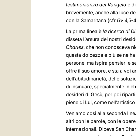
testimonianza del Vangelo
e d
brevemente, anche alla luce de
con la Samaritana (cfr
Gv
4,5-4
La prima linea è
la ricerca di D
disseta l’arsura dei nostri desi
Charles
, che non conosceva nie
questa dolcezza e più se ne ha 
persone, ma ispira pensieri e se
offre il suo amore, e sta a voi 
dell’abitudinarietà, delle solu
di insinuare, specialmente in ch
desideri di Gesù, per poi ripartir
piene di Lui, come nell’artistic
Veniamo così alla seconda linea-
altri con le parole, con le oper
internazionali. Diceva San Charl