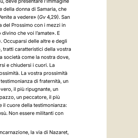
sù, deve presentare l’immagine
e della donna di Samaria, che
Venite a vedere» (
Gv
4,29). San
za del Prossimo con i mezzi in
 divino che voi l’amate». E
). Occuparsi delle altre e degli
ratti caratteristici della vostra
na società come la nostra dove,
i e chiudersi i cuori. La
ossimità. La vostra prossimità
 testimonianza di fraternità, un
vero, il più ripugnante, un
 pazzo, un peccatore, il più
 il cuore della testimonianza:
esù. Non essere militanti con
l’Incarnazione, la via di Nazaret,