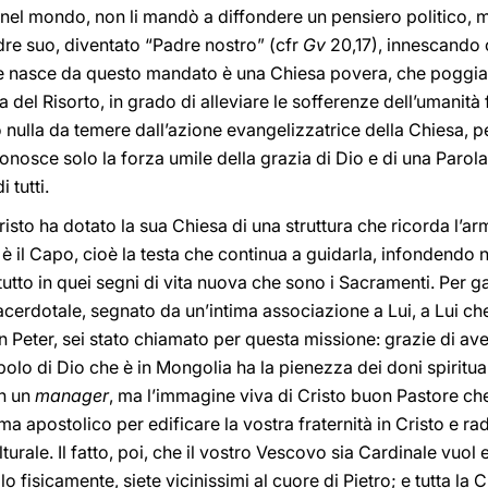
i nel mondo, non li mandò a diffondere un pensiero politico, m
adre suo, diventato “Padre nostro” (cfr
Gv
20,17), innescando c
e nasce da questo mandato è una Chiesa povera, che poggia s
del Risorto, in grado di alleviare le sofferenze dell’umanità 
no nulla da temere dall’azione evangelizzatrice della Chiesa,
onosce solo la forza umile della grazia di Dio e di una Parola 
 tutti.
sto ha dotato la sua Chiesa di una struttura che ricorda l’arm
il Capo, cioè la testa che continua a guidarla, infondendo nel
utto in quei segni di vita nuova che sono i Sacramenti. Per gar
e sacerdotale, segnato da un’intima associazione a Lui, a Lui ch
on Peter, sei stato chiamato per questa missione: grazie di av
olo di Dio che è in Mongolia ha la pienezza dei doni spiritual
on un
manager
, ma l’immagine viva di Cristo buon Pastore ch
a apostolico per edificare la vostra fraternità in Cristo e ra
lturale. Il fatto, poi, che il vostro Vescovo sia Cardinale vuol
olo fisicamente, siete vicinissimi al cuore di Pietro; e tutta la 