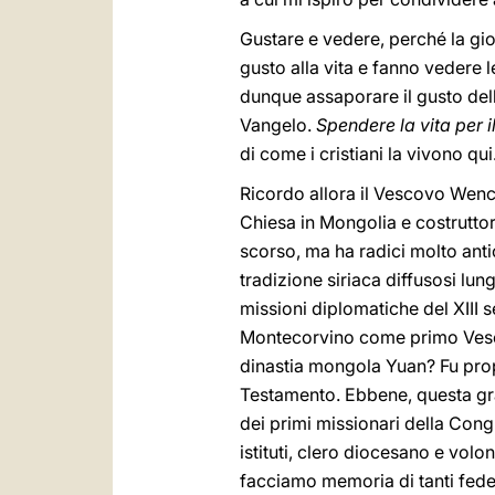
Gustare e vedere, perché la gi
gusto alla vita e fanno vedere l
dunque assaporare il gusto della
Vangelo.
Spendere la vita per 
di come i cristiani la vivono qu
Ricordo allora il Vescovo Wenc
Chiesa in Mongolia e costruttore
scorso, ma ha radici molto ant
tradizione siriaca diffusosi lu
missioni diplomatiche del XIII 
Montecorvino come primo Vesco
dinastia mongola Yuan? Fu propr
Testamento. Ebbene, questa gran
dei primi missionari della Cong
istituti, clero diocesano e volo
facciamo memoria di tanti fedel