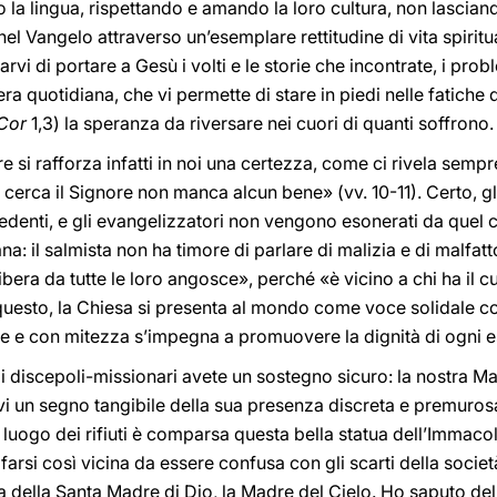
la lingua, rispettando e amando la loro cultura, non lascian
 Vangelo attraverso un’esemplare rettitudine di vita spiritu
vi di portare a Gesù i volti e le storie che incontrate, i pro
quotidiana, che vi permette di stare in piedi nelle fatiche de
Cor
1,3) la speranza da riversare nei cuori di quanti soffrono.
nore si rafforza infatti in noi una certezza, come ci rivela sem
cerca il Signore non manca alcun bene» (vv. 10-11). Certo, gli
redenti, e gli evangelizzatori non vengono esonerati da quel 
: il salmista non ha timore di parlare di malizia e di malfatto
 libera da tutte le loro angosce», perché «è vicino a chi ha il 
questo, la Chiesa si presenta al mondo come voce solidale con 
izie e con mitezza s’impegna a promuovere la dignità di ogni
 discepoli-missionari avete un sostegno sicuro: la nostra Ma
rvi un segno tangibile della sua presenza discreta e premuros
l luogo dei rifiuti è comparsa questa bella statua dell’Immaco
arsi così vicina da essere confusa con gli scarti della societ
della Santa Madre di Dio, la Madre del Cielo. Ho saputo dell