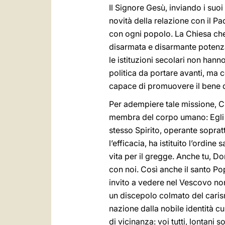
Il Signore Gesù, inviando i suo
novità della relazione con il P
con ogni popolo. La Chiesa ch
disarmata e disarmante potenza 
le istituzioni secolari non han
politica da portare avanti, ma c
capace di promuovere il bene di
Per adempiere tale missione, Cri
membra del corpo umano: Egli è 
stesso Spirito, operante sopratt
l’efficacia, ha istituito l’ordin
vita per il gregge. Anche tu, D
con noi. Così anche il santo Pop
invito a vedere nel Vescovo n
un discepolo colmato del carism
nazione dalla nobile identità cu
di vicinanza: voi tutti, lontani s