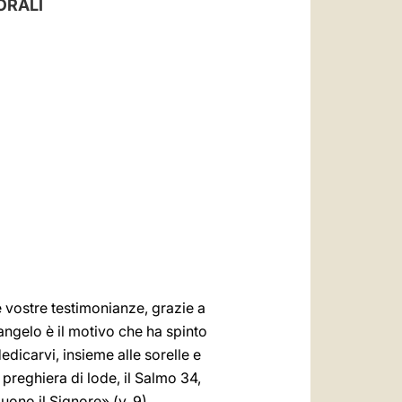
ORALI
العربيّة
中文
LATINE
e vostre testimonianze, grazie a
Vangelo è il motivo che ha spinto
edicarvi, insieme alle sorelle e
a preghiera di lode, il Salmo 34,
uono il Signore» (v.
9).