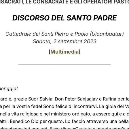
NSACRATI, LE CONSACRATE E GLI OPERATORI PAST
DISCORSO DEL SANTO PADRE
Cattedrale dei Santi Pietro e Paolo (Ulaanbaatar)
Sabato, 2 settembre 2023
[
Multimedia
]
________________________________________
meriggio!
parole, grazie Suor Salvia, Don Peter Sanjaajav e Rufina per l
 e per la vostra fede! Sono felice di incontrarvi. La gioia del 
ella vita religiosa e nel ministero ordinato, a essere qui e a d
gli altri. Benedico Dio per questo. Lo faccio attraverso una bell
 alcuni pensieri con voi. Esso dice: «Gustate e vedete com’è b