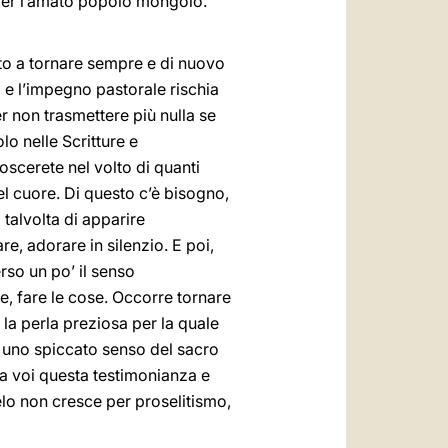
per l’amato popolo mongolo.
vito a tornare sempre e di nuovo
o e l’impegno pastorale rischia
er non trasmettere più nulla se
lo nelle Scritture e
oscerete nel volto di quanti
nel cuore. Di questo c’è bisogno,
 talvolta di apparire
e, adorare in silenzio. E poi,
rso un po’ il senso
e, fare le cose. Occorre tornare
 la perla preziosa per la quale
no uno spiccato senso del sacro
 da voi questa testimonianza e
lo non cresce per proselitismo,