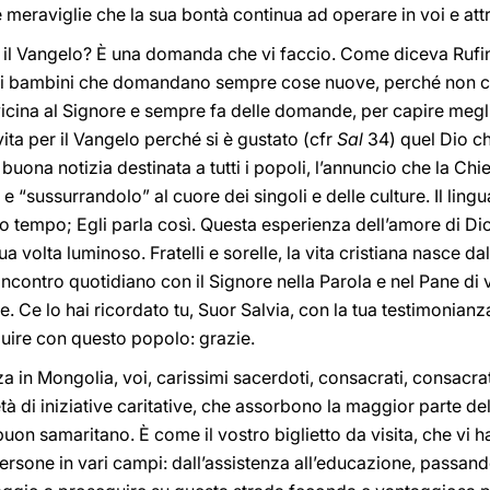
 meraviglie che la sua bontà continua ad operare in voi e attr
il Vangelo? È una domanda che vi faccio. Come diceva Rufina,
 bambini che domandano sempre cose nuove, perché non cap
 avvicina al Signore e sempre fa delle domande, per capire megl
ita per il Vangelo perché si è gustato (cfr
Sal
34) quel Dio che
la buona notizia destinata a tutti i popoli, l’annuncio che la C
e “sussurrandolo” al cuore dei singoli e delle culture. Il lingu
uo tempo; Egli parla così. Questa esperienza dell’amore di Dio
sua volta luminoso. Fratelli e sorelle, la vita cristiana nasce 
ncontro quotidiano con il Signore nella Parola e nel Pane di vit
. Ce lo hai ricordato tu, Suor Salvia, con la tua testimonianza
oquire con questo popolo: grazie.
za in Mongolia, voi, carissimi sacerdoti, consacrati, consacra
tà di iniziative caritative, che assorbono la maggior parte dell
on samaritano. È come il vostro biglietto da visita, che vi ha r
persone in vari campi: dall’assistenza all’educazione, passando