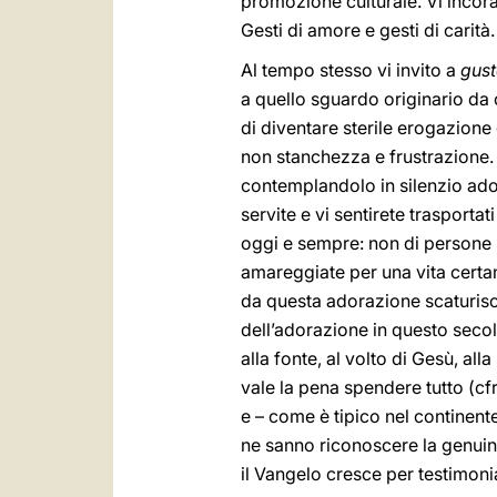
promozione culturale. Vi inco
Gesti di amore e gesti di carità.
Al tempo stesso vi invito a
gust
a quello sguardo originario da 
di diventare sterile erogazione 
non stanchezza e frustrazione. 
contemplandolo in silenzio ador
servite e vi sentirete trasportat
oggi e sempre: non di persone in
amareggiate per una vita certame
da questa adorazione scaturisce
dell’adorazione in questo secol
alla fonte, al volto di Gesù, all
vale la pena spendere tutto (cf
e – come è tipico nel continent
ne sanno riconoscere la genuin
il Vangelo cresce per testimoni