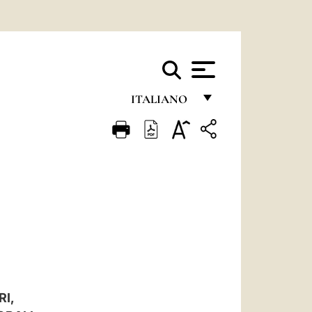
ITALIANO
FRANÇAIS
ENGLISH
ITALIANO
PORTUGUÊS
ESPAÑOL
DEUTSCH
POLSKI
RI,