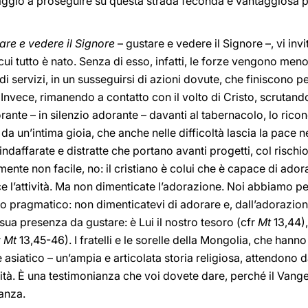
raggio a proseguire su questa strada feconda e vantaggiosa 
are e vedere il Signore
– gustare e vedere il Signore –, vi in
cui tutto è nato. Senza di esso, infatti, le forze vengono men
di servizi, in un susseguirsi di azioni dovute, che finiscono p
Invece, rimanendo a contatto con il volto di Cristo, scrutando
ante – in silenzio adorante – davanti al tabernacolo, lo ricon
i da un’intima gioia, che anche nelle difficoltà lascia la pace 
daffarate e distratte che portano avanti progetti, col rischio
nte non facile, no: il cristiano è colui che è capace di adorar
 l’attività. Ma non dimenticate l’adorazione. Noi abbiamo pe
o pragmatico: non dimenticatevi di adorare e, dall’adorazion
a sua presenza da gustare: è Lui il nostro tesoro (cfr
Mt
13,44),
r
Mt
13,45-46). I fratelli e le sorelle della Mongolia, che han
e asiatico – un’ampia e articolata storia religiosa, attendono
ità. È una testimonianza che voi dovete dare, perché il Vange
anza.