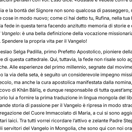
oia e la bontà del Signore non sono qualcosa di passeggero
e cose in modo nuovo; come ci hai detto tu, Rufina, nella tua 
 fede in questa terra facendo anzitutto memoria di storie e di 
il Vangelo
: è una bella definizione della vocazione missionaria
i. Spendere la propria vita per il Vangelo!
eslao Selga Padilla, primo Prefetto Apostolico, pioniere del
 di questa cattedrale. Qui, tuttavia, la fede non risale solo a
iche. Alle esperienze del primo millennio, segnate dal movim
ngo la via della seta, è seguito un considerevole impegno mis
secolo, ma anche la cura apostolica manifestata dalla nomina, 
vo di Khān Bālīq, e dunque responsabile di tutta quest’amp
io lui a fornire la prima traduzione in lingua mongola del li
de storia di passione per il Vangelo è ripresa in modo strao
regazione del Cuore Immacolato di Maria, a cui si sono aggiun
ntari laici. Tra tutti vorrei ricordare l’attivo e zelante Padre
i servitori del Vangelo in Mongolia, che sono qui con noi ora