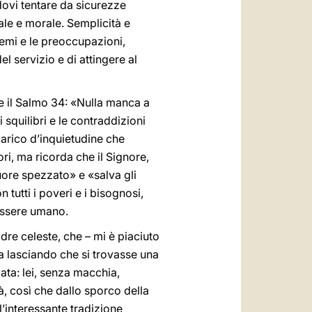
dovi tentare da sicurezze
ale e morale. Semplicità e
blemi e le preoccupazioni,
l servizio e di attingere al
pre il Salmo 34: «Nulla manca a
 squilibri e le contraddizioni
carico d’inquietudine che
ri, ma ricorda che il Signore,
cuore spezzato» e «salva gli
tutti i poveri e i bisognosi,
 essere umano.
dre celeste, che – mi è piaciuto
a lasciando che si trovasse una
lata: lei, senza macchia,
à, così che dallo sporco della
’interessante tradizione