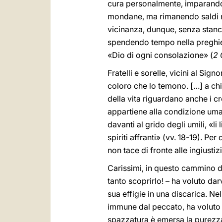
cura personalmente, imparando 
mondane, ma rimanendo saldi nel
vicinanza, dunque, senza stancar
spendendo tempo nella preghiera 
«Dio di ogni consolazione» (
2 
Fratelli e sorelle, vicini al Sig
coloro che lo temono. […] a chi 
della vita riguardano anche i c
appartiene alla condizione umana
davanti al grido degli umili, «li
spiriti affranti» (vv.
18-19). Per 
non tace di fronte alle ingiust
Carissimi, in questo cammino di
tanto scoprirlo! – ha voluto da
sua effigie in una discarica. Ne
immune dal peccato, ha voluto f
spazzatura è emersa la purezza 