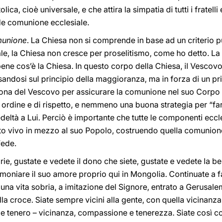
ca, cioè universale, e che attira la simpatia di tutti i fratell
de comunione ecclesiale.
unione
. La Chiesa non si comprende in base ad un criterio p
le, la Chiesa non cresce per proselitismo, come ho detto. La 
ene cos’è la Chiesa. In questo corpo della Chiesa, il Vescov
dosi sul principio della maggioranza, ma in forza di un prin
sona del Vescovo per assicurare la comunione nel suo Corpo mis
 ordine e di rispetto, e nemmeno una buona strategia per “fa
deltà a Lui. Perciò è importante che tutte le componenti eccle
to vivo in mezzo al suo Popolo, costruendo quella comunione
fede.
rie, gustate e vedete il dono che siete, gustate e vedete la b
timoniare il suo amore proprio qui in Mongolia. Continuate a 
i una vita sobria, a imitazione del Signore, entrato a Gerusa
lla croce. Siate sempre vicini alla gente, con quella vicinanza
e tenero – vicinanza, compassione e tenerezza. Siate così 