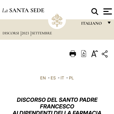
La
SANTA SEDE
ITALIANO
DISCORSI
2023
SETTEMBRE
FRANÇAIS
ENGLISH
ITALIANO
PORTUGUÊS
ESPAÑOL
EN
-
ES
-
IT
-
PL
DEUTSCH
POLSKI
DISCORSO DEL SANTO PADRE
العربيّة
FRANCESCO
AI DIPENDENTI DELLA FARMACIA
中文