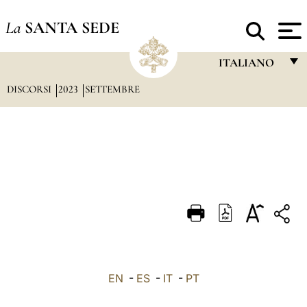
La
SANTA SEDE
ITALIANO
DISCORSI
2023
SETTEMBRE
FRANÇAIS
ENGLISH
ITALIANO
PORTUGUÊS
ESPAÑOL
DEUTSCH
POLSKI
العربيّة
EN
-
ES
-
IT
-
PT
中文