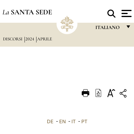
La
SANTA SEDE
ITALIANO
DISCORSI
2024
APRILE
FRANÇAIS
ENGLISH
ITALIANO
PORTUGUÊS
ESPAÑOL
DEUTSCH
POLSKI
العربيّة
DE
-
EN
-
IT
-
PT
中文