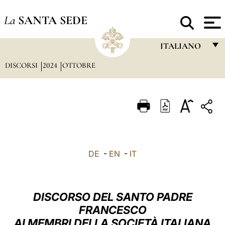
La
SANTA SEDE
ITALIANO
DISCORSI
2024
OTTOBRE
FRANÇAIS
ENGLISH
ITALIANO
PORTUGUÊS
ESPAÑOL
DE
-
EN
-
IT
DEUTSCH
POLSKI
DISCORSO DEL SANTO PADRE
العربيّة
FRANCESCO
AI MEMBRI DELLA SOCIETÀ ITALIANA
中文