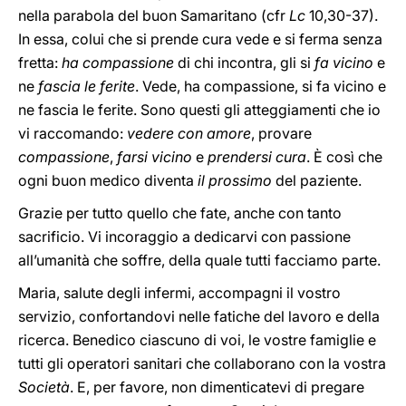
nella parabola del buon Samaritano (cfr
Lc
10,30-37).
In essa, colui che si prende cura vede e si ferma senza
fretta:
ha compassione
di chi incontra, gli si
fa vicino
e
ne
fascia le ferite
. Vede, ha compassione, si fa vicino e
ne fascia le ferite. Sono questi gli atteggiamenti che io
vi raccomando:
vedere con amore
, provare
compassione
,
farsi vicino
e
prendersi cura
. È così che
ogni buon medico diventa
il prossimo
del paziente.
Grazie per tutto quello che fate, anche con tanto
sacrificio. Vi incoraggio a dedicarvi con passione
all’umanità che soffre, della quale tutti facciamo parte.
Maria, salute degli infermi, accompagni il vostro
servizio, confortandovi nelle fatiche del lavoro e della
ricerca. Benedico ciascuno di voi, le vostre famiglie e
tutti gli operatori sanitari che collaborano con la vostra
Società
. E, per favore, non dimenticatevi di pregare