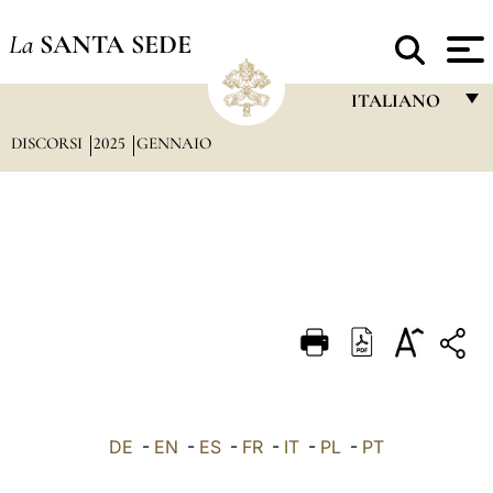
La
SANTA SEDE
ITALIANO
DISCORSI
2025
GENNAIO
FRANÇAIS
ENGLISH
ITALIANO
PORTUGUÊS
ESPAÑOL
DEUTSCH
POLSKI
العربيّة
DE
-
EN
-
ES
-
FR
-
IT
-
PL
-
PT
中文