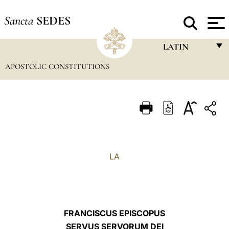
Sancta
SEDES
LATIN
APOSTOLIC CONSTITUTIONS
FRANÇAIS
ENGLISH
ITALIANO
PORTUGUÊS
ESPAÑOL
LA
DEUTSCH
POLSKI
العربيّة
FRANCISCUS EPISCOPUS
SERVUS SERVORUM DEI
中文