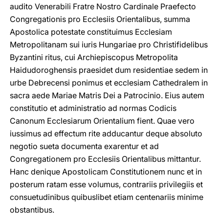
audito Venerabili Fratre Nostro Cardinale Praefecto
Congregationis pro Ecclesiis Orientalibus, summa
Apostolica potestate constituimus Ecclesiam
Metropolitanam sui iuris Hungariae pro Christifidelibus
Byzantini ritus, cui Archiepiscopus Metropolita
Haidudoroghensis praesidet dum residentiae sedem in
urbe Debrecensi ponimus et ecclesiam Cathedralem in
sacra aede Mariae Matris Dei a Patrocinio. Eius autem
constitutio et administratio ad normas Codicis
Canonum Ecclesiarum Orientalium fient. Quae vero
iussimus ad effectum rite adducantur deque absoluto
negotio sueta documenta exarentur et ad
Congregationem pro Ecclesiis Orientalibus mittantur.
Hanc denique Apostolicam Constitutionem nunc et in
posterum ratam esse volumus, contrariis privilegiis et
consuetudinibus quibuslibet etiam centenariis minime
obstantibus.