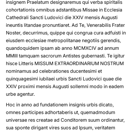
insignem Praelatum designaremus qui verba spiritalis
cohortationis omnibus adstantibus Missae in Ecclesia
Cathedrali Sancti Ludovici die XXIV mensis Augusti
ineuntis litandae pronuntiaret. Ad Te, Venerabilis Frater
Noster, decurrimus, quippe qui congrua cura adfuisti in
eiusdem ecclesiae metropolitanae negotiis gerendis,
quandoquidem ipsam ab anno MCMXCIV ad annum
MMIII tamquam sacrorum Antistes gubernasti. Te igitur
hisce Litteris MISSUM EXTRAORDINARIUM NOSTRUM
nominamus ad celebrationes ducentesimi et
quinquagesimi iubilaei urbis Sancti Ludovici quae die
XXIV proximi mensis Augusti sollemni modo in eadem
urbe agentur.
Hoc in anno ad fundationem insignis urbis dicato,
omnes participes adhortaberis ut, quemadmodum
universae res creatae ad Conditorem suum ordinantur,
sua sponte dirigant vires suos ad Ipsum, veritatem