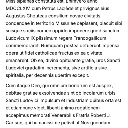
Missisipianas constituta est. Enimvero anno
MDCCLXIV, cum Petrus Laclède et privignus eius
Augustus Chouteau consilium novae civitatis
condendae in territorio Missuriae cepissent, placuit sibi
suisque sociis nomen oppido imponere quod sanctum
Ludovicum IX piissimum regem Francogallicum
commemoraret. Numquam postea defuerunt impensa
opera ut fidei catholicae fructus ex ea civitate
emanarent. Ob ea, divina opitulante gratia, urbs Sancti
Ludovici gradatim incrementa, sive artificia sive
spiritalia, per decennia ubertim excepit.
Cum itaque Deo, qui omnium bonorum est auspex,
debitae gratiae exsolvendae sint ob incolarum urbis
Sancti Ludovici impulsum et industriam quibus orta est
et etiamnunc viget, libenti animo rogationem
accepimus memorati Venerabilis Fratris Roberti J.
Carlson, qui humanissime petivit ut Nos quendam