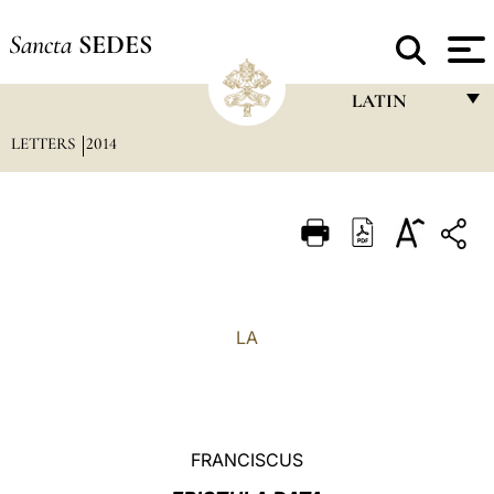
Sancta
SEDES
LATIN
LETTERS
2014
FRANÇAIS
ENGLISH
ITALIANO
PORTUGUÊS
ESPAÑOL
LA
DEUTSCH
POLSKI
العربيّة
FRANCISCUS
中文