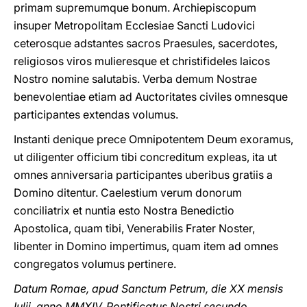
primam supremumque bonum. Archiepiscopum
insuper Metropolitam Ecclesiae Sancti Ludovici
ceterosque adstantes sacros Praesules, sacerdotes,
religiosos viros mulieresque et christifideles laicos
Nostro nomine salutabis. Verba demum Nostrae
benevolentiae etiam ad Auctoritates civiles omnesque
participantes extendas volumus.
Instanti denique prece Omnipotentem Deum exoramus,
ut diligenter officium tibi concreditum expleas, ita ut
omnes anniversaria participantes uberibus gratiis a
Domino ditentur. Caelestium verum donorum
conciliatrix et nuntia esto Nostra Benedictio
Apostolica, quam tibi, Venerabilis Frater Noster,
libenter in Domino impertimus, quam item ad omnes
congregatos volumus pertinere.
Datum Romae, apud Sanctum Petrum, die XX mensis
Iulii, anno MMXIV, Pontificatus Nostri secundo.