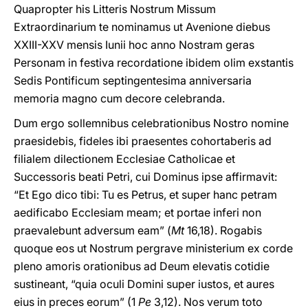
Quapropter his Litteris
Nostrum Missum
Extraordinarium te nominamus ut Avenione diebus
XXIII-XXV mensis Iunii hoc anno Nostram geras
Personam in festiva recordatione ibidem olim exstantis
Sedis Pontificum septingentesima anniversaria
memoria magno cum decore celebranda.
Dum ergo sollemnibus celebrationibus Nostro nomine
praesidebis, fideles ibi praesentes cohortaberis ad
filialem dilectionem Ecclesiae Catholicae et
Successoris beati Petri, cui Dominus ipse affirmavit:
“Et Ego dico tibi: Tu es Petrus, et super hanc petram
aedificabo Ecclesiam meam; et portae inferi non
praevalebunt adversum eam” (
Mt
16,18). Rogabis
quoque eos ut Nostrum pergrave ministerium ex corde
pleno amoris orationibus ad Deum elevatis cotidie
sustineant, “quia oculi Domini super iustos, et aures
eius in preces eorum” (1
Pe
3,12). Nos verum toto