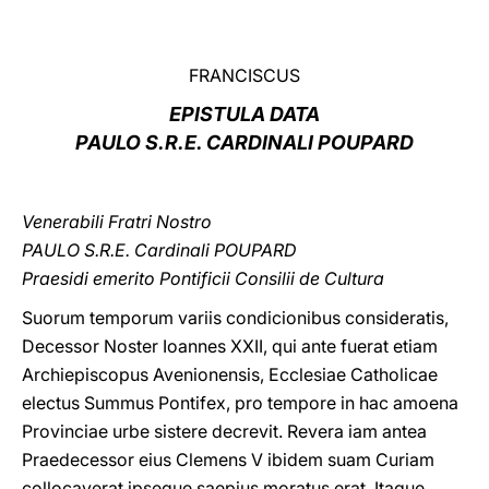
LATINE
FRANCISCUS
EPISTULA DATA
PAULO S.R.E. CARDINALI POUPARD
Venerabili Fratri Nostro
PAULO S.R.E. Cardinali POUPARD
Praesidi emerito Pontificii Consilii de Cultura
Suorum temporum variis condicionibus consideratis,
Decessor Noster Ioannes XXII, qui ante fuerat etiam
Archiepiscopus Avenionensis, Ecclesiae Catholicae
electus Summus Pontifex, pro tempore in hac amoena
Provinciae urbe sistere decrevit. Revera iam antea
Praedecessor eius Clemens V ibidem suam Curiam
collocaverat ipseque saepius moratus erat. Itaque