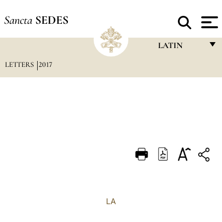
Sancta
SEDES
LATIN
LETTERS
2017
FRANÇAIS
ENGLISH
ITALIANO
PORTUGUÊS
ESPAÑOL
DEUTSCH
POLSKI
العربيّة
LA
中文