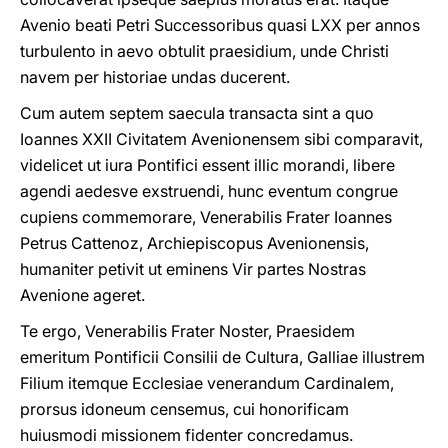
Avenio beati Petri Successoribus quasi LXX per annos
turbulento in aevo obtulit praesidium, unde Christi
navem per historiae undas ducerent.
Cum autem septem saecula transacta sint a quo
Ioannes XXII Civitatem Avenionensem sibi comparavit,
videlicet ut iura Pontifici essent illic morandi, libere
agendi aedesve exstruendi, hunc eventum congrue
cupiens commemorare, Venerabilis Frater Ioannes
Petrus Cattenoz, Archiepiscopus Avenionensis,
humaniter petivit ut eminens Vir partes Nostras
Avenione ageret.
Te ergo, Venerabilis Frater Noster, Praesidem
emeritum Pontificii Consilii de Cultura, Galliae illustrem
Filium itemque Ecclesiae venerandum Cardinalem,
prorsus idoneum censemus, cui honorificam
huiusmodi missionem fidenter concredamus.