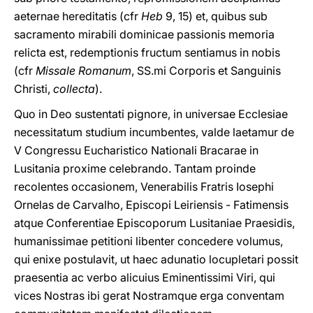
aeternae hereditatis (cfr
Heb
9, 15) et, quibus sub
sacramento mirabili dominicae passionis memoria
relicta est, redemptionis fructum sentiamus in nobis
(cfr
Missale Romanum
, SS.mi Corporis et Sanguinis
Christi,
collecta
).
Quo in Deo sustentati pignore, in universae Ecclesiae
necessitatum studium incumbentes, valde laetamur de
V Congressu Eucharistico Nationali Bracarae in
Lusitania proxime celebrando. Tantam proinde
recolentes occasionem, Venerabilis Fratris Iosephi
Ornelas de Carvalho, Episcopi Leiriensis - Fatimensis
atque Conferentiae Episcoporum Lusitaniae Praesidis,
humanissimae petitioni libenter concedere volumus,
qui enixe postulavit, ut haec adunatio locupletari possit
praesentia ac verbo alicuius Eminentissimi Viri, qui
vices Nostras ibi gerat Nostramque erga conventam