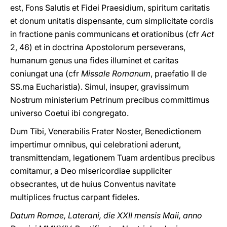
est, Fons Salutis et Fidei Praesidium, spiritum caritatis
et donum unitatis dispensante, cum simplicitate cordis
in fractione panis communicans et orationibus (cfr
Act
2, 46) et in doctrina Apostolorum perseverans,
humanum genus una fides illuminet et caritas
coniungat una (cfr
Missale Romanum
, praefatio II de
SS.ma Eucharistia). Simul, insuper, gravissimum
Nostrum ministerium Petrinum precibus committimus
universo Coetui ibi congregato.
Dum Tibi, Venerabilis Frater Noster, Benedictionem
impertimur omnibus, qui celebrationi aderunt,
transmittendam, legationem Tuam ardentibus precibus
comitamur, a Deo misericordiae suppliciter
obsecrantes, ut de huius Conventus navitate
multiplices fructus carpant fideles.
Datum Romae, Laterani, die XXII mensis Maii, anno