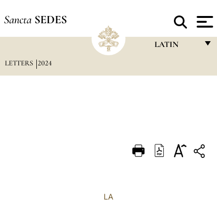
Sancta
SEDES
LATIN
LETTERS
2024
FRANÇAIS
ENGLISH
ITALIANO
PORTUGUÊS
ESPAÑOL
DEUTSCH
POLSKI
العربيّة
LA
中文