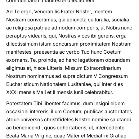
communitatem manifestet dilectionem.
Ad Te ergo, Venerabilis Frater Noster, mentem
Nostram convertimus, qui adiuncta culturalia, socialia
ac religiosa patriae admodum comperis, ut Nobis nunc
peraptus videaris, qui, Nostras vices ibi gerens, erga
dilectissimum istum concursum proximitatem Nostram
manifestes, praesentia ac verbo Tuo hunc Coetum
exornans. Te, proinde, ad hanc legationem obeundam
eligimus et, hisce Litteris, Missum Extraordinarium
Nostrum nominamus ad supra dictum V Congressum
Eucharisticum Nationalem Lusitaniae, qui inter dies
XXXI mensis Maii et II mensis Iunii celebrabitur.
Potestatem Tibi libenter facimus, dum insigni eidem
occasioni intereris, illum Coetum, publicas auctoritates
atque universos christifideles Nostro nomine salutandi
ac benedicendi, quos cohortaberis, ut, intercedente
Beata Maria Virgine, quae Mater et Mediatrix Gratiae