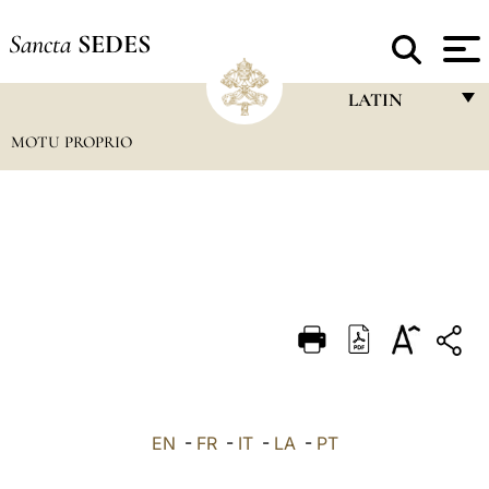
Sancta
SEDES
LATIN
MOTU PROPRIO
FRANÇAIS
ENGLISH
ITALIANO
PORTUGUÊS
ESPAÑOL
DEUTSCH
POLSKI
العربيّة
EN
-
FR
-
IT
-
LA
-
PT
中文