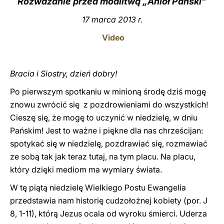
Rozważanie przed modlitwą „Anioł Pański”
LATINE
17 marca 2013 r.
Video
Bracia i Siostry, dzień dobry!
Po pierwszym spotkaniu w minioną środę dziś mogę
znowu zwrócić się z pozdrowieniami do wszystkich!
Cieszę się, że mogę to uczynić w niedzielę, w dniu
Pańskim! Jest to ważne i piękne dla nas chrześcijan:
spotykać się w niedzielę, pozdrawiać się, rozmawiać
ze sobą tak jak teraz tutaj, na tym placu. Na placu,
który dzięki mediom ma wymiary świata.
W tę piątą niedzielę Wielkiego Postu Ewangelia
przedstawia nam historię cudzołożnej kobiety (por. J
8, 1-11), którą Jezus ocala od wyroku śmierci. Uderza