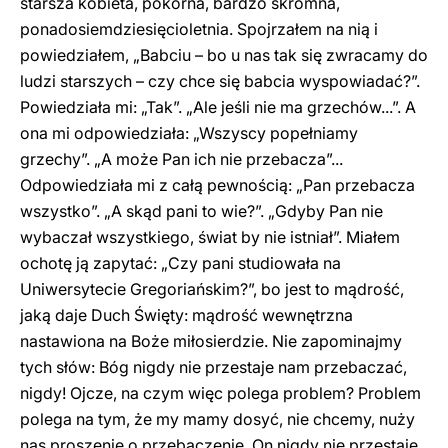
starsza kobieta, pokorna, bardzo skromna,
ponadosiemdziesięcioletnia. Spojrzałem na nią i
powiedziałem, „Babciu – bo u nas tak się zwracamy do
ludzi starszych – czy chce się babcia wyspowiadać?”.
Powiedziała mi: „Tak”. „Ale jeśli nie ma grzechów...”. A
ona mi odpowiedziała: „Wszyscy popełniamy
grzechy”. „A może Pan ich nie przebacza”...
Odpowiedziała mi z całą pewnością: „Pan przebacza
wszystko”. „A skąd pani to wie?”. „Gdyby Pan nie
wybaczał wszystkiego, świat by nie istniał”. Miałem
ochotę ją zapytać: „Czy pani studiowała na
Uniwersytecie Gregoriańskim?”, bo jest to mądrość,
jaką daje Duch Święty: mądrość wewnętrzna
nastawiona na Boże miłosierdzie. Nie zapominajmy
tych słów: Bóg nigdy nie przestaje nam przebaczać,
nigdy! Ojcze, na czym więc polega problem? Problem
polega na tym, że my mamy dosyć, nie chcemy, nuży
nas proszenie o przebaczenie. On nigdy nie przestaje