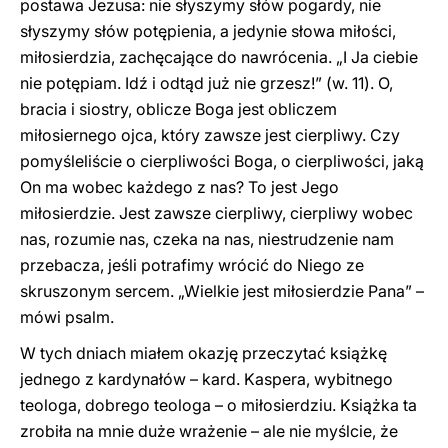
postawa Jezusa: nie słyszymy słów pogardy, nie
słyszymy słów potępienia, a jedynie słowa miłości,
miłosierdzia, zachęcające do nawrócenia. „I Ja ciebie
nie potępiam. Idź i odtąd już nie grzesz!” (w. 11). O,
bracia i siostry, oblicze Boga jest obliczem
miłosiernego ojca, który zawsze jest cierpliwy. Czy
pomyśleliście o cierpliwości Boga, o cierpliwości, jaką
On ma wobec każdego z nas? To jest Jego
miłosierdzie. Jest zawsze cierpliwy, cierpliwy wobec
nas, rozumie nas, czeka na nas, niestrudzenie nam
przebacza, jeśli potrafimy wrócić do Niego ze
skruszonym sercem. „Wielkie jest miłosierdzie Pana” –
mówi psalm.
W tych dniach miałem okazję przeczytać książkę
jednego z kardynałów – kard. Kaspera, wybitnego
teologa, dobrego teologa – o miłosierdziu. Książka ta
zrobiła na mnie duże wrażenie – ale nie myślcie, że