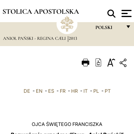
STOLICA APOSTOLSKA
POLSKI
ANIOŁ PAŃSKI - REGINA CÆLI
2013
FRANÇAIS
ENGLISH
ITALIANO
PORTUGUÊS
ESPAÑOL
DE
-
EN
-
ES
-
FR
-
HR
-
IT
-
PL
-
PT
DEUTSCH
POLSKI
العربيّة
OJCA ŚWIĘTEGO FRANCISZKA
中文