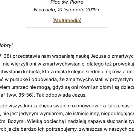
Plac św. Piotra
Niedziela, 10 listopada 2019 r.
[
Multimedia
]
dobry!
 27-38) przedstawia nam wspaniałą naukę Jezusa o zmartwy
 nie wierzyli oni w zmartwychwstanie, dlatego też prowok
wstaniu kobieta, która miała kolejno siedmiu mężów, a oni 
pać w pułapkę i odpowiada, że zmartwychwstali w przyszłym ż
iem umrzeć nie mogą, gdyż są oni równi aniołom i są dzie
a” (ww. 35-36). Tak odpowiada Jezus.
ede wszystkim zachęca swoich rozmówców – a także nas – d
 nie jest jedynym wymiarem, ale istnieje inny, niepodlegając
ećmi Bożymi. Wielką pociechą i nadzieją napawa słuchanie ty
rci; jakże bardzo ich potrzebujemy, zwłaszcza w naszych c