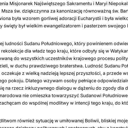
nia Misjonarek Najświętszego Sakramentu i Maryi Niepokala
a Msza św. dziękczynna za kanonizację równoważną św. Bar
na była wzorem gorliwej adoracji Eucharystii i była wielko
 święty był wielkim ewangelizatorem i pasterzem swojego l
ej ludności Sudanu Południowego, który powinienem odwied
ekolekcje dla władz tego kraju, które odbyły się w Watykan
waną do wszystkich uczestników krajowego procesu polityc
o dzieli, w duchu prawdziwego braterstwa. Ludność Sudanu P
 i oczekuje z wielką nadzieją lepszej przyszłości, a przede 
ałego pokoju. Dlatego wzywam osoby pełniące odpowiedzial
ię na rzecz inkluzywnego dialogu w dążeniu do zgody dla 
zynarodowa nie omieszka towarzyszyć Sudanowi Południow
achęcam do wspólnej modlitwy w intencji tego kraju, do kt
itwom również sytuację w umiłowanej Boliwii, bliskiej mo