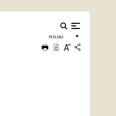
POLSKI
FRANÇAIS
ENGLISH
ITALIANO
PORTUGUÊS
ESPAÑOL
DEUTSCH
POLSKI