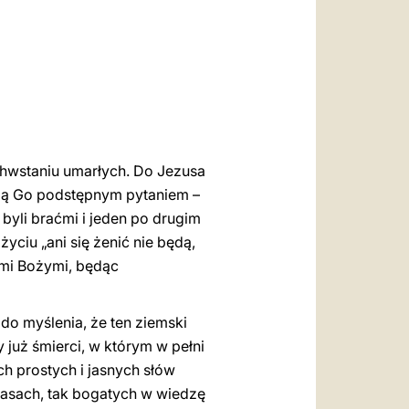
العربيّة
中文
LATINE
chwstaniu umarłych. Do Jezusa
ują Go podstępnym pytaniem –
byli braćmi i jeden po drugim
yciu „ani się żenić nie będą,
ćmi Bożymi, będąc
o myślenia, że ten ziemski
y już śmierci, w którym w pełni
ch prostych i jasnych słów
zasach, tak bogatych w wiedzę