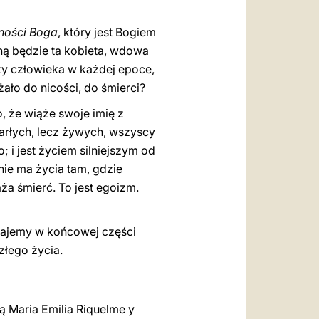
ności Boga
, który jest Bogiem
żoną będzie ta kobieta, wdowa
czy człowieka w każdej epoce,
żało do nicości, do śmierci?
o, że wiąże swoje imię z
arłych, lecz żywych, wszyscy
o; i jest życiem silniejszym od
nie ma życia tam, gdzie
ża śmierć. To jest egoizm.
najemy w końcowej części
złego życia.
ą Maria Emilia Riquelme y