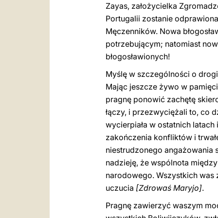
Zayas, założycielka Zgromadze
Portugalii zostanie odprawion
Męczenników. Nowa błogosławio
potrzebującym; natomiast nowy
błogosławionych!
Myślę w szczególności o drogi
Mając jeszcze żywo w pamięci r
pragnę ponowić zachętę skiero
łączy, i przezwyciężali to, c
wycierpiała w ostatnich latach
zakończenia konfliktów i trw
niestrudzonego angażowania s
nadzieję, że wspólnota międ
narodowego. Wszystkich was z
uczucia
[Zdrowaś Maryjo]
.
Pragnę zawierzyć waszym modl