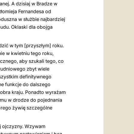
nej. A dzisiaj w Bradze w
tłomieja Fernandesa od
duszna w służbie najbardziej
udu. Oklaski dla obojga
zić w tym [przyszłym] roku.
ie w kwietniu tego roku,
znego, aby szukali tego, co
ołudniowego zbyt wiele
wszystkim definitywnego
ne funkcje do dalszego
dobra kraju. Ponadto wyrażam
emu w drodze do pojednania
órego żywię szczególne
jej ojczyzny. Wzywam