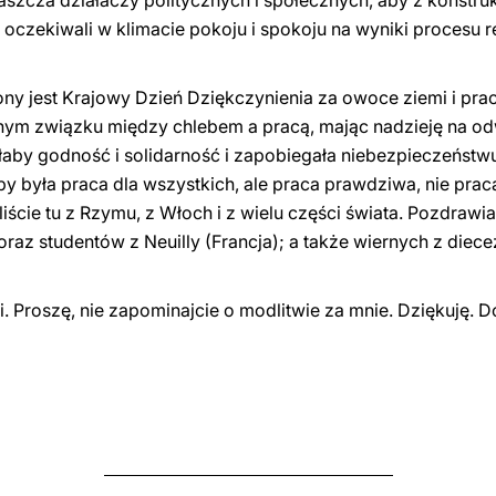
aszcza działaczy politycznych i społecznych, aby z konstr
zekiwali w klimacie pokoju i spokoju na wyniki procesu re
y jest Krajowy Dzień Dziękczynienia za owoce ziemi i prac
nym związku między chlebem a pracą, mając nadzieję na od
łaby godność i solidarność i zapobiegała niebezpieczeństwu
 była praca dla wszystkich, ale praca prawdziwa, nie pra
liście tu z Rzymu, z Włoch i z wielu części świata. Pozdra
 oraz studentów z Neuilly (Francja); a także wiernych z diec
i. Proszę, nie zapominajcie o modlitwie za mnie. Dziękuję. 