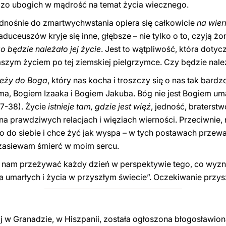
dzo ubogich w mądrość na temat życia wiecznego.
nośnie do zmartwychwstania opiera się całkowicie
na wier
saduceuszów kryje się inne, głębsze – nie tylko o to, czyją 
o będzie należało jej życie
. Jest to wątpliwość, która doty
naszym życiem po tej ziemskiej pielgrzymce. Czy będzie nale
leży do Boga
, który nas kocha i troszczy się o nas tak bardz
a, Bogiem Izaaka i Bogiem Jakuba. Bóg nie jest Bogiem um
7-38). Życie
istnieje tam, gdzie jest więź
, jedność, braterstw
na prawdziwych relacjach i więziach wierności. Przeciwnie, 
o do siebie i chce żyć jak wyspa – w tych postawach przewa
, zasiewam śmierć w moim sercu.
 nam przeżywać każdy dzień w perspektywie tego, co wyz
a umarłych i życia w przyszłym świecie”. Oczekiwanie przys
aj w Granadzie, w Hiszpanii, została ogłoszona błogosławion