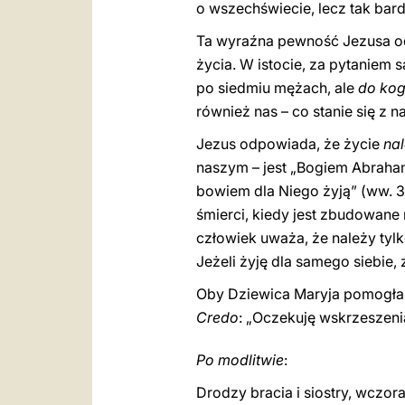
o wszechświecie, lecz tak bar
Ta wyraźna pewność Jezusa od
życia. W istocie, za pytaniem 
po siedmiu mężach, ale
do kog
również nas – co stanie się z 
Jezus odpowiada, że życie
na
naszym – jest „Bogiem Abraham
bowiem dla Niego żyją” (ww. 3
śmierci, kiedy jest zbudowane 
człowiek uważa, że należy tylk
Jeżeli żyję dla samego siebie
Oby Dziewica Maryja pomogła
Credo
: „Oczekuję wskrzeszeni
Po modlitwie
:
Drodzy bracia i siostry, wczor