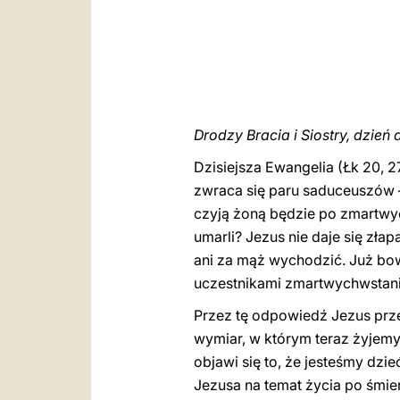
Drodzy Bracia i Siostry, dzień 
Dzisiejsza Ewangelia (Łk 20,
zwraca się paru saduceuszów –
czyją żoną będzie po zmartwych
umarli? Jezus nie daje się zła
ani za mąż wychodzić. Już bow
uczestnikami zmartwychwstani
Przez tę odpowiedź Jezus prz
wymiar, w którym teraz żyjemy,
objawi się to, że jesteśmy dzi
Jezusa na temat życia po śmie