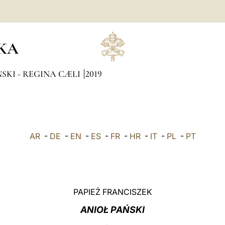
KA
SKI - REGINA CÆLI
2019
AR
-
DE
-
EN
-
ES
-
FR
-
HR
-
IT
-
PL
-
PT
PAPIEŻ FRANCISZEK
ANIOŁ PAŃSKI