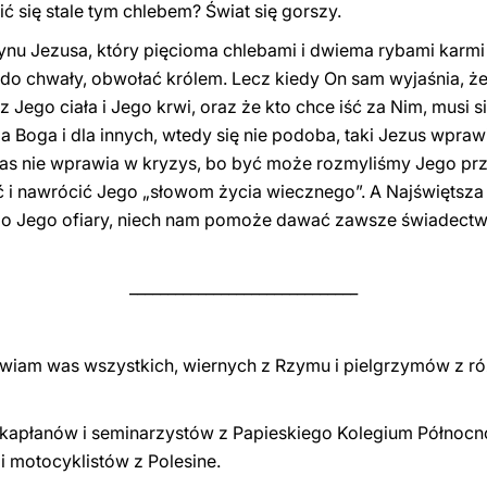
 się stale tym chlebem? Świat się gorszy.
nu Jezusa, który pięcioma chlebami i dwiema rybami karmi
do chwały, obwołać królem. Lecz kiedy On sam wyjaśnia, że
, z Jego ciała i Jego krwi, oraz że kto chce iść za Nim, musi
 Boga i dla innych, wtedy się nie podoba, taki Jezus wpraw
nas nie wprawia w kryzys, bo być może rozmyliśmy Jego prze
i nawrócić Jego „słowom życia wiecznego”. A Najświętsza M
ę do Jego ofiary, niech nam pomoże dawać zawsze świadect
______________________________
awiam was wszystkich, wiernych z Rzymu i pielgrzymów z róż
apłanów i seminarzystów z Papieskiego Kolegium Północn
i motocyklistów z Polesine.