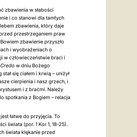
ać zbawienia w słabości
enie i co stanowi dla tamtych
hlebem zbawienia, który daje
i przed przestrzeganiem praw
m. Bowiem zbawienie przyszło
iach i wyobrażeniach o
i w człowieczeństwie braci i
w
Credo
w dniu Bożego
tał się ciałem i krwią – uniżył
sze cierpienia i nasz grzech, i
hrystusem i z braćmi. Należy
 do spotkania z Bogiem – relacja
est łatwe do przyjęcia. To
świata (por. 1 Kor 1, 18-25).
ch świata klękanie przed