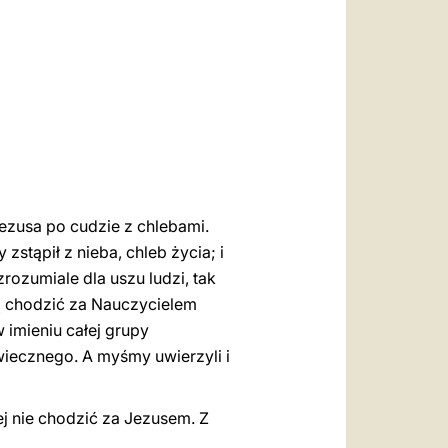
العربيّة
中文
LATINE
Jezusa po cudzie z chlebami.
stąpił z nieba, chleb życia; i
zrozumiale dla uszu ludzi, tak
ją chodzić za Nauczycielem
 imieniu całej grupy
wiecznego. A myśmy uwierzyli i
ej nie chodzić za Jezusem. Z