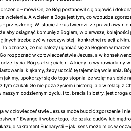
orszenie – mówi On, że Bóg postanowił się objawić i dokon
nica wcielenia. A wcielenie Boga jest tym, co wzbudza zgorsz
as – przeszkodę. W istocie Jezus twierdzi, że prawdziwym c
o; że aby osiągnąć komunię z Bogiem, w pierwszej kolejnośc
ijnych trzeba żyć w rzeczywistej i konkretnej relacji z Ni
. To oznacza, że nie należy uganiać się za Bogiem w marzen
ba Go rozpoznać w człowieczeństwie Jezusa, a w konsekwencj
drodze życia. Bóg stał się ciałem. A kiedy to wypowiadamy 
stowania, klękamy, żeby uczcić tę tajemnicę wcielenia. Bóg s
m jak my, upokorzył się do tego stopnia, że wziął na siebie na
tym szukali Go nie poza życiem i historią, ale w relacji z C
w naszym codziennym życiu. I to, bracia i siostry, jest droga
a w człowieczeństwie Jezusa może budzić zgorszenie i nie j
stwem” Ewangelii wobec tego, kto szuka cudów lub mądrości 
ukazuje sakrament Eucharystii – jaki sens może mieć w ocza