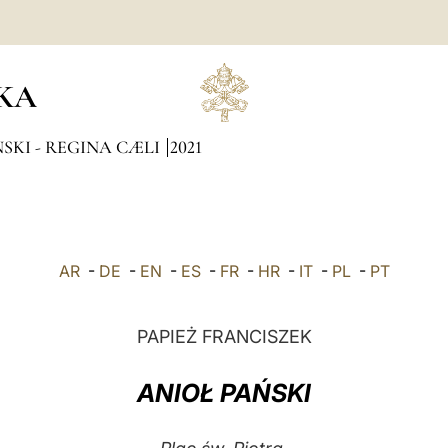
KA
SKI - REGINA CÆLI
2021
AR
-
DE
-
EN
-
ES
-
FR
-
HR
-
IT
-
PL
-
PT
PAPIEŻ FRANCISZEK
ANIOŁ PAŃSKI