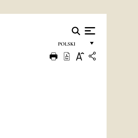
POLSKI
FRANÇAIS
ENGLISH
ITALIANO
PORTUGUÊS
ESPAÑOL
DEUTSCH
POLSKI