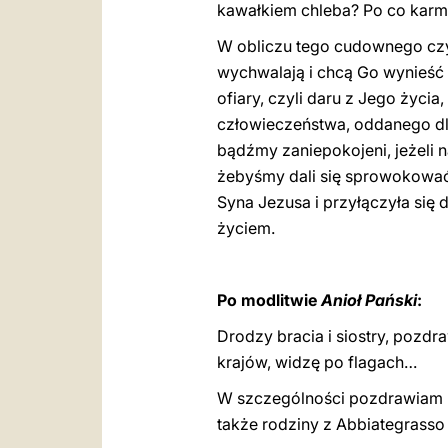
kawałkiem chleba? Po co karmić
W obliczu tego cudownego czy
wychwalają i chcą Go wynieść 
ofiary, czyli daru z Jego życia
człowieczeństwa, oddanego dla
bądźmy zaniepokojeni, jeżeli 
żebyśmy dali się sprowokować 
Syna Jezusa i przyłączyła si
życiem.
Po modlitwie
Anioł Pański
:
Drodzy bracia i siostry, pozdr
krajów, widzę po flagach…
W szczególności pozdrawiam k
także rodziny z Abbiategrasso 