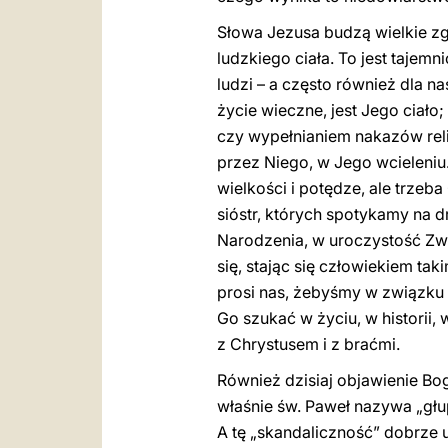
Słowa Jezusa budzą wielkie zg
ludzkiego ciała. To jest tajem
ludzi – a często również dla n
życie wieczne, jest Jego ciał
czy wypełnianiem nakazów relig
przez Niego, w Jego wcieleniu
wielkości i potędze, ale trze
sióstr, których spotykamy na 
Narodzenia, w uroczystość Zwia
się, stając się człowiekiem taki
prosi nas, żebyśmy w związku z 
Go szukać w życiu, w historii, 
z Chrystusem i z braćmi.
Również dzisiaj objawienie Bog
właśnie św. Paweł nazywa „głup
A tę „skandaliczność” dobrze 