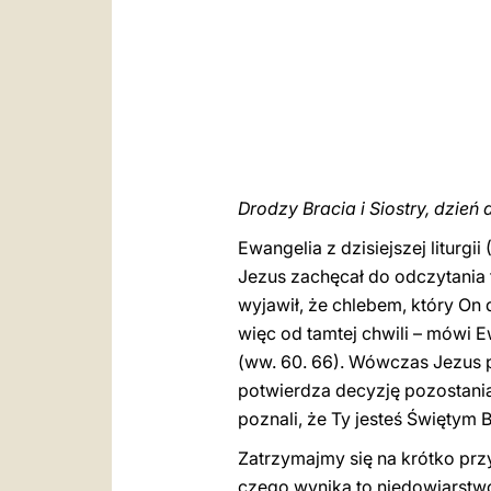
Drodzy Bracia i Siostry, dzień 
Ewangelia z dzisiejszej liturg
Jezus zachęcał do odczytania t
wyjawił, że chlebem, który On d
więc od tamtej chwili – mówi 
(ww. 60. 66). Wówczas Jezus py
potwierdza decyzję pozostania
poznali, że Ty jesteś Świętym B
Zatrzymajmy się na krótko przy
czego wynika to niedowiarstw