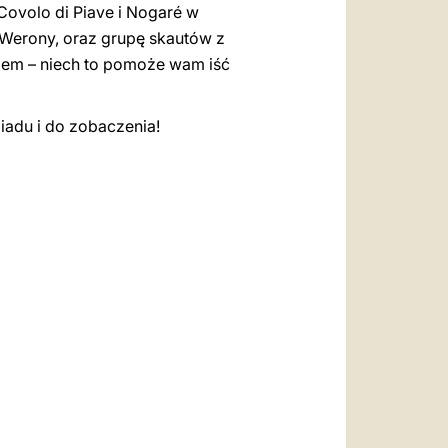
ovolo di Piave i Nogaré w
h Werony, oraz grupę skautów z
azem – niech to pomoże wam iść
biadu i do zobaczenia!