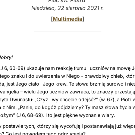
Plac św. Piotra
Niedziela, 22 sierpnia 2021 r.
[
Multimedia
]
____________________________
dobry!
ii (J 6, 60-69) ukazuje nam reakcję tłumu i uczniów na mowę 
ego znaku i do uwierzenia w Niego - prawdziwy chleb, który z
a, jest Jego ciało i Jego krew. Te słowa brzmią surowo i nie
Ewangelia – wielu Jego uczniów zawraca, to znaczy przesta
ta Dwunastu: „Czyż i wy chcecie odejść?” (w. 67), a Piotr w
 z Nim: „Panie, do kogóż pójdziemy? Ty masz słowa życia 
ożym” (J 6, 68-69). I to jest piękne wyznanie wiary.
 postawie tych, którzy się wycofują i postanawiają już więc
o? Co jest powodem tego odrzucenia?