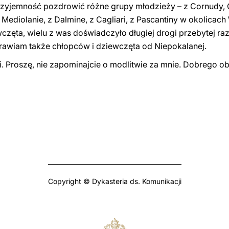
rzyjemność pozdrowić różne grupy młodzieży – z Cornudy, C
 Mediolanie, z Dalmine, z Cagliari, z Pascantiny w okolicac
wczęta, wielu z was doświadczyło długiej drogi przebytej r
rawiam także chłopców i dziewczęta od Niepokalanej.
li. Proszę, nie zapominajcie o modlitwie za mnie. Dobrego o
Copyright © Dykasteria ds. Komunikacji