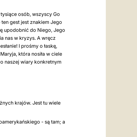
 tysiące osób, wszyscy Go
 ten gest jest znakiem Jego
 się upodobnić do Niego, Jego
ia nas w kryzys. A wręcz
słanie! I prośmy o łaskę,
aryja, która nosiła w ciele
wo naszej wiary konkretnym
nych krajów. Jest tu wiele
oamerykańskiego - są tam; a