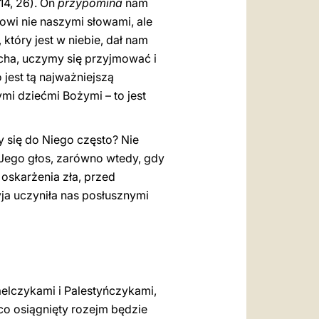
14, 26). On
przypomina
nam
owi nie naszymi słowami, ale
tóry jest w niebie, dał nam
cha, uczymy się przyjmować i
 jest tą najważniejszą
i dziećmi Bożymi – to jest
y się do Niego często? Nie
 Jego głos, zarówno wtedy, gdy
oskarżenia zła, przed
ja uczyniła nas posłusznymi
aelczykami i Palestyńczykami,
o co osiągnięty rozejm będzie