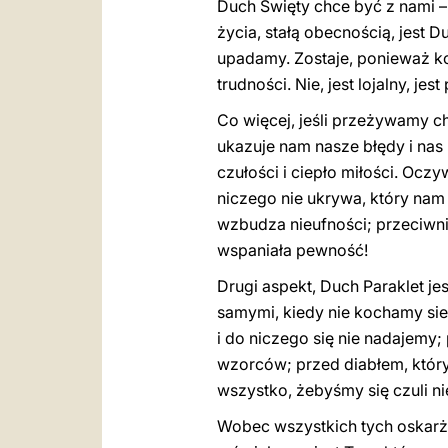
Duch Święty chce być z nami –
życia, stałą obecnością, jest 
upadamy. Zostaje, ponieważ ko
trudności. Nie, jest lojalny, jes
Co więcej, jeśli przeżywamy c
ukazuje nam nasze błędy i nas 
czułości i ciepło miłości. Ocz
niczego nie ukrywa, który nam 
wzbudza nieufności; przeciwni
wspaniała pewność!
Drugi aspekt, Duch Paraklet j
samymi, kiedy nie kochamy si
i do niczego się nie nadajemy;
wzorców; przed diabłem, który 
wszystko, żebyśmy się czuli nie
Wobec wszystkich tych oskarży