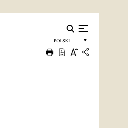
POLSKI
FRANÇAIS
ENGLISH
ITALIANO
PORTUGUÊS
ESPAÑOL
DEUTSCH
POLSKI