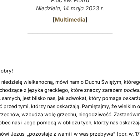
Plac św. Piotra
Niedziela, 14 maja 2023 r.
[
Multimedia
]
__________________________________
dobry!
tą niedzielę wielkanocną, mówi nam o Duchu Świętym, któr
chodzące z języka greckiego, które znaczy zarazem
pocies
samych, jest blisko nas, jak adwokat, który pomaga oskarżo
 przed tymi, którzy nas oskarżają. Pamiętajmy, że wielkim 
 grzechów, wzbudza wolę grzechu, niegodziwość. Zastanów
obec nas i Jego pomocą w obliczu tych, którzy nas oskarżaj
ówi Jezus, „pozostaje z wami i w was przebywa” (por. w. 17