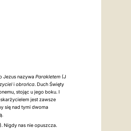
العربيّة
中文
LATINE
ego Jezus nazywa
Parakletem
(J
zyciel
i
obrońca
. Duch Święty
nemu, stojąc u jego boku. I
oskarżycielem jest zawsze
my się nad tymi dwoma
ą.
). Nigdy nas nie opuszcza.