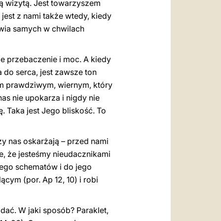
ną wizytą. Jest towarzyszem
jest z nami także wtedy, kiedy
awia samych w chwilach
e przebaczenie i moc. A kiedy
a do serca, jest zawsze ton
lem prawdziwym, wiernym, który
as nie upokarza i nigdy nie
 Taka jest Jego bliskość. To
rzy nas oskarżają – przed nami
e, że jesteśmy nieudacznikami
 jego schematów i do jego
cym (por. Ap 12, 10) i robi
ać. W jaki sposób? Paraklet,