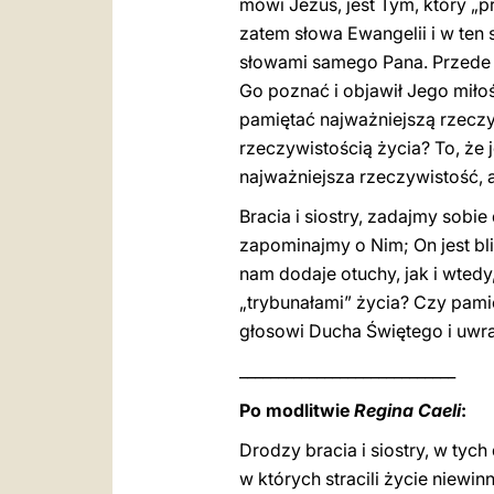
mówi Jezus, jest Tym, który „
zatem słowa Ewangelii i w ten
słowami samego Pana. Przede w
Go poznać i objawił Jego miło
pamiętać najważniejszą rzeczyw
rzeczywistością życia? To, że
najważniejsza rzeczywistość,
Bracia i siostry, zadajmy sob
zapominajmy o Nim; On jest bl
nam dodaje otuchy, jak i wted
„trybunałami” życia? Czy pam
głosowi Ducha Świętego i uwr
____________________________
Po modlitwie
Regina Caeli
:
Drodzy bracia i siostry, w tyc
w których stracili życie niewin