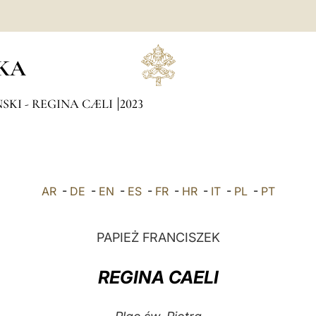
KA
SKI - REGINA CÆLI
2023
AR
-
DE
-
EN
-
ES
-
FR
-
HR
-
IT
-
PL
-
PT
PAPIEŻ FRANCISZEK
REGINA CAELI