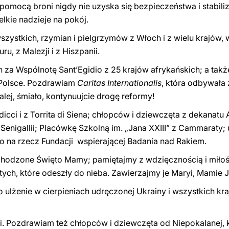
 pomocą broni nigdy nie uzyska się bezpieczeństwa i stabiliz
lkie nadzieje na pokój.
ystkich, rzymian i pielgrzymów z Włoch i z wielu krajów,
u, z Malezji i z Hiszpanii.
za Wspólnotę Sant’Egidio z 25 krajów afrykańskich; a tak
Polsce. Pozdrawiam
Caritas Internationalis
, która odbywała
j, śmiało, kontynuujcie drogę reformy!
ci i z Torrita di Siena; chłopców i dziewczęta z dekanatu 
 Senigallii; Placówkę Szkolną im. „Jana XXIII” z Cammaraty;
o na rzecz Fundacji wspierającej Badania nad Rakiem.
obchodzone Święto Mamy; pamiętajmy z wdzięcznością i miło
i tych, które odeszły do nieba. Zawierzajmy je Maryi, Mamie Je
 ulżenie w cierpieniach udręczonej Ukrainy i wszystkich kr
i. Pozdrawiam też chłopców i dziewczęta od Niepokalanej, kt