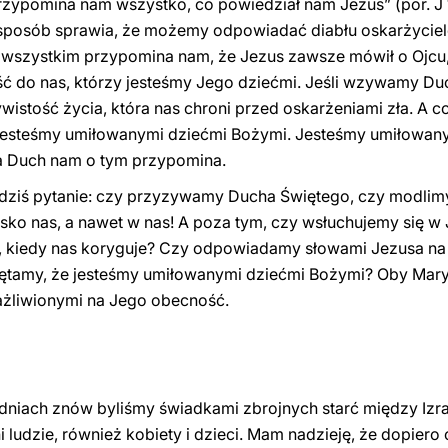
przypomina nam wszystko, co powiedział nam Jezus” (por. J 
 sposób sprawia, że możemy odpowiadać diabłu oskarżyciel
szystkim przypomina nam, że Jezus zawsze mówił o Ojcu, k
ść do nas, którzy jesteśmy Jego dziećmi. Jeśli wzywamy Du
istość życia, która nas chroni przed oskarżeniami zła. A co
 jesteśmy umiłowanymi dziećmi Bożymi. Jesteśmy umiłowanym
 a Duch nam o tym przypomina.
ie dziś pytanie: czy przyzywamy Ducha Świętego, czy modlim
isko nas, a nawet w nas! A poza tym, czy wsłuchujemy się w
y, kiedy nas koryguje? Czy odpowiadamy słowami Jezusa na 
iętamy, że jesteśmy umiłowanymi dziećmi Bożymi? Oby Mary
ażliwionymi na Jego obecność.
h dniach znów byliśmy świadkami zbrojnych starć między Izr
ni ludzie, również kobiety i dzieci. Mam nadzieję, że dopier