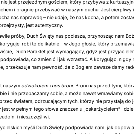
 nie jest przejezdnym gościem, który przybywa z kurtuazyj
Duchem i pragnie przebywać w naszym duchu. Jest cierpliwy i 
cha nas naprawdę – nie udaje, że nas kocha, a potem zost
t przejrzysty, jest autentyczny.
hwile próby, Duch Święty nas pociesza, przynosząc nam Boż
koryguje, robi to delikatnie – w Jego głosie, który przemawi
ywiście, Duch Paraklet jest wymagający, gdyż jest przyjacie
podpowiada, co zmienić i jak wzrastać. A korygując, nigdy n
e, przekazuje nam pewność, że z Bogiem zawsze damy radę.
est naszym
adwokatem
i
nas broni
. Broni nas przed tymi, któ
ebie i nie przebaczamy sobie, a może nawet wmawiamy sobi
 przed światem, odrzucającym tych, którzy nie przystają do
jest w pełnym tego słowa znaczeniu „oskarżycielem” i dzielą
udolni i nieszczęśliwi.
cielskich myśli Duch Święty podpowiada nam, jak odpowiad