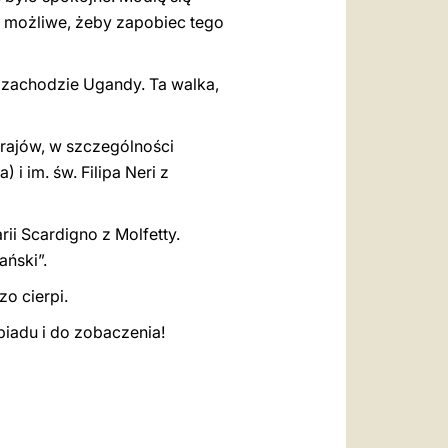
 co możliwe, żeby zapobiec tego
a zachodzie Ugandy. Ta walka,
krajów, w szczególności
i im. św. Filipa Neri z
ii Scardigno z Molfetty.
ański”.
o cierpi.
obiadu i do zobaczenia!