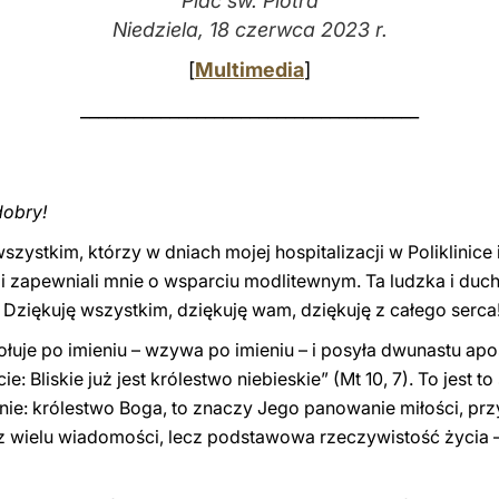
Plac św. Piotra
Niedziela, 18 czerwca 2023 r.
[
Multimedia
]
______________________________________
dobry!
zystkim, którzy w dniach mojej hospitalizacji w Poliklinice
 i zapewniali mnie o wsparciu modlitewnym. Ta ludzka i duc
Dziękuję wszystkim, dziękuję wam, dziękuję z całego serca
łuje po imieniu – wzywa po imieniu – i posyła dwunastu apos
cie: Bliskie już jest królestwo niebieskie” (Mt 10, 7). To jest 
ie: królestwo Boga, to znaczy Jego panowanie miłości, przy
a z wielu wiadomości, lecz podstawowa rzeczywistość życia –