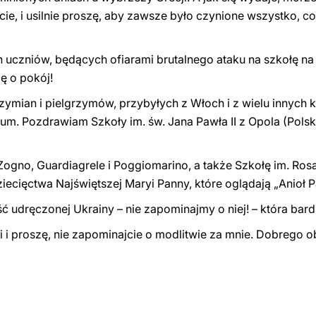
 życie, i usilnie proszę, aby zawsze było czynione wszystko,
h uczniów, będących ofiarami brutalnego ataku na szkołę n
ę o pokój!
ymian i pielgrzymów, przybyłych z Włoch i z wielu innych 
m. Pozdrawiam Szkoły im. św. Jana Pawła II z Opola (Polska) 
gno, Guardiagrele i Poggiomarino, a także Szkołę im. Rosar
ecięctwa Najświętszej Maryi Panny, które oglądają „Anioł P
 udręczonej Ukrainy – nie zapominajmy o niej! – która bardz
li i proszę, nie zapominajcie o modlitwie za mnie. Dobrego 