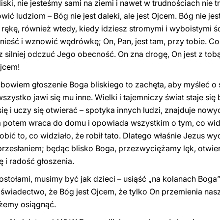
liski, nie jesteśmy sami na ziemi i nawet w trudnościach nie t
ć ludziom – Bóg nie jest daleki, ale jest Ojcem. Bóg nie jest 
 rękę, również wtedy, kiedy idziesz stromymi i wyboistymi ś
dnieść i wznowić wędrówkę; On, Pan, jest tam, przy tobie. Co
z silniej odczuć Jego obecność. On zna drogę, On jest z tobą
jcem!
bowiem głoszenie Boga bliskiego to zachęta, aby myśleć o s
szystko jawi się mu inne. Wielki i tajemniczy świat staje się 
 się i uczy się otwierać – spotyka innych ludzi, znajduje nowy
, a potem wraca do domu i opowiada wszystkim o tym, co wi
obić to, co widziało, że robił tato. Dlatego właśnie Jezus w
przesłaniem; będąc blisko Boga, przezwyciężamy lęk, otwie
i radość głoszenia.
tołami, musimy być jak dzieci – usiąść „na kolanach Boga” 
 świadectwo, że Bóg jest Ojcem, że tylko On przemienia nasz
ożemy osiągnąć.