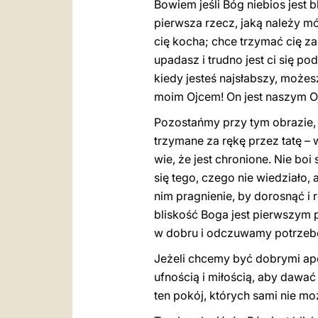
Bowiem jeśli Bóg niebios jest b
pierwsza rzecz, jaką należy mówi
cię kocha; chce trzymać cię za
upadasz i trudno jest ci się po
kiedy jesteś najsłabszy, możes
moim Ojcem! On jest naszym O
Pozostańmy przy tym obrazie, 
trzymane za rękę przez tatę – w
wie, że jest chronione. Nie boi
się tego, czego nie wiedziało
nim pragnienie, by dorosnąć i r
bliskość Boga jest pierwszym 
w dobru i odczuwamy potrzebę 
Jeżeli chcemy być dobrymi apos
ufnością i miłością, aby dawać
ten pokój, których sami nie m