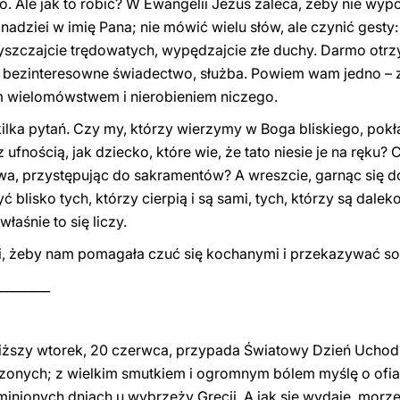
sko. Ale jak to robić? W Ewangelii Jezus zaleca, żeby nie wy
 nadziei w imię Pana; nie mówić wielu słów, ale czynić gest
yszczajcie trędowatych, wypędzajcie złe duchy. Darmo otrz
nia – bezinteresowne świadectwo, służba. Powiem wam jedno 
im wielomówstwem i nierobieniem niczego.
ilka pytań. Czy my, którzy wierzymy w Boga bliskiego, po
ufnością, jak dziecko, które wie, że tato niesie je na ręku
owa, przystępując do sakramentów? A wreszcie, garnąc się d
lisko tych, którzy cierpią i są sami, tych, którzy są daleko
łaśnie to się liczy.
, żeby nam pomagała czuć się kochanymi i przekazywać sobi
________
jbliższy wtorek, 20 czerwca, przypada Światowy Dzień Ucho
onych; z wielkim smutkiem i ogromnym bólem myślę o ofi
 minionych dniach u wybrzeży Grecji. A jak się wydaje, morz