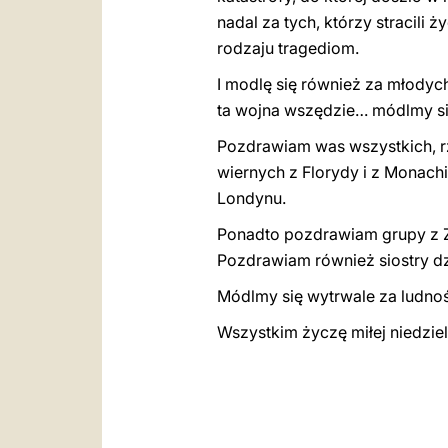
nadal za tych, którzy stracili
rodzaju tragediom.
I modlę się również za młodyc
ta wojna wszędzie… módlmy si
Pozdrawiam was wszystkich, rz
wiernych z Florydy i z Monachiu
Londynu.
Ponadto pozdrawiam grupy z Zo
Pozdrawiam również siostry dzi
Módlmy się wytrwale za ludność
Wszystkim życzę miłej niedzie