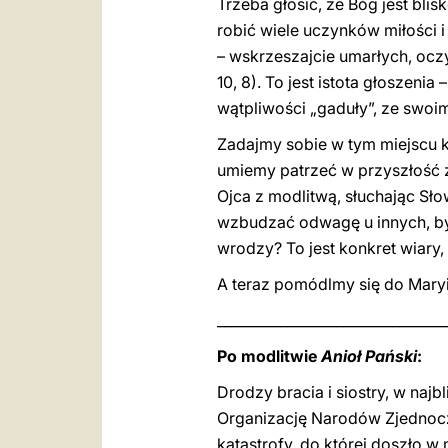
Trzeba głosić, że Bóg jest bli
robić wiele uczynków miłości i
– wskrzeszajcie umarłych, ocz
10, 8). To jest istota głosze
wątpliwości „gaduły”, ze swo
Zadajmy sobie w tym miejscu k
umiemy patrzeć w przyszłość z 
Ojca z modlitwą, słuchając Sł
wzbudzać odwagę u innych, być b
wrodzy? To jest konkret wiary, w
A teraz pomódlmy się do Maryi
_________________________________
Po modlitwie
Anioł Pański
:
Drodzy bracia i siostry, w na
Organizację Narodów Zjednocz
katastrofy, do której doszło w