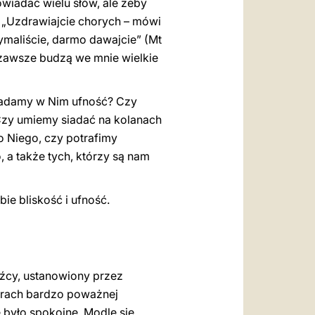
powiadać wielu słów, ale żeby
y: „Uzdrawiajcie chorych – mówi
ymaliście, darmo dawajcie” (Mt
– zawsze budzą we mnie wielkie
kładamy w Nim ufność? Czy
? Czy umiemy siadać na kolanach
o Niego, czy potrafimy
, a także tych, którzy są nam
e bliskość i ufność.
dźcy, ustanowiony przez
arach bardzo poważnej
e było spokojne. Modlę się