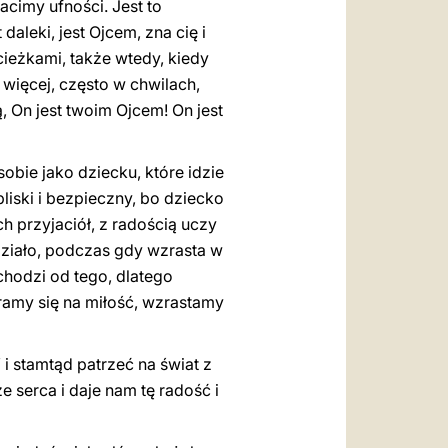
racimy ufności. Jest to
daleki, jest Ojcem, zna cię i
cieżkami, także wtedy, kiedy
 więcej, często w chwilach,
, On jest twoim Ojcem! On jest
obie jako dziecku, które idzie
bliski i bezpieczny, bo dziecko
ch przyjaciół, z radością uczy
działo, podczas gdy wzrasta w
ychodzi od tego, dlatego
ramy się na miłość, wzrastamy
i stamtąd patrzeć na świat z
e serca i daje nam tę radość i