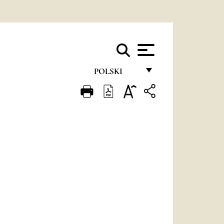
POLSKI
FRANÇAIS
ENGLISH
ITALIANO
PORTUGUÊS
ESPAÑOL
DEUTSCH
POLSKI