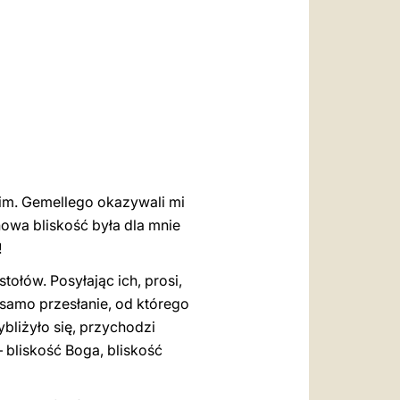
العربيّة
中文
LATINE
 im. Gemellego okazywali mi
howa bliskość była dla mnie
!
tołów. Posyłając ich, prosi,
to samo przesłanie, od którego
bliżyło się, przychodzi
 bliskość Boga, bliskość