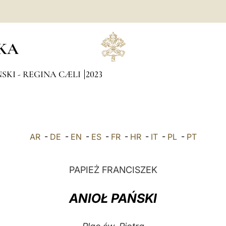
KA
SKI - REGINA CÆLI
2023
AR
-
DE
-
EN
-
ES
-
FR
-
HR
-
IT
-
PL
-
PT
PAPIEŻ FRANCISZEK
ANIOŁ PAŃSKI