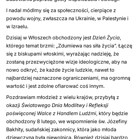
I nadal módlmy się za społeczności, cierpiące z
powodu wojny, zwłaszcza na Ukrainie, w Palestynie i
w Izraelu.
Dzisiaj w Włoszech obchodzony jest
Dzień Życia
,
którego temat brzmi: „Zdumiewa nas siła życia”. Łączę
się z biskupami włoskimi, wyrażając nadzieję, że
zostaną przezwyciężone wizje ideologiczne, aby na
nowo odkryć, że każde życie ludzkie, nawet to
najbardziej naznaczone ograniczeniami, ma ogromną
wartość i jest zdolne ofiarować coś innym.
Pozdrawiam młodzież z wielu krajów, przybyłą z
okazji
Światowego Dnia Modlitwy i Refleksji
poświęconej Walce z Handlem Ludźmi
, który będzie
obchodzony 8 lutego, we wspomnienie św. Józefiny
Bakhity, sudańskiej zakonnicy, która jako młoda
dziewczyna była niewolnicą. Również dzisiaj bardzo