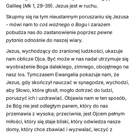
Galileę (
Mk
1, 29-39). Jezus jest w ruchu.
Skupmy się na tym nieustannym poruszaniu się Jezusa
- mówi nam to
coś ważnego o Bogu
i zarazem
pobudza nas do zastanowienie poprzez
pewne
pytania
odnośnie do naszej wiary.
Jezus, wychodzący do zranionej ludzkości, ukazuje
nam oblicze Ojca. Być może w nas nadal utrzymuje się
wyobrażenie Boga dalekiego, zimnego, obojętnego na
nasz los. Tymczasem Ewangelia pokazuje nam, że
Jezus, gdy skończył nauczać w synagodze, wychodzi,
aby Słowo, które głosił, mogło dotrzeć do ludzi,
poruszyć ich i uzdrawiać. Objawia nam w ten sposób,
że Bóg nie jest odległym panem, który do nas
przemawia z wysoka; przeciwnie, jest Ojcem pełnym
miłości, który się staje bliski, który odwiedza nasze
domy, który chce zbawiać i wyzwalać, leczyć z