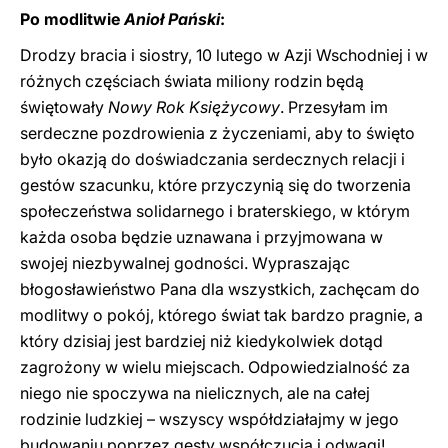
Po modlitwie
Anioł Pański
:
Drodzy bracia i siostry, 10 lutego w Azji Wschodniej i w
różnych częściach świata miliony rodzin będą
świętowały
Nowy Rok Księżycowy
. Przesyłam im
serdeczne pozdrowienia z życzeniami, aby to święto
było okazją do doświadczania serdecznych relacji i
gestów szacunku, które przyczynią się do tworzenia
społeczeństwa solidarnego i braterskiego, w którym
każda osoba będzie uznawana i przyjmowana w
swojej niezbywalnej godności. Wypraszając
błogosławieństwo Pana dla wszystkich, zachęcam do
modlitwy o pokój, którego świat tak bardzo pragnie, a
który dzisiaj jest bardziej niż kiedykolwiek dotąd
zagrożony w wielu miejscach. Odpowiedzialność za
niego nie spoczywa na nielicznych, ale na całej
rodzinie ludzkiej – wszyscy współdziałajmy w jego
budowaniu poprzez gesty współczucia i odwagi!