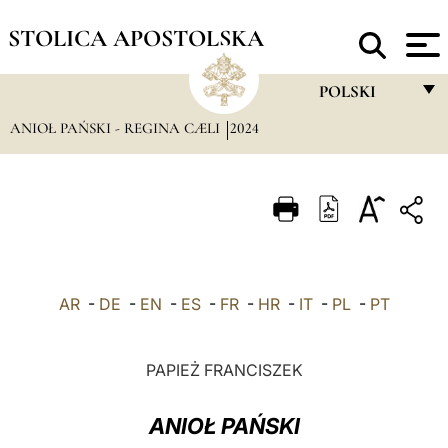
STOLICA APOSTOLSKA
POLSKI
ANIOŁ PAŃSKI - REGINA CÆLI
2024
FRANÇAIS
ENGLISH
ITALIANO
PORTUGUÊS
ESPAÑOL
AR
-
DE
-
EN
-
ES
-
FR
-
HR
-
IT
-
PL
-
PT
DEUTSCH
POLSKI
PAPIEŻ FRANCISZEK
العربيّة
ANIOŁ PAŃSKI
中文