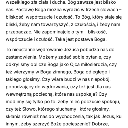
wszelkiego zła ciała I ducha. Bóg zawsze jest blisko
nas. Postawę Boga można wyrazić w trzech słowach –
bliskość, współczucie i czułość. To Bóg, który staje się
bliski, żeby nam towarzyszyć, z czułością, i żeby nam
przebaczać. Nie zapominajcie o tym – bliskość,
współczucie i czułość. Taka jest postawa Boga.
To nieustanne wędrowanie Jezusa pobudza nas do
zastanowienia. Możemy zadać sobie pytanie, czy
odkryliśmy oblicze Boga jako Ojca miłosierdzia, czy
też wierzymy w Boga zimnego, Boga odległego i
takiego głosimy. Czy wiara budzi w nas niepokój,
pobudzający do wędrowania, czy też jest dla nas
wewnętrzną pociechą, która nas uspokaja? Czy
modlimy się tylko po to, żeby mieć poczucie spokoju,
czy też Słowo, którego słuchamy i które głosimy,
skłania również nas do wychodzenia, tak jak Jezus, ku
innym, żeby szerzyć Boże pocieszenie? Dobrze,